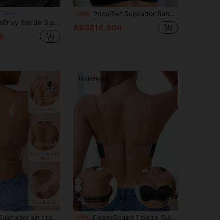
2pcs/Set Sujetador Bandeau sin Tirantes sin Aros con Efecto Push-Up para Mujer, Cierre Trasero Antideslizante Cómodo para Uso Casual Diario
ssEnvy
-10%
tica y sexy para el verano con brassiere estilo bustier sin tirantes de encaje con correas desmontables
ARS$14.904
8
5
DesireSculpt Sujetador sin tirantes con aros, push-up y tirantes desmontables para múltiples formas de uso, sujetador sin costuras sin espalda, sujetador transparente con tirantes cruzados, sujetador multiposición, sujetador que alisa la espalda, sujetador con hebilla lateral, talla grande, levanta y da forma
DesireSculpt 1 pieza Sujetador sin aros de encaje sexy para mujer, con realce de busto pequeño y push-up, sujetador sin costuras convertible y sin deslizamiento con espalda descubierta
-17%