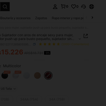
0
0
a. Press Enter to select.
Bisutería y accesorios
Zapatos
Ropa interior y ropa para dormir
Ho
1 pieza Sujetador con aros de encaje sexy para mujer, sujetador push up para busto pequeño, sujetador sin tirantes antideslizante con tirantes desmontables, sujetador convertible sin espalda
a Sujetador con aros de encaje sexy para mujer,
dor push up para busto pequeño, sujetador sin
es antideslizante con tirantes desmontables,
SKU: si260122111265805595005
(1000+ Comentarios)
dor convertible sin espalda
15.226
$
ARS$16.731
-9%
ICE AND AVAILABILITY
:
Multicolor
US Talla
 (70B)
34AA (75A)
34A (75B)