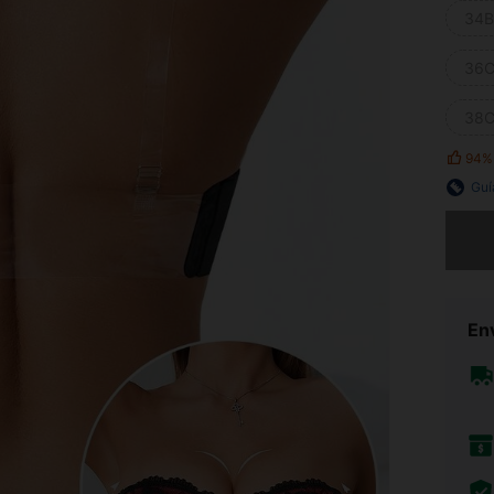
34B
36C
38C
94%
Guí
Lo sent
Env