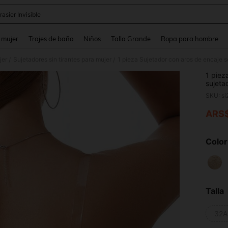
rasier Invisible
and down arrow keys to navigate search Búsqueda reciente and Busca y Encuentr
 mujer
Trajes de baño
Niños
Talla Grande
Ropa para hombre
jer
Sujetadores sin tirantes para mujer
/
/
1 piez
sujeta
tirant
sujeta
ARS
PR
Color
Talla
32A