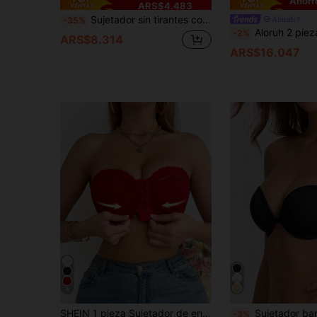
Ahorr
ARS$4.483
Sujetador sin tirantes con cierre delantero de encaje, push up con aros para mujer, lencería sin espalda, top bandeau antideslizante, ropa interior íntima con copa con estampado de corazón
Aloruh
-35%
Aloruh 2 piezas Conjunto de lencería sex
-2%
ARS$8.314
ARS$16.047
5
SHEIN 1 pieza Sujetador de encaje para boda sin aros con cierre frontal sin tirantes
Sujetador bandeau sin tirantes de unicolor, talla BC, le
-3%