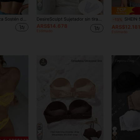
5
DesireSculpt 1 pieza Sostén de lencería con aros y efecto levantador sin tirantes, sostén de lencería convertible sin espalda para pechos pequeños, incluye tirantes invisibles para los hombros
DesireSculpt Sujetador sin tirantes con aros y unicolor para mujeres, estilo básico y versátil
SHEIN Sujetador Sin Tiran
-13%
ARS$14.678
ARS$12.18
Estimado
Estimado
7