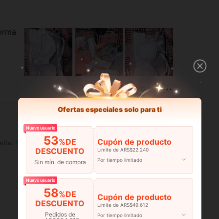
forma
Útil (24)
Ofertas especiales solo para ti
Nuevo usuario
53
%DE
Cupón de producto
alla:
85B
DESCUENTO
Límite de ARS$22.240
Por tiempo limitado
Sin mín. de compra
Nuevo usuario
58
%DE
Cupón de producto
DESCUENTO
Límite de ARS$49.612
Pedidos de
Por tiempo limitado
Útil (23)