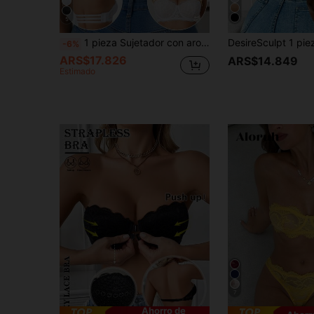
5
1 pieza Sujetador con aros de encaje sexy para mujer, realce de busto pequeño con efecto push-up, antideslizante, con tirantes desmontables, uso convertible, espalda invisible
-6%
ARS$17.826
ARS$14.849
Estimado
7
Ahorro de