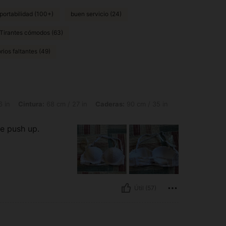
portabilidad (100+)
buen servicio (24)
Tirantes cómodos (63)
ios faltantes (49)
: 68 cm / 27 in, Caderas: 90 cm / 35 in, Color: Blanco, Talla: 75B
6 in
Cintura:
68 cm / 27 in
Caderas:
90 cm / 35 in
e push up.
Útil (57)