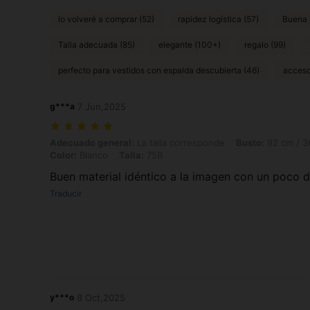
lo volveré a comprar (52)
rapidez logística (57)
Buena 
Talla adecuada (85)
elegante (100+)
regalo (99)
perfecto para vestidos con espalda descubierta (46)
accesor
g***a
7 Jun,2025
Adecuado general: La talla corresponde, Busto: 92 cm / 36 in, Cintura
Adecuado general:
La talla corresponde
Busto:
92 cm / 3
Color:
Blanco
Talla:
75B
Buen material idéntico a la imagen con un poco d
Traducir
y***o
8 Oct,2025