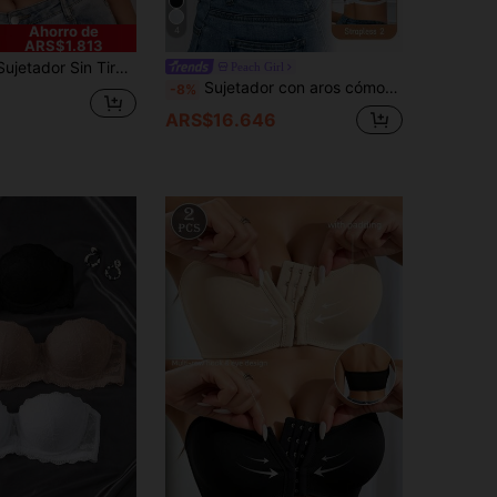
Ahorro de
4
ARS$1.813
tes Para Mujeres Con Correas De Hombro Transparentes
Peach Girl
Sujetador con aros cómodo y diseño de espalda de soporte para mujeres
-8%
1
ARS$16.646