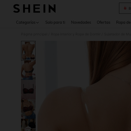
B
Use up 
Categorías
Solo para ti
Novedades
Ofertas
Ropa de
Página principal
Ropa Interior y Ropa de Dormir
Sujetador de Mu
/
/