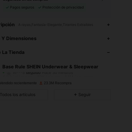
Pagos seguros
Protección de privacidad
ipción
A rayas,Fantasía-Elegante,Tirantes Extraíbles
4,93
19K
1.1M
s Y Dimensiones
4,93
19K
1.1M
 La Tienda
4,93
19K
1.1M
Base Rule SHEIN Underwear & Sleepwear
m***5
seguido
Hace 30 minutos
4,93
19K
1.1M
Calificación
Artículos
Seguidores
Vendido recientemente
23.3M Recompra
4,93
19K
1.1M
Todos los artículos
Seguir
4,93
19K
1.1M
4,93
19K
1.1M
4,93
19K
1.1M