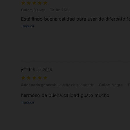
Color: Blanco, Talla: 75B
Color:
Blanco
Talla:
75B
Está lindo buena calidad para usar de diferente 
Traducir
y***i
15 Jul,2025
Adecuado general: La talla corresponde, Color: Negro, Talla: 85B
Adecuado general:
La talla corresponde
Color:
Negro
T
hermoso de buena calidad gusto mucho
Traducir