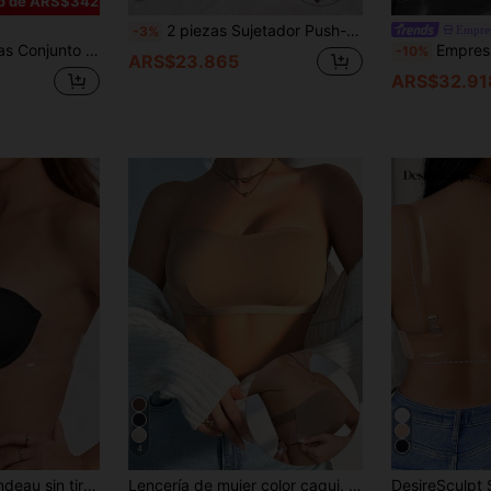
o de ARS$342
2 piezas Sujetador Push-Up sin costuras de unicolor con aros, tirantes desmontables, sujetador de hombros abiertos, sujetador nupcial sin tirantes
Empre
-3%
y de encaje para uso diario de mujer
EmpressEnvy Set de 3 piezas de lencería román
-10%
ARS$23.865
ARS$32.91
4
vanta y realza el sujetador invisible sin espalda
Lencería de mujer color caqui, diseño de espalda cruzada, sujetador bandeau sin tirantes, con relleno extraíble, sin relleno, sin aros