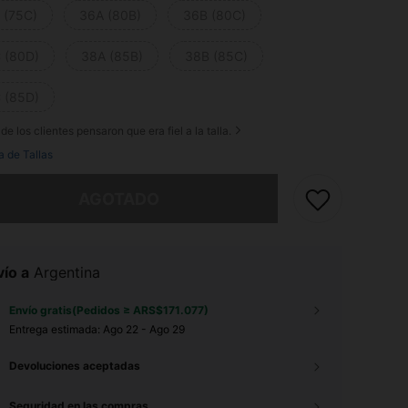
 (75C)
36A (80B)
36B (80C)
 (80D)
38A (85B)
38B (85C)
 (85D)
de los clientes pensaron que era fiel a la talla.
a de Tallas
imos, este producto está agotado.
AGOTADO
ío a
Argentina
Envío gratis(Pedidos ≥ ARS$171.077)
Entrega estimada:
Ago 22 - Ago 29
Devoluciones aceptadas
Seguridad en las compras