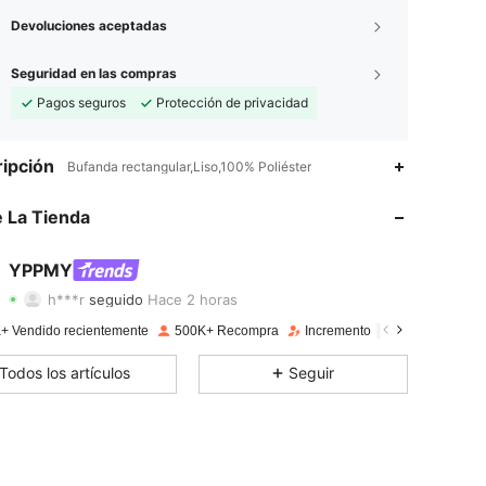
Devoluciones aceptadas
Seguridad en las compras
Pagos seguros
Protección de privacidad
4,84
1.8K
70K
ipción
Bufanda rectangular,Liso,100% Poliéster
4,84
1.8K
70K
 La Tienda
4,84
1.8K
70K
YPPMY
h***r
seguido
Hace 2 horas
4,84
1.8K
70K
Calificación
Artículos
Seguidores
+ Vendido recientemente
500K+ Recompra
Incremento de seguidores de
4,84
1.8K
70K
Todos los artículos
Seguir
4,84
1.8K
70K
4,84
1.8K
70K