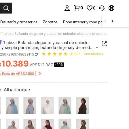
0
0
a. Press Enter to select.
Bisutería y accesorios
Zapatos
Ropa interior y ropa para dormir
Ho
1 pieza Bufanda elegante y casual de unicolor clásico y simple para mujer, bufanda de jersey de modal de punto premium, estilo turbante largo, adecuada para la vida diaria, viajes y reuniones
/
1 pieza Bufanda elegante y casual de unicolor
o y simple para mujer, bufanda de jersey de modal
to premium, estilo turbante largo, adecuada para
c25072169749639115
(1000+ Comentarios)
 diaria, viajes y reuniones
10.389
$
ARS$12.987
-20%
ICE AND AVAILABILITY
s Extra de ARS$2.598
:
Albaricoque