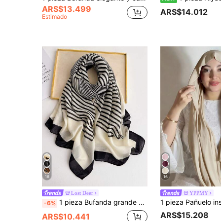
ARS$13.499
ARS$14.012
Estimado
16
16
Lost Deer
YPPMY
1 pieza Bufanda grande estampada a cuadros para mujer, bufanda envolvente de satén suave y amigable con la piel, bufanda larga de playa con protección solar para primavera y verano
-6%
ARS$15.208
ARS$10.441