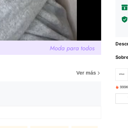
Descr
Sobre
)
Ver más
999K