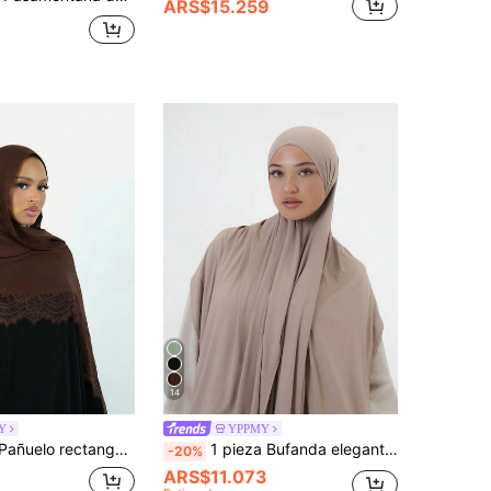
ARS$15.259
14
Y
YPPMY
chal largo clásico para oración, tela de modal cómoda y transpirable, hijab de modal premium de alta resistencia con dobladillo ancho, adecuado para festivales, uso diario y salidas
1 pieza Bufanda elegante y casual de unicolor clásico y simple para mujer, de tela de punto de viscosa premium, estilo turbante largo, adecuada para la vida diaria, salidas y reuniones para vestir
-20%
ARS$11.073
1