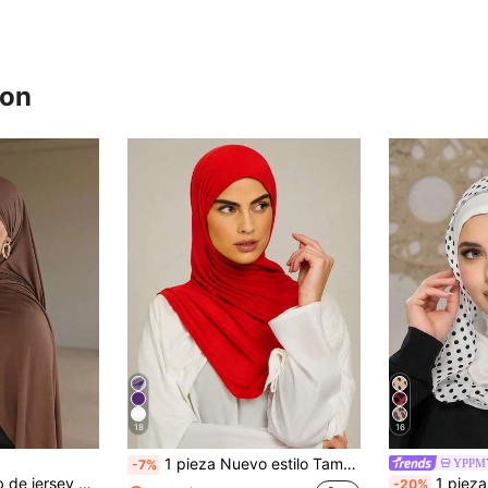
ron
18
16
1 pieza Nuevo estilo Tamaño grande Jersey Hijab Chal Suave Casual unicolor Bufanda para mujer
YPPM
-7%
dor, pañuelo de jersey, pañuelo deportivo, chal, adecuado para uso diario, actividades al aire libre, oración y culto
1 pieza Pasamontaña de lunares para mujer - Elástico, t
-20%