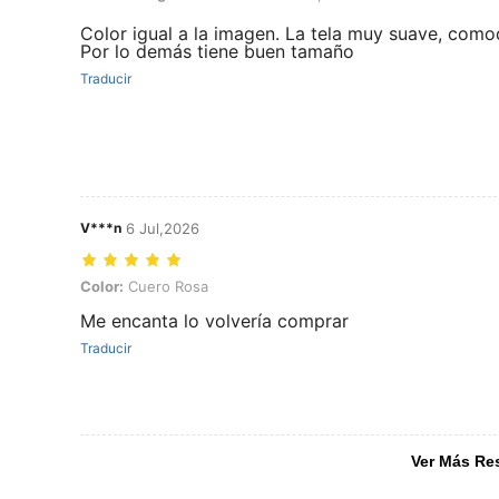
Color igual a la imagen. La tela muy suave, com
Por lo demás tiene buen tamaño
Traducir
V***n
6 Jul,2026
Color: Cuero Rosa
Color:
Cuero Rosa
Me encanta lo volvería comprar
Traducir
Ver Más Re