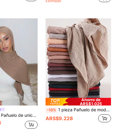
Estimado
Ahorro de
ARS$1.025
1 pieza Pañuelo de moda para mujer de unicolor estampado, chal largo, envoltura para la cabeza, diadema, velo, prenda de vestir
Y
-10%
ara mujer, hiyab de jersey de modal de punto premium, pañuelo largo turbante para uso diario y viajes
ARS$9.228
3