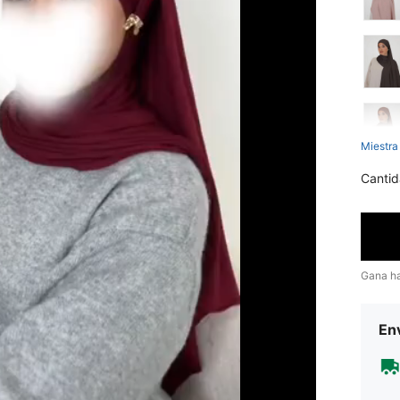
Miestra
Cantid
Gana h
Env