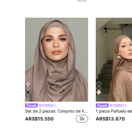
37
10
YPPMY
YPPMY
Set de 2 piezas: Conjunto de hiyab y pañuelo a juego de jersey, de un solo color, de tela de modal cómoda y transpirable, 1 gorro tubo simple + 1 pañuelo de modal delgado, adecuado para un cubrimiento modesto diario
ARS$15.550
ARS$13.670