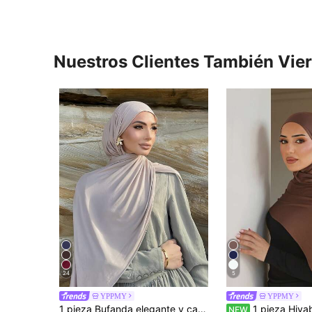
Nuestros Clientes También Vie
24
5
YPPMY
YPPMY
1 pieza Bufanda elegante y casual de unicolor clásico y simple para mujer, de tela de punto de viscosa premium, estilo turbante largo, adecuada para la vida diaria, salidas y reuniones
1 pieza Hiyab de jersey de modal, tela de sudor de unicolor, sedosa, suave, cómoda y transpirable, pañuelo para la cabeza, pañuelo de su
NEW