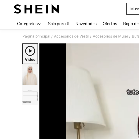
Muse
Use up 
Categorías
Solo para ti
Novedades
Ofertas
Ropa de
Página principal
Accesorios de Vestir
Accesorios de Mujer
Buf
/
/
/
Video