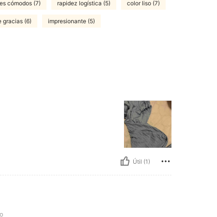
tes cómodos (7)
rapidez logística (5)
color liso (7)
 gracias (6)
impresionante (5)
Útil (1)
do