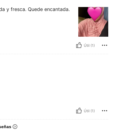
oda y fresca. Quede encantada.
Útil (1)
Útil (1)
señas