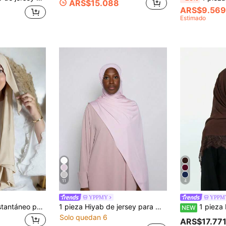
ARS$15.088
ARS$9.569
Estimado
11
4
YPPMY
YPPM
1 pieza Pañuelo instantáneo para mujer con nudo, pañuelo de algodón de unicolor básico clásico con nudo trasero, tela modal premium, sedoso, cómodo, suave y amigable con la piel, adecuado para combinar con abaya diaria y salidas festivas
1 pieza Hiyab de jersey para mujer, hiyab de modal, tela de sudor de unicolor, suave y sedosa, cómoda y transpirable, pañuelo para la cabeza, pañuelo de jersey, hiyab deportivo, 180cm*70cm, chal, adecuado para uso diario, actividades al aire libre, oración y culto
1 pieza Pañuelo rectangular ancho de mujer con ribete de encaje elegante, ligero de modal, 
NEW
Solo quedan 6
ARS$17.77