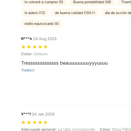
lo volveré a comprar (5)
Buena portabilidad (28)
Tiran
lo adoro (72)
de buena calidad (100+)
día de acción de
estilo equivocado (5)
N***e
24 Aug,2025
Color: Celeste
Color:
Celeste
Tresssssssssssss beauuuuuuuuyyyuuuu
Traducir
V***l
24 Jan,2026
Adecuado general: La talla corresponde, Color: Rosa Pálido
Adecuado general:
La talla corresponde
Color:
Rosa Páli