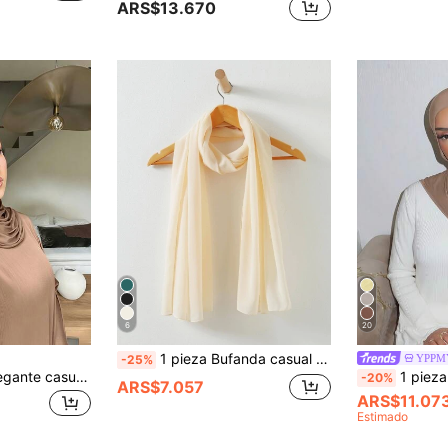
ARS$13.670
6
20
1 pieza Bufanda casual de unicolor para mujer para decoración diaria en invierno y otoño
YPPM
-25%
1 pieza Pañuelo elegante casual minimalista clásico de unicolor para mujer, pañuelo de jersey de modal de punto premium, estilo turbante de pañuelo largo, adecuado para la vida diaria y reuniones de viaje
1 pieza Pañuelo de unicolor con dobladillo p
-20%
ARS$7.057
ARS$11.07
Estimado