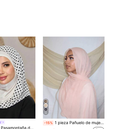
32
1 pieza Pañuelo de mujer de unicolor de viscosa, hijab de ala ancha y suave, pañuelo versátil de protección solar, adecuado para uso diario
Y
-15%
ranspirable y cómodo pañuelo multifuncional para deportes, diadema de moda minimalista, turbante y pañuelo de gasa en uno