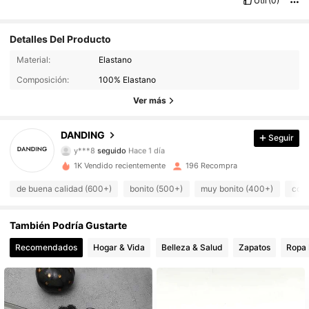
Útil
(0)
Detalles Del Producto
260 Seguidores
Material:
Elastano
4,93
Composición:
100% Elastano
260 Seguidores
4,93
Ver más
260 Seguidores
4,93
DANDING
Seguir
y***8
seguido
Hace 1 día
260 Seguidores
4,93
1K Vendido recientemente
196 Recompra
260 Seguidores
de buena calidad (600+)
bonito (500+)
muy bonito (400+)
como
4,93
260 Seguidores
4,93
También Podría Gustarte
Recomendados
Hogar & Vida
Belleza & Salud
Zapatos
Ropa 
260 Seguidores
4,93
260 Seguidores
4,93