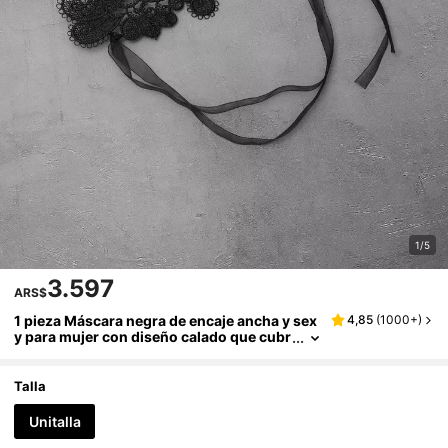
1/5
3.597
ARS$
1 pieza Máscara negra de encaje ancha y sex
4,85
(
1000+
)
y para mujer con diseño calado que cubr
e media cara, adecuada para fiestas, rav
es, disfraces, San Valentín y Halloween
Talla
Unitalla