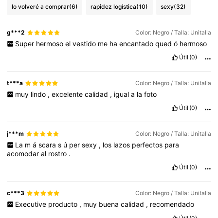
lo volveré a comprar
(6)
rapidez logística
(10)
sexy
(32)
g***2
Color: Negro / Talla: Unitalla
Super
hermoso
el
vestido
me
ha
encantado
qued
ó
hermoso
Útil
(0)
t***a
Color: Negro / Talla: Unitalla
muy
lindo
,
excelente
calidad
,
igual
a
la
foto
Útil
(0)
j***m
Color: Negro / Talla: Unitalla
La
m
á
scara
s
ú
per
sexy
,
los
lazos
perfectos
para
acomodar
al
rostro
.
Útil
(0)
c***3
Color: Negro / Talla: Unitalla
Executive
producto
,
muy
buena
calidad
,
recomendado