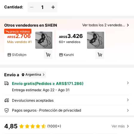
Cantidad:
Otros vendedores en SHEIN
Ver todos los 2 vendedores
precio mínimo
2.706
3.426
ARS$
ARS$
Más vendido #1
60+ vendidos
SVDdbjm
Kanzhi
Envío a
Argentina
Envío gratis(Pedidos ≥ ARS$171.286)
Entrega estimada:
Ago 22 - Ago 31
Devoluciones aceptadas
Pagos seguros · Protección de privacidad
4,85
(1000+)
Ver más