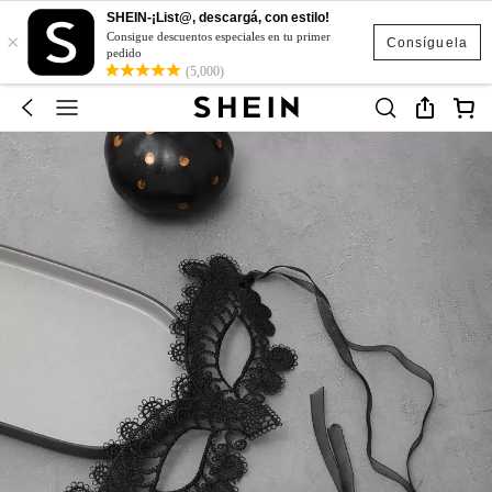
SHEIN-¡List@, descargá, con estilo!
×
Consigue descuentos especiales en tu primer
Consíguela
pedido
(5,000)