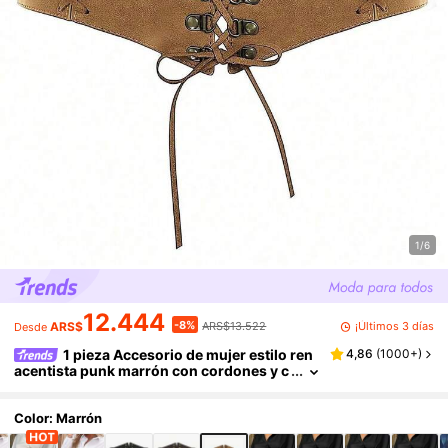
1/6
12.444
-8%
¡Últimos 3 días
ARS$
ARS$13.522
Desde
1 pieza Accesorio de mujer estilo ren
4,86
(
1000+
)
acentista punk marrón con cordones y c
remallera, corsé ajustable para la cintur
a, adecuado para la noche de Halloween o us
o diario
Color: Marrón