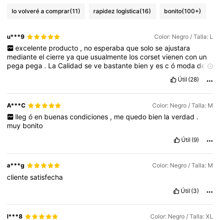
lo volveré a comprar
(11)
rapidez logística
(16)
bonito
(100+)
u***9
Color: Negro / Talla: L
excelente
producto
,
no
esperaba
que
solo
se
ajustara
mediante
el
cierre
ya
que
usualmente
los
corset
vienen
con
un
pega
pega
.
La
Calidad
se
ve
bastante
bien
y
es
c
ó
moda
de
usar
.
Útil
(28)
A***C
Color: Negro / Talla: M
lleg
ó
en
buenas
condiciones
,
me
quedo
bien
la
verdad
.
muy
bonito
Útil
(9)
a***g
Color: Negro / Talla: M
cliente
satisfecha
Útil
(3)
l***8
Color: Negro / Talla: XL