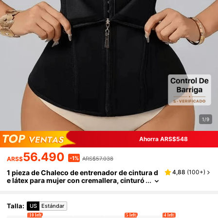
1/9
Ahorra ARS$548
56.490
-1%
ARS$
ARS$57.038
1 pieza de Chaleco de entrenador de cintura d
4,88
(
100+
)
e látex para mujer con cremallera, cinturó
n de cintura resistente, adecuado para us
o diario
Talla
:
US
Estándar
10 left
5 left
4 left