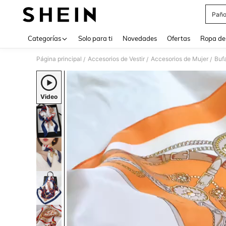
Paño
Use up 
Categorías
Solo para ti
Novedades
Ofertas
Ropa de
Página principal
Accesorios de Vestir
Accesorios de Mujer
Buf
/
/
/
Video