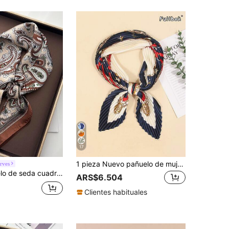
17
1 pieza Nuevo pañuelo de mujer para primavera con estampado de arrugas, pañuelo para el cuello, diadema, multiusos, adecuado para uso diario con vestidos
rves
1 pieza Pañuelo de seda cuadrado, Diadema de satén estampada para mujer, Pañuelo de cuello, Pañuelo para la cabeza, Chal de moda para dama, Pañuelo, Accesorios, Esencial de viaje
ARS$6.504
Clientes habituales