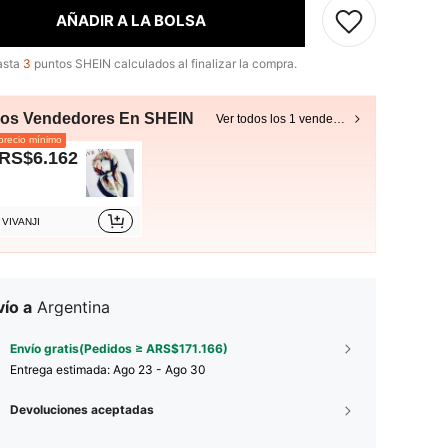
AÑADIR A LA BOLSA
asta
3
puntos SHEIN calculados al finalizar la compra.
ros Vendedores En SHEIN
Ver todos los 1 vendedores
recio mínimo
RS$6.162
VIVANJI
ío a
Argentina
Envío gratis(Pedidos ≥ ARS$171.166)
Entrega estimada:
Ago 23 - Ago 30
Devoluciones aceptadas