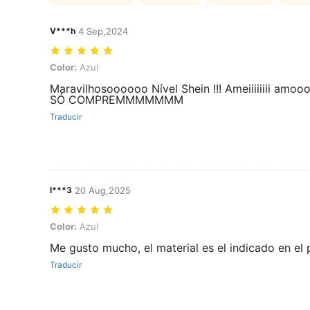
V***h
4 Sep,2024
Color: Azul
Color:
Azul
Maravilhosoooooo Nível Shein !!! Ameiiiiiiii
SÓ COMPREMMMMMMM
Traducir
l***3
20 Aug,2025
Color: Azul
Color:
Azul
Me gusto mucho, el material es el indicado en el
Traducir