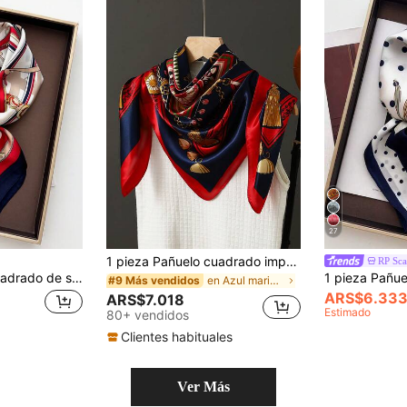
27
1 pieza Pañuelo cuadrado impreso de 90 cm de color azul claro, pañuelo de cabeza casual, protección solar para viajes, regalo de fiesta para vestir
RP Sca
1 pieza Pañuelo cuadrado de satén ligero con estampado retro para mujer, estilo bohemio casual, pañuelo de cuello fino & pañuelo para la cabeza
en Azul marino Pañuelos y bufandas cuadradas para
#9 Más vendidos
ARS$6.33
ARS$7.018
Estimado
80+ vendidos
Clientes habituales
Ver Más