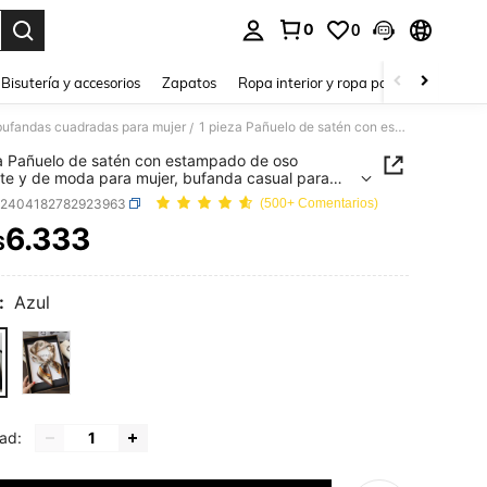
0
0
a. Press Enter to select.
Bisutería y accesorios
Zapatos
Ropa interior y ropa para dormir
Ho
bufandas cuadradas para mujer
1 pieza Pañuelo de satén con estampado de oso elegante y de moda para mujer, bufanda casual para primavera/verano, liviana y suave, protección solar, esencial para vacaciones y viajes
/
a Pañuelo de satén con estampado de oso
te y de moda para mujer, bufanda casual para
era/verano, liviana y suave, protección solar,
c2404182782923963
(500+ Comentarios)
al para vacaciones y viajes
6.333
$
ICE AND AVAILABILITY
:
Azul
ad: