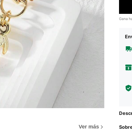
Gana h
Env
Descr
)
Ver más
Sobre