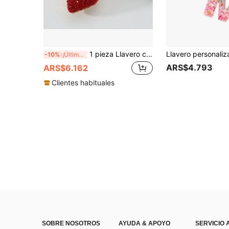
1 pieza Llavero con forma de fresa con adorno de rhinestone, llavero con forma de fruta para decoración de bolso, pequeño, para amigos y regalo conmemorativo, accesorios de coche para el Día de San Valentín, encantos de bolso, accesorios escolares, regalos navideños, regalos para madre, padre, graduación y maestros
-10%
¡Últimos 3 días
ARS$4.793
ARS$6.162
Clientes habituales
SOBRE NOSOTROS
AYUDA & APOYO
SERVICIO 