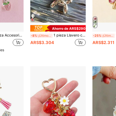
Ahorro de ARS$290
 colgante de fruta de verano fresca, llavero de fruta para niñas, decoración de bolso, accesorios de coche, lanyards con portaidentificaciones, regalos para madre, padre, graduación y maestro
1 pieza Llavero con forma de perro, adecuado como decoración de coche/bolso, regalo pequeño ideal para amigos, accesorios de coche, decoración de bolso, estudiantes, estilo gótico, Y2K, con soporte para tarjeta de identificación y cordón, regalos para madre, padre, graduación y maestro
1 
-8%
¡Últimos 3 días
-25%
¡Últimos 2 días
ARS$3.304
ARS$2.311
les