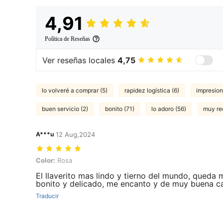
4,91
Política de Reseñas
Ver reseñas locales
4,75
lo volveré a comprar (5)
rapidez logística (6)
impresion
buen servicio (2)
bonito (71)
lo adoro (56)
muy re
A***u
12 Aug,2024
Color: Rosa
Color:
Rosa
El llaverito mas lindo y tierno del mundo, queda 
bonito y delicado, me encanto y de muy buena c
Traducir