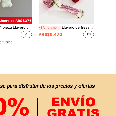
Ahorro de ARS$376
eza Llavero unisex de oso blanco pequeño con estampado de dibujos animados, accesorio pequeño y lindo de concha, colgante de funda de teléfono personalizada de estudiante, accesorios de bolso, cordones con soporte para identificación, accesorios de coche, encantos de bolso, regalos para madre, padre, graduación y maestro
Llavero de fresa 3D con strass hecho a mano DIY, 1 pieza, colgante realista de fruta para llaves de coche, bolso y libro, regalo del Día de la Madre, regalo para novia, colgante decorativo para bolso, regalo creativo para festivos, detalle para eventos, apto para uso diario
-3%
¡Últimos 3 días
ARS$6.470
bituales
APP