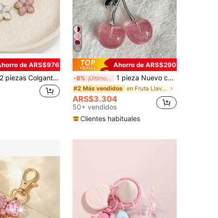
10
Ahorro de ARS$976
Ahorro de ARS$290
iezas Colgante de flor y perla de moda, Adorno para bolso, Decoración interior de automóvil, Adorno para auriculares y teléfono, Pequeño regalo del Día de San Valentín, Regalo para amigos y novias, Regalo para madres, padres, graduación y maestros
1 pieza Nuevo colgante de llavero con forma de cereza falsa brillante para mujer, accesorio de moda delicado con forma de fruta 3D para bolso/teléfono, regalo para madre, padre, graduación y maestro
-8%
¡Últimos 3 días
en Fruta Llaveros y Accesorios
#2 Más vendidos
ARS$3.304
50+ vendidos
Clientes habituales