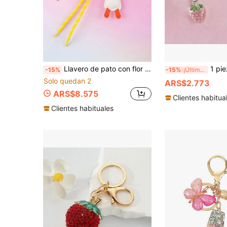
Llavero de pato con flor lindo de PU, colgante de bolsa con cuerda tejida con cuentas, mosquetón con forma de corazón con colgante de pato de dibujos animados, accesorio de moda para mochila y bolso, adecuado para mujeres y niñas
1 pieza Accesorio de teléfono estilo coreano Ins lindo con forma de fresa, Mini cuerda
-15%
-15%
¡Últimos 3 días
Solo quedan 2
ARS$2.773
ARS$8.575
Clientes habitua
Clientes habituales