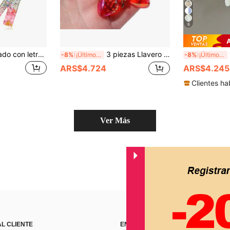
6
Llavero personalizado con letra brillante para mujer - Colgante de letra de resina, purpurina plateada, piedra rosa y estrella dorada con agitador - Regalo de cumpleaños, regalo de aniversario, decoración con borla rosa y mariposa, accesorio para coche, colgante para bolso, estilo gótico Y2K lindo
3 piezas Llavero con forma de corazón de fresa transparente con flor de fresa, lindo accesorio colgante para bolso para novia, joyería y accesorio para bolso, accesorios escolares y de coche, ideas de regalo góticas y Y2K para Navidad, regalos para madre, padre, graduación y maestro
1 pi
-8%
¡Últimos 3 días
-8%
¡Últimos 3 días
ARS$4.724
ARS$4.245
Clientes ha
Ver Más
AL CLIENTE
ENCUÉNTRANOS EN