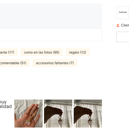
Clien
ante (17)
como en las fotos (95)
regalo (12)
comendable (51)
accesorios faltantes (7)
muy
alidad