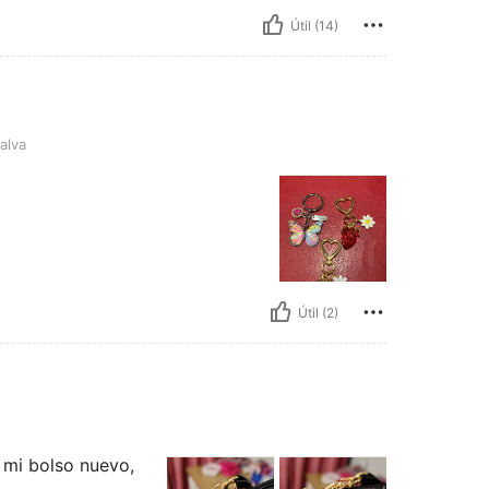
Útil (14)
alva
Útil (2)
n mi bolso nuevo,