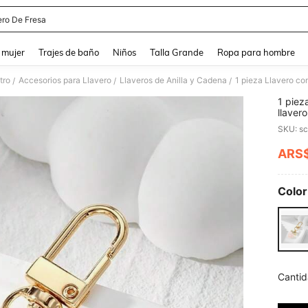
ero De Fresa
and down arrow keys to navigate search Búsqueda reciente and Busca y Encuentr
 mujer
Trajes de baño
Niños
Talla Grande
Ropa para hombre
tro
Accesorios para Llavero
Llaveros de Anilla y Cadena
/
/
/
1 piez
llaver
pequeñ
SKU: s
acceso
Y2K pa
ARS
PR
Color
Cantid