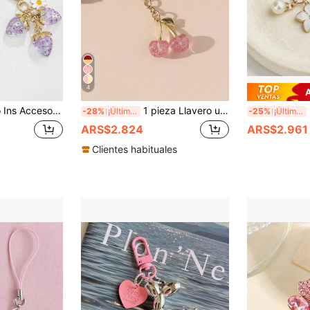
4
or de fresa transparente con forma de corazón, regalo dulce de fresa para madre, padre, graduación y maestro
1 pieza Llavero unisex con flor de cerezo rosa, colgante de lazo elegante, accesorio de lujo refinado para bolso, regalo de Halloween, Día de San Valentín, Día de los Enamorados, recuerdo, accesorio de coche, lindo regalo gótico y Y2K para madre, padre, graduación y maestro
2 p
-28%
¡Últimos 2 días
-25%
¡Últimos 2 días
ARS$2.824
ARS$2.961
Clientes habituales