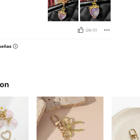
Útil (1)
señas
ron