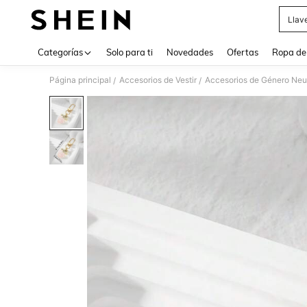
Llav
Use up 
Categorías
Solo para ti
Novedades
Ofertas
Ropa de
Página principal
Accesorios de Vestir
Accesorios de Género Neu
/
/