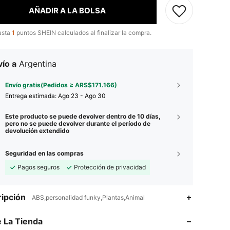
AÑADIR A LA BOLSA
asta
1
puntos SHEIN calculados al finalizar la compra.
ío a
Argentina
Envío gratis(Pedidos ≥ ARS$171.166)
Entrega estimada:
Ago 23 - Ago 30
Este producto se puede devolver dentro de 10 días,
pero no se puede devolver durante el período de
devolución extendido
Seguridad en las compras
Pagos seguros
Protección de privacidad
ipción
ABS,personalidad funky,Plantas,Animal
4,93
254
6.2K
 La Tienda
4,93
254
6.2K