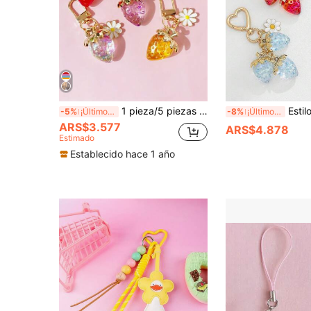
1 pieza/5 piezas Llavero colgante de flor de margarita y fresa 3D lindo, adorno colgante pequeño para mochila, llaves, botella de agua, estuche de lápices, decoración de bolso, colgante de recuerdo para amigos, colgante de llavero de fresa divertido, accesorio para el Día de San Valentín
Estilo Ins Accesorio de bolso con encanto de fl
-5%
¡Últimos 3 días
-8%
¡Últimos 3 días
ARS$3.577
ARS$4.878
Estimado
Establecido hace 1 año