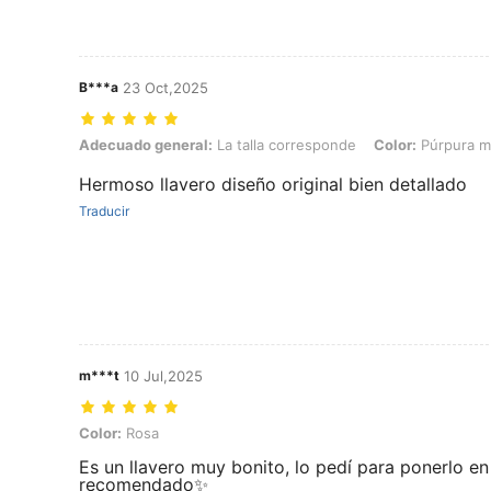
B***a
23 Oct,2025
Adecuado general: La talla corresponde, Color: Púrpura malva
Adecuado general:
La talla corresponde
Color:
Púrpura m
Hermoso llavero diseño original bien detallado
Traducir
m***t
10 Jul,2025
Color: Rosa
Color:
Rosa
Es un llavero muy bonito, lo pedí para ponerlo e
recomendado✨