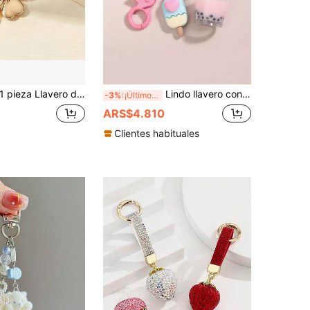
pieza Llavero de flor de cuatro hojas elegante y de moda para mujer con incrustación de diamantes de imitación, colgante de llave de coche con bolsa de regalo exquisita
Lindo llavero con forma de té de burbujas de dibujos animados, helado y galleta, accesorio para bolso, regalo del Día de San Valentín, recuerdo, accesorio para automóvil, regalos escolares góticos y Y2K para madre, padre, graduación y maestro
-3%
¡Últimos 3 días
ARS$4.810
Clientes habituales