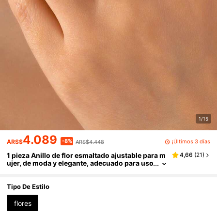
1/15
4.089
-8%
¡Últimos 3 días
ARS$
ARS$4.448
1 pieza Anillo de flor esmaltado ajustable para m
4,66
(
21
)
ujer, de moda y elegante, adecuado para uso
diario
Tipo De Estilo
flores