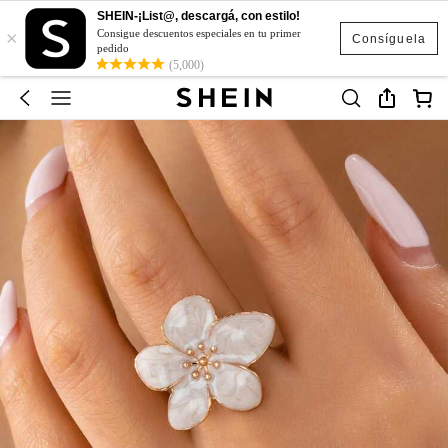
SHEIN-¡List@, descargá, con estilo!
×
Consigue descuentos especiales en tu primer
Consíguela
pedido
(5,000)