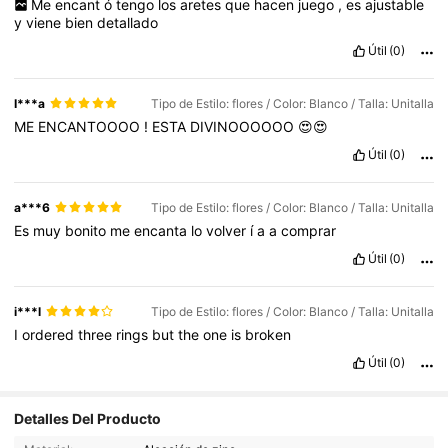
Me
encant
ó
tengo
los
aretes
que
hacen
juego
,
es
ajustable
y
viene
bien
detallado
Útil
(0)
I***a
Tipo de Estilo: flores / Color: Blanco / Talla: Unitalla
ME
ENCANTOOOO
!
ESTA
DIVINOOOOOO
😍😍
Útil
(0)
a***6
Tipo de Estilo: flores / Color: Blanco / Talla: Unitalla
Es
muy
bonito
me
encanta
lo
volver
í
a
a
comprar
Útil
(0)
i***l
Tipo de Estilo: flores / Color: Blanco / Talla: Unitalla
I
ordered
three
rings
but
the
one
is
broken
Útil
(0)
6K Seguidores
4,91
Detalles Del Producto