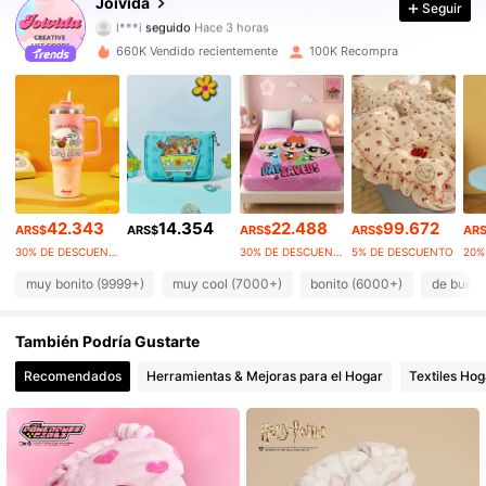
Joivida
Seguir
l***i
seguido
Hace 3 horas
291K Seguidores
4,82
660K Vendido recientemente
100K Recompra
291K Seguidores
4,82
291K Seguidores
4,82
291K Seguidores
4,82
42.343
14.354
22.488
99.672
ARS$
ARS$
ARS$
ARS$
AR
291K Seguidores
4,82
30% DE DESCUENTO
30% DE DESCUENTO
5% DE DESCUENTO
291K Seguidores
muy bonito (9999+)
muy cool (7000+)
bonito (6000+)
de buena
4,82
291K Seguidores
4,82
También Podría Gustarte
Recomendados
Herramientas & Mejoras para el Hogar
Textiles Hog
291K Seguidores
4,82