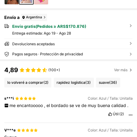
ujeres y niñas
Envío a
Argentina
Envío gratis(Pedidos ≥ ARS$170.876)
Entrega estimada:
Ago 19 - Ago 28
Devoluciones aceptadas
Pagos seguros · Protección de privacidad
4,89
(100+)
Ver más
lo volveré a comprar
(2)
rapidez logística
(3)
suave
(36)
s***i
Color: Azul / Talla: Unitalla
me
encantooooo
,
el
bordado
se
ve
de
muy
buena
calidad
.
Útil
(2)
V***e
Color: Azul / Talla: Unitalla