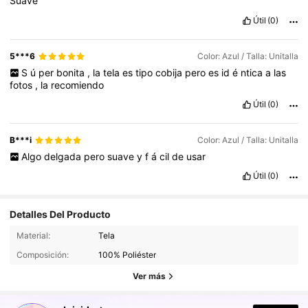
Suave
Útil
(0)
5***6
Color: Azul / Talla: Unitalla
S
ú
per
bonita
,
la
tela
es
tipo
cobija
pero
es
id
é
ntica
a
las
fotos
,
la
recomiendo
Útil
(0)
B***i
Color: Azul / Talla: Unitalla
Algo
delgada
pero
suave
y
f
á
cil
de
usar
Útil
(0)
Detalles Del Producto
291K Seguidores
4,82
Material:
Tela
Composición:
100% Poliéster
291K Seguidores
4,82
Ver más
291K Seguidores
4,82