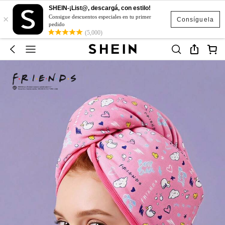
SHEIN-¡List@, descargá, con estilo!
×
Consigue descuentos especiales en tu primer
Consíguela
pedido
(5,000)