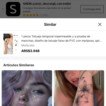
SHEIN-¡List@, descargá, con estilo!
×
Consigue descuentos especiales en tu primer
Consíguela
pedido
(5,000)
Similar
1 pieza Tatuaje temporal impermeable y a prueba de
manchas, diseño de tatuaje falso de PVC con mariposa, apto
para uso diario
Multicolor
ARS$3.948
Artículos Similares