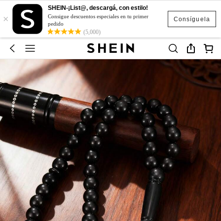
SHEIN-¡List@, descargá, con estilo!
×
Consigue descuentos especiales en tu primer
Consíguela
pedido
(5,000)