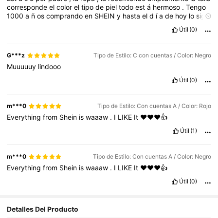
corresponde
el
color
el
tipo
de
piel
todo
est
á
hermoso
.
Tengo
1000
a
ñ
os
comprando
en
SHEIN
y
hasta
el
d
í
a
de
hoy
lo
sigo
recomendando
todos
sus
productos
son
de
muy
buena
calidad
Útil
(0)
,
compren
G***z
Tipo de Estilo: C con cuentas / Color: Negro
Muuuuuy
lindooo
Útil
(0)
m***0
Tipo de Estilo: Con cuentas A / Color: Rojo
Everything
from
Shein
is
waaaw
.
I
LIKE
It
❤️❤️❤️👍
Útil
(1)
m***0
Tipo de Estilo: Con cuentas A / Color: Negro
Everything
from
Shein
is
waaaw
.
I
LIKE
It
❤️❤️❤️👍
Útil
(0)
500 Seguidores
Detalles Del Producto
4,89