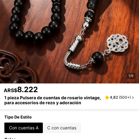
1/9
8.222
ARS$
1 pieza Pulsera de cuentas de rosario vintage,
4,82
(
500+
)
para accesorios de rezo y adoración
Tipo De Estilo
Con cuentas A
C con cuentas