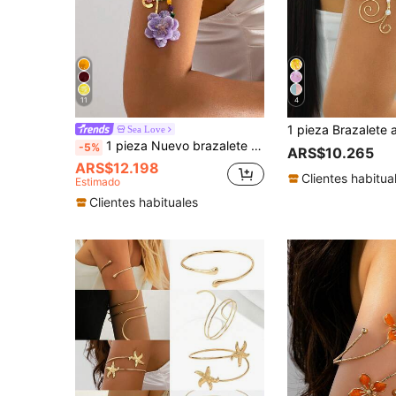
11
4
Sea Love
1 pieza Nuevo brazalete de anillo abierto con flor de doble cabeza esmaltada, estilo vintage de alta gama para vacaciones, lujo ligero personalizado, cadena de brazo con flor exagerada para mujer
-5%
ARS$10.265
ARS$12.198
Clientes habitua
Estimado
Clientes habituales