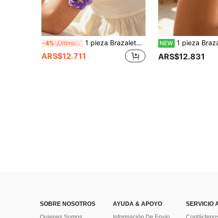
1 pieza Brazalete abierto de flor púrpura suave, anillo de brazo con textura de pétalos 3D martillada, accesorio de diseño de nicho
1 pieza Brazalete de brazo con flor de lirio blanco exagerada en flor, diseño de nicho, 
-4%
¡Últimos 3 días
NEW
ARS$12.711
ARS$12.831
SOBRE NOSOTROS
AYUDA & APOYO
SERVICIO 
Quienes Somos
Información De Envío
Contácteno