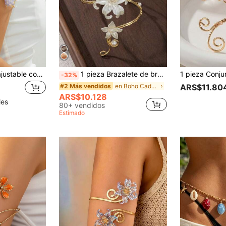
1 pieza Brazalete ajustable con diseño de nicho de moda, estilo de vacaciones de verano, elegante, con forma de flor de color púrpura claro para mujeres
1 pieza Brazalete de brazo superior con flor espiral para mujer con perlas falsas de tono dorado, joyería bohemia de verano, adecuada para decoración diaria de mujeres, vacaciones de verano en la playa, combinación de atuendos, citas, fiestas, regalo de vacaciones, forma de perla aleatoria
-32%
en Boho Cadenas corporales para mujeres
#2 Más vendidos
ARS$11.80
ARS$10.128
les
80+ vendidos
Estimado