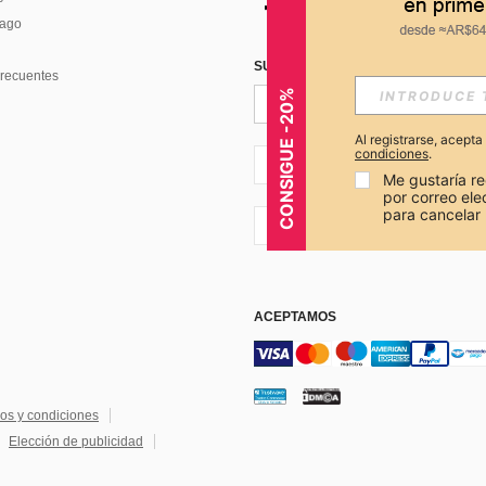
Pago
SUSCRÍBETE PARA RECIBIR OFERTA
recuentes
CONSIGUE -20%
Al registrarse, acept
condiciones
.
AR + 54
Me gustaría re
por correo el
para cancelar 
AR + 54
ACEPTAMOS
os y condiciones
Elección de publicidad