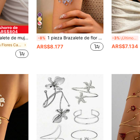
Ahorro de
24
ARS$804
te floral, ideal para vacaciones, de moda en Europa y América
1 pieza Brazalete de flor de plumeria de metal de aleación multicolor, joyería de cadena de brazo floral punk, accesorio hecho a mano para fiesta de playa de verano para mujeres
C
-8%
-3%
¡Últimos 3 días
en Flores Cadenas corporales para mujeres
ARS$7.134
ARS$8.177