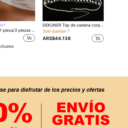
DEKUNER Top de cadena corporal con cuello halter de malla de perlas hecho a mano, top corto con cadena de cintura ajustable y cuentas, accesorio personalizado para novia y festival
ove
pieza/3 piezas Brazalete de contraste rojo y dorado francés con diseño floral, diseño de múltiples capas de pequeñas flores rojas y hojas de ginkgo, brazalete abierto, joyería atmosférica
Solo quedan 7
ARS$44.138
bituales
APP