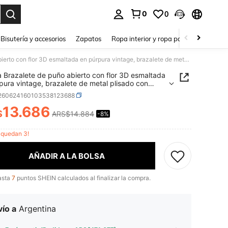
0
0
a. Press Enter to select.
Bisutería y accesorios
Zapatos
Ropa interior y ropa para dormir
Ho
1 pieza Brazalete de puño abierto con flor 3D esmaltada en púrpura vintage, brazalete de metal plisado con trabajo pesado y diseño floral para mujer, accesorio de brazo para ambiente de playa y vacaciones con vestido de playa
a Brazalete de puño abierto con flor 3D esmaltada
pura vintage, brazalete de metal plisado con
o pesado y diseño floral para mujer, accesorio de
j260624160103538123688
para ambiente de playa y vacaciones con vestido
ya
13.686
$
ARS$14.884
-8%
ICE AND AVAILABILITY
o quedan 3!
AÑADIR A LA BOLSA
asta
7
puntos SHEIN calculados al finalizar la compra.
ío a
Argentina