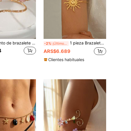
1 pieza Conjunto de brazalete ajustable abierto de brazo superior dorado, brazalete de brazo espiral floral con flores rosas y adornos de cristal, adecuado para boda de mujer, uso en fiesta de playa
1 pieza Brazalete de brazo tallado con patrón solar exagerado y diseño de ráfaga de sol, vintage y sexy, accesorio elegante para uso diario y fiestas, apto para todas las estaciones
-2%
¡Últimos 3 días
4
ARS$6.689
Clientes habituales