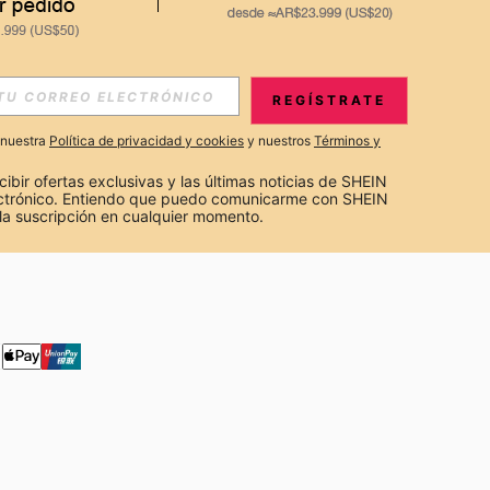
S EXCLUSIVAS, PROMOCIONES Y NOTICIAS DE SHEIN
REGÍSTRATE
Suscribir
a nuestra
Política de privacidad y cookies
y nuestros
Términos y
Suscribirte
cibir ofertas exclusivas y las últimas noticias de SHEIN 
ectrónico. Entiendo que puedo comunicarme con SHEIN 
la suscripción en cualquier momento.
Suscribir