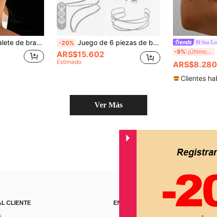
7
brazalete de metal para el brazo, accesorio de estilo de vacaciones en la playa
Juego de 6 piezas de brazaletes de brazo geométricos de moda, brazaletes de brazo de metal ajustables con diseños de flor, sol y estrella, personalizables para capas, adecuados para fiestas y uso diario
Sea L
-20%
1 
-9%
¡Últimos 3 días
ARS$15.602
Estimado
ARS$8.280
Clientes ha
Ver Más
AL CLIENTE
ENCUÉNTRANOS EN
s