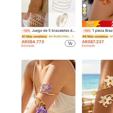
27
Juego de 5 brazaletes de brazo de metal estilo europeo y americano, brazaletes de brazo con líneas geométricas minimalistas, hojas & estrellas de mar, accesorios, estéticos
1 pieza Brazalete de mujer de estilo chic y elegante con colgan
-10%
-10%
en Acero inoxidable Cadenas corporales para mujere
#1 Más vendidos
#6 Más vendidos
ARS$4.773
ARS$7.237
Estimado
Estimado