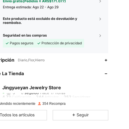
Envío gratis(Pedidos ≥ ARS$171.077)
Entrega estimada:
Ago 22 - Ago 29
Este producto está excluido de devolución y
reembolso.
Seguridad en las compras
Pagos seguros
Protección de privacidad
ipción
Diario,Flor,Hierro
 La Tienda
4,72
244
252
4,72
244
252
Jingyueyan Jewelry Store
5***0
seguido
Hace 17 horas
4,72
244
252
Calificación
Artículos
Seguidores
4,72
244
252
Vendido recientemente
354 Recompra
4,72
244
252
Todos los artículos
Seguir
4,72
244
252