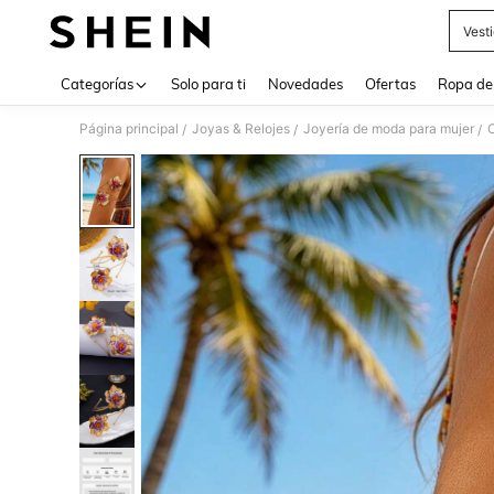
Vest
Use up 
Categorías
Solo para ti
Novedades
Ofertas
Ropa de
Página principal
Joyas & Relojes
Joyería de moda para mujer
/
/
/