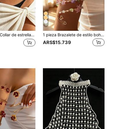
5
ollar de estrella de mar y concha estilo vacaciones en la playa. Colgante de resina de color contrastante de moda con cadena delgada y cadena corporal.
1 pieza Brazalete de estilo bohemio con flores de playa, accesorio de brazo ajustable de oro con colgante de flor rosa y hoja verde, joyería de brazo para mujer para vacaciones de verano
ARS$15.739