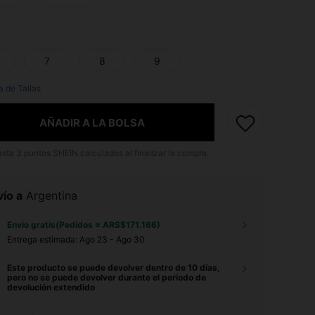
7
8
9
a de Tallas
AÑADIR A LA BOLSA
asta
3
puntos SHEIN calculados al finalizar la compra.
ío a
Argentina
Envío gratis(Pedidos ≥ ARS$171.166)
Entrega estimada:
Ago 23 - Ago 30
Este producto se puede devolver dentro de 10 días,
pero no se puede devolver durante el período de
devolución extendido