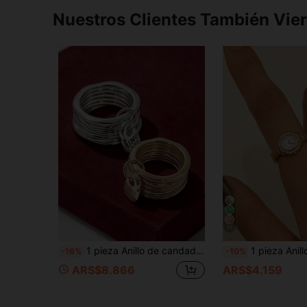
Nuestros Clientes También Vie
11
1 pieza Anillo de candado grabado de 6 capas chapado en plata vintage, adecuado para el uso diario de mujeres, citas, regalo de vacaciones, joyería
1 pieza Anillo de reloj decorativo de diseño único y de moda, regal
-16%
-10%
ARS$8.866
ARS$4.159