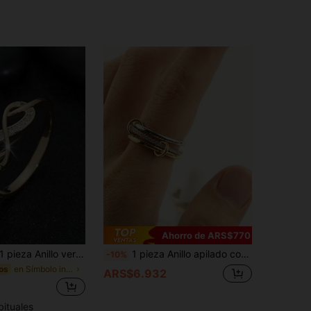
4,93
414
2.5K
4,93
414
2.5K
4,93
414
2.5K
Ahorro de ARS$770
 pieza Anillo versátil y de moda para mujeres, regalo para el Día de San Valentín/Día de la Madre/Cumpleaños
1 pieza Anillo apilado con tres anillos, incrustado con piedra de circonita sintética, material de cobre, anillo de boda para mujer, regalo de aniversario
-10%
en Símbolo infinito Anillos De Mujer
os
ARS$6.932
bituales