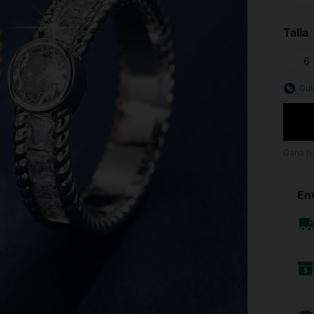
Talla
6
Guí
Gana h
Env