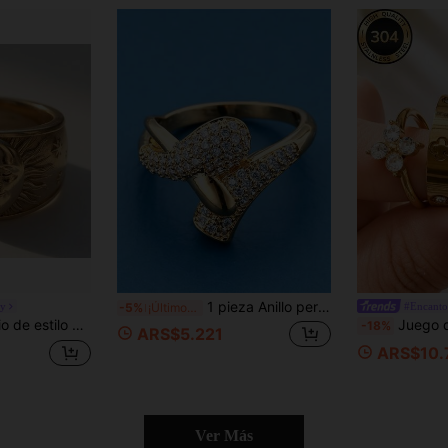
1 pieza Anillo personalizado de nicho con diseño cruzado, adecuado para uso diario, citas y viajes
ry
#Encant
-5%
¡Últimos 2 días
18K con grabado de sol & luna, joyería para mujer
Juego de 5 anillos de acero inoxidable chapados en oro de 18K, estilo nuevo 2026, 
-18%
ARS$5.221
ARS$10.
Ver Más