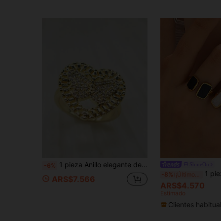
1 pieza Anillo elegante de moda para mujer con forma de corazón e incrustaciones de circonita, regalo de joyería para uso diario y fiestas, Día de San Valentín, Navidad, Acción de Gracias
ShineOn
-6%
1 pieza Anillo geométrico personalizado con goteo d
-8%
¡Últimos 3 días
ARS$7.566
ARS$4.570
Estimado
Clientes habitua