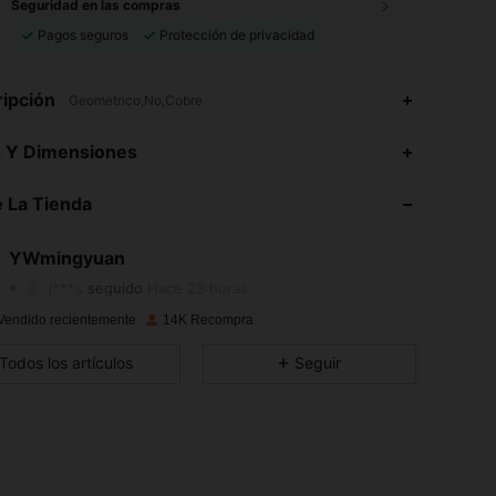
Seguridad en las compras
Pagos seguros
Protección de privacidad
ipción
Geométrico,No,Cobre
s Y Dimensiones
4,93
414
2.5K
 La Tienda
4,93
414
2.5K
4,93
414
2.5K
YWmingyuan
j***s
seguido
Hace 23 horas
4,93
414
2.5K
Vendido recientemente
14K Recompra
4,93
414
2.5K
Todos los artículos
Seguir
4,93
414
2.5K
4,93
414
2.5K