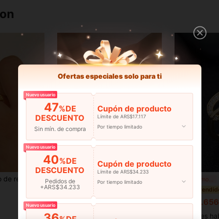
ron
Ofertas especiales solo para ti
Nuevo usuario
47
%DE
Cupón de producto
DESCUENTO
Límite de ARS$17.117
Por tiempo limitado
Sin mín. de compra
Nuevo usuario
40
%DE
Cupón de producto
DESCUENTO
Límite de ARS$34.233
o para niñas y mujeres, anillo de reloj decorativo no funcional
1 pieza Anillo abierto minimalista de acero inoxidable con hoja envuelta, uso versátil diario
1
-3%
¡Últimos 3 días
Pedidos de
Por tiempo limitado
+ARS$34.233
en Naturalista Anillos De Mujer
#2 Más vendidos
#5 Más vendid
ARS$4.108
ARS$4.656
Nuevo usuario
100+ vendidos
36
Clientes ha
%DE