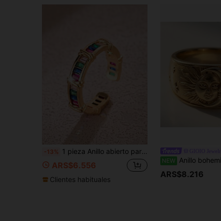
1 pieza Anillo abierto para mujer, anillo de moda elegante de lujo y nicho vintage personalizado con circonita sintética incrustada
GIOIO Jewel
-13%
Anillo bohemio de estilo corte vintage chapado en oro de 
NEW
ARS$6.556
ARS$8.216
Clientes habituales