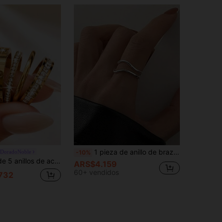
1 pieza de anillo de brazalete minimalista de cobre de moda para mujer para regalo de amiga
oDoradoNoble
-10%
elegante y versátil para mujer, adecuado para boda, compromiso, promesa, novia, aniversario y otras ocasiones, regalo exquisito para el Día de la Madre, Día de San Valentín y Navidad
ARS$4.159
60+ vendidos
732