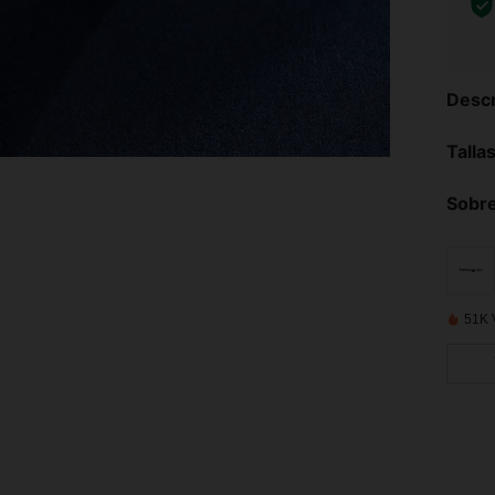
Descr
Talla
Sobre
51K 