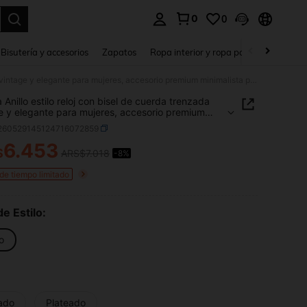
0
0
a. Press Enter to select.
Bisutería y accesorios
Zapatos
Ropa interior y ropa para dormir
Ho
1 pieza Anillo estilo reloj con bisel de cuerda trenzada vintage y elegante para mujeres, accesorio premium minimalista para atuendo diario
 Anillo estilo reloj con bisel de cuerda trenzada
e y elegante para mujeres, accesorio premium
lista para atuendo diario
j260529145124716072859
6.453
$
ARS$7.018
-8%
ICE AND AVAILABILITY
 de tiempo limitado
de Estilo:
lo
ado
Plateado