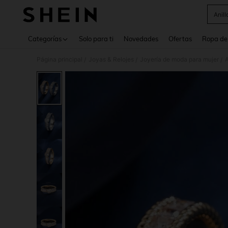
Anill
Use up 
Categorías
Solo para ti
Novedades
Ofertas
Ropa de
Página principal
Joyas & Relojes
Joyería de moda para mujer
A
/
/
/