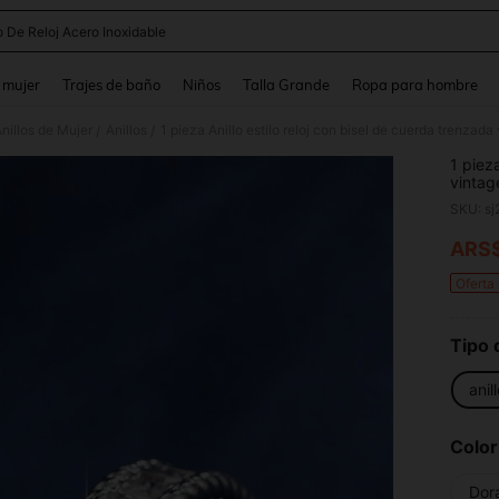
o De Reloj Acero Inoxidable
and down arrow keys to navigate search Búsqueda reciente and Busca y Encuentr
 mujer
Trajes de baño
Niños
Talla Grande
Ropa para hombre
nillos de Mujer
Anillos
/
/
1 pieza
vintag
minima
SKU: s
ARS
PR
Oferta
Tipo 
anil
Color
Dor