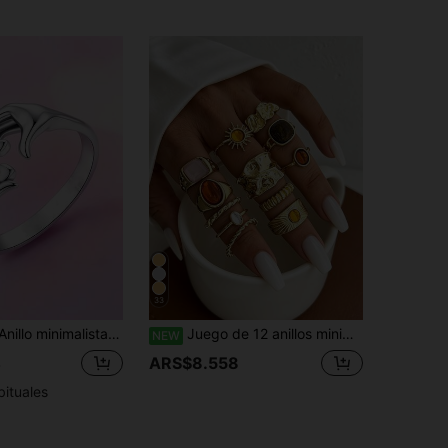
33
res, boda, compromiso, joyería para fiestas, regalo del Día de San Valentín
Juego de 12 anillos minimalistas vintage asimétricos con sol líquido, anillos de lujo retro para mujeres, adecuados para fiestas, regalos, uso diario, estilo estético
NEW
4
ARS$8.558
bituales