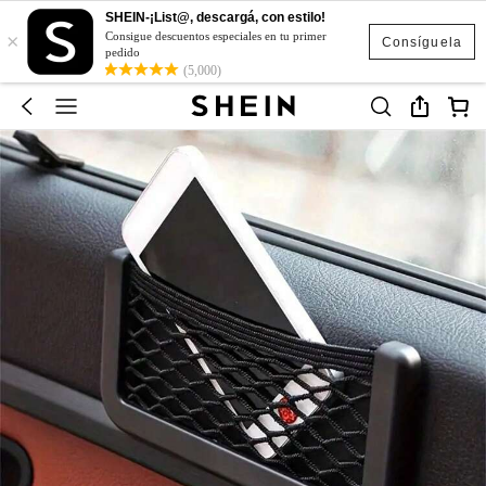
SHEIN-¡List@, descargá, con estilo!
×
Consigue descuentos especiales en tu primer
Consíguela
pedido
(5,000)