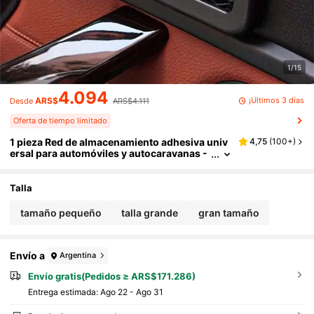
1/15
4.094
¡Últimos 3 días
ARS$
Desde
ARS$4.111
Oferta de tiempo limitado
1 pieza Red de almacenamiento adhesiva univ
4,75
(
100+
)
ersal para automóviles y autocaravanas -
Soporte para teléfono y organizador de es
pacio adicional - Instalación fácil, durable, se
adapta a todos los vehículos, Tamaños: 8cm*
Talla
15cm, 8cm*20cm, 11cm*30cm
tamaño pequeño
talla grande
gran tamaño
Envío a
Argentina
Envío gratis(Pedidos ≥ ARS$171.286)
Entrega estimada:
Ago 22 - Ago 31