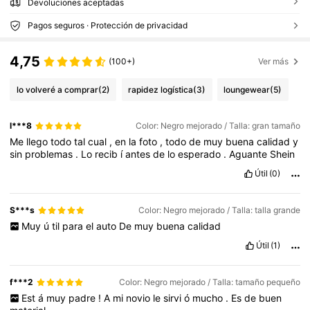
Devoluciones aceptadas
Pagos seguros · Protección de privacidad
4,75
(100+)
Ver más
lo volveré a comprar
(2)
rapidez logística
(3)
loungewear
(5)
l***8
Color: Negro mejorado / Talla: gran tamaño
Me
llego
todo
tal
cual
,
en
la
foto
,
todo
de
muy
buena
calidad
y
sin
problemas
.
Lo
recib
í
antes
de
lo
esperado
.
Aguante
Shein
Útil
(0)
S***s
Color: Negro mejorado / Talla: talla grande
Muy
ú
til
para
el
auto
De
muy
buena
calidad
Útil
(1)
f***2
Color: Negro mejorado / Talla: tamaño pequeño
Est
á
muy
padre
!
A
mi
novio
le
sirvi
ó
mucho
.
Es
de
buen