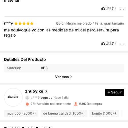
material
Útil
(1)
i***y
Color: Negro mejorado / Talla: gran tamaño
me
equivoque
yo
con
las
medidas
de
mi
cel
pero
servira
para
regalo
Útil
(1)
Detalles Del Producto
312 Seguidores
4,87
Material:
ABS
312 Seguidores
4,87
Ver más
312 Seguidores
4,87
zhuoyike
Seguir
b***9
seguido
Hace 1 día
312 Seguidores
4,87
27K Vendido recientemente
5.9K Recompra
muy cool (2000+)
de buena calidad (1000+)
bonito (1000+)
co
312 Seguidores
4,87
312 Seguidores