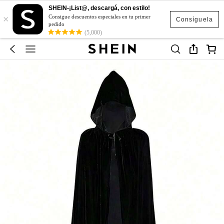
SHEIN-¡List@, descargá, con estilo!
×
Consigue descuentos especiales en tu primer
Consíguela
pedido
(5,000)