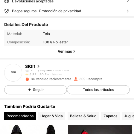
Devoluciones aceptadas
Pagos seguros · Protección de privacidad
Detalles Del Producto
90 Seguidores
4,83
Material:
Tela
Composición:
100% Poliéster
90 Seguidores
4,83
Ver más
90 Seguidores
4,83
SIQI1
z***j
seguido
Hace 1 día
90 Seguidores
4,83
8K Vendido recientemente
309 Recompra
90 Seguidores
4,83
Seguir
Todos los artículos
90 Seguidores
4,83
También Podría Gustarte
Recomendados
Hogar & Vida
Belleza & Salud
Zapatos
Jugue
90 Seguidores
4,83
90 Seguidores
4,83