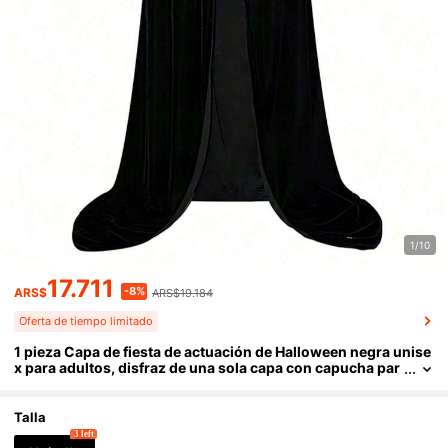
1/10
17.711
-8%
ARS$
ARS$19.184
Oferta de tiempo limitado
1 pieza Capa de fiesta de actuación de Halloween negra unise
x para adultos, disfraz de una sola capa con capucha par
a bruja, demonio, vampiro, elfo, adecuado para varios ac
cesorios de disfraz de actuación de fiesta de vacaciones, cap
a de terciopelo dorado
Talla
3 left