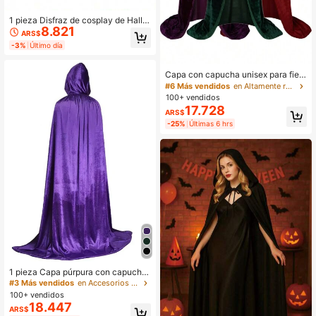
1 pieza Disfraz de cosplay de Hallo
8.821
ween Capa con capucha de Segad
ARS$
or de la Muerte, túnica negra de terr
-3%
Último día
or, Navidad
Capa con capucha unisex para fiest
as y actuaciones, de tela de terciop
#6 Más vendidos
en Altamente recomprado Accesorios de vestir
elo, adecuada para todo tipo de fies
100+ vendidos
tas, disfraces navideños y de Hallo
17.728
ARS$
ween
-25%
Últimas 6 hrs
1 pieza Capa púrpura con capucha
para adultos unisex para fiesta de H
#3 Más vendidos
en Accesorios de vestuario
alloween, apta para disfraz de bail
100+ vendidos
e, disfraz de vampiro, hecha de terc
18.447
ARS$
iopelo, longitud total 1.7m Capa púr