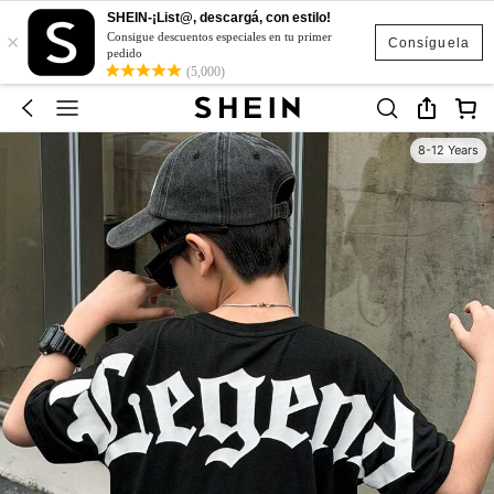
SHEIN-¡List@, descargá, con estilo!
×
Consigue descuentos especiales en tu primer
Consíguela
pedido
(5,000)
8-12 Years