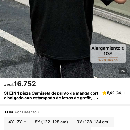
1/6
16.752
ARS$
SHEIN 1 pieza Camiseta de punto de manga cort
5,00
(
30
)
a holgada con estampado de letras de grafit
i casual para niños preadolescentes, patrón
versátil, adecuada para ir a la escuela, uso diari
o casual, vacaciones, viajes, deportes, y apta pa
Talla
Por Defecto
ra primavera, verano, otoño e invierno.
4Y
-
7Y
8Y
(122-128 cm)
9Y
(128-134 cm)