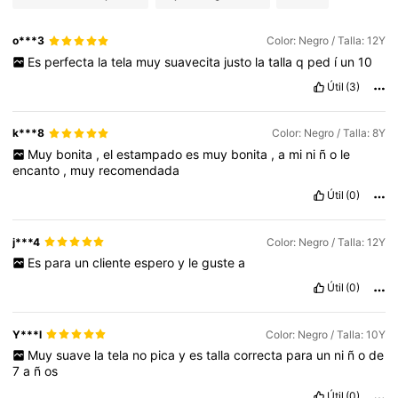
o***3
Color: Negro / Talla: 12Y
Es
perfecta
la
tela
muy
suavecita
justo
la
talla
q
ped
í
un
10
Útil
(3)
k***8
Color: Negro / Talla: 8Y
Muy
bonita
,
el
estampado
es
muy
bonita
,
a
mi
ni
ñ
o
le
encanto
,
muy
recomendada
Útil
(0)
j***4
Color: Negro / Talla: 12Y
Es
para
un
cliente
espero
y
le
guste
a
Útil
(0)
Y***l
Color: Negro / Talla: 10Y
Muy
suave
la
tela
no
pica
y
es
talla
correcta
para
un
ni
ñ
o
de
7
a
ñ
os
Útil
(0)