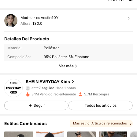
Modelar es vestir:
10Y
Altura:
130.0
Detalles Del Producto
427K Seguidores
4,95
Material:
Poliéster
Composición:
95% Poliéster, 5% Elastano
427K Seguidores
4,95
Ver más
427K Seguidores
4,95
SHEIN EVRYDAY Kids
a***7
seguido
Hace 1 horas
427K Seguidores
4,95
3.1M Vendido recientemente
5.7M Recompra
427K Seguidores
4,95
Seguir
Todos los artículos
427K Seguidores
4,95
Estilos Combinados
Más estilo
, Artículos relacionados
427K Seguidores
4,95