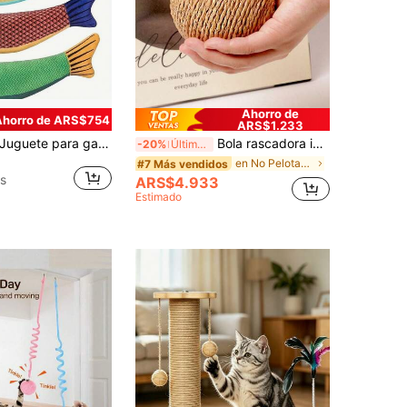
Ahorro de
Ahorro de ARS$754
ARS$1.233
guete para gatos con diseño de pez realista, juguete para mascotas que produce sonido, suave y duradero, juguete interactivo de patada para gatos de interior, suministros para gatos
Bola rascadora interactiva de sisal, duradera y resistente a los arañazos, ayuda a limpiar los dientes de los gatos. Adecuada para que los gatos de todas las edades la persigan, muerdan y rasquen, liberando energía.
-20%
Últimas 12 hrs
en No Pelotas de juguete para gatos
#7 Más vendidos
s
ARS$4.933
Estimado