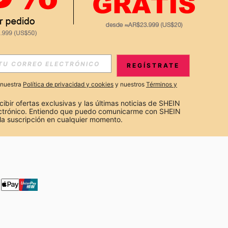
APP
S EXCLUSIVAS, PROMOCIONES Y NOTICIAS DE SHEIN
REGÍSTRATE
Suscribir
a nuestra
Política de privacidad y cookies
y nuestros
Términos y
Suscribirte
cibir ofertas exclusivas y las últimas noticias de SHEIN 
ectrónico. Entiendo que puedo comunicarme con SHEIN 
la suscripción en cualquier momento.
Suscribir