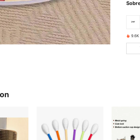
Sobre
9.6K
ron