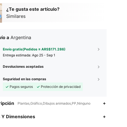
¿Te gusta este artículo?
Similares
ío a
Argentina
Envío gratis(Pedidos ≥ ARS$171.286)
Entrega estimada:
Ago 25 - Sep 1
Devoluciones aceptadas
Seguridad en las compras
Pagos seguros
Protección de privacidad
ipción
Plantas,Gráfico,Dibujos animados,PP,Ninguno
s Y Dimensiones
4,81
253
541