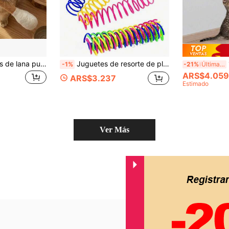
Juguete para gatos de lana pura tipo bastoncillo de algodón gigante y extragrande, juguete para mascotas para aliviar el aburrimiento de los gatitos
Juguetes de resorte de plástico de colores para gatos - Resortes espirales flexibles, adecuados para gatitos y gatos adultos, fomentan el juego activo y el ejercicio, disponibles en varios colores brillantes, juguetes para gatos
1 pi
-1%
-21%
Últimas 12 hrs
ARS$4.059
ARS$3.237
Estimado
Ver Más