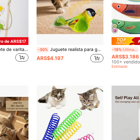
ro de ARS$17
1/2/3 piezas Juguete de varita para gatos con sonido, lindo y multicolor, juguete compañero para gatos que consume energía, hilo tejido con cascabel
Juguete realista para gato con sonido de maullido, varita de juguete de pájaro de plumas artificiales hecha a mano con silbato incorporado y generador de sonido táctil, pájaro de peluche interactivo con detección inteligente sin batería, diseño duradero resistente a mordeduras para estimular los instintos de caza, juguete de pájaro colgante para juego en solitario y diversión de caza, adecuado para todas las razas, juguete interactivo para mascotas para atraer la actividad de la mascota, sin batería
Ju
-30%
-19%
Últimas 12 hrs
ARS$3.186
ARS$4.197
100+ vendido
Estimado