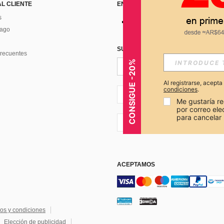
AL CLIENTE
ENCUÉNTRANOS EN
s
Pago
SUSCRÍBETE PARA RECIBIR OFERTA
recuentes
CONSIGUE -20%
Al registrarse, acept
condiciones
.
AR + 54
Me gustaría re
por correo el
para cancelar 
AR + 54
ACEPTAMOS
os y condiciones
Elección de publicidad