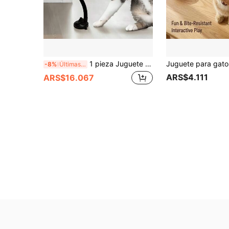
1 pieza Juguete de saco de boxeo con ventosa para gatos con guantes, almohadilla de boxeo duradera apta para instalación en pared y refrigerador, juego de boxeo de auto-juego, material duradero, estilo de juguete interactivo para gatos, diseño de patrón de saco de boxeo, juego de boxeo de auto-juego, apto para ejercicio y alivio del aburrimiento diario de gatos y gatitos de interior
-8%
Últimas 12 hrs
ARS$4.111
ARS$16.067