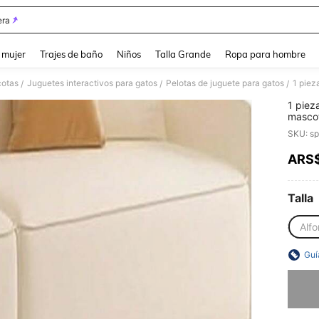
ra
and down arrow keys to navigate search Búsqueda reciente and Busca y Encuentr
 mujer
Trajes de baño
Niños
Talla Grande
Ropa para hombre
cotas
Juguetes interactivos para gatos
Pelotas de juguete para gatos
/
/
/
1 piez
mascot
gatos,
SKU: s
con se
alfomb
ARS
PR
Talla
Alfo
Guí
Lo sent