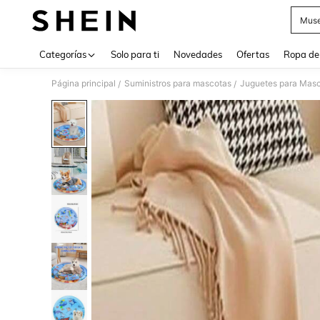
Muse
Use up 
Categorías
Solo para ti
Novedades
Ofertas
Ropa de
Página principal
Suministros para mascotas
Juguetes para Mas
/
/