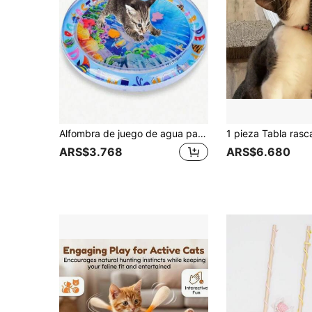
Alfombra de juego de agua para gatos antideslizante y gruesa, almohadilla de enfriamiento de agua para interiores, juguete interactivo para gatos, permite que los gatos jueguen de forma independiente
ARS$3.768
ARS$6.680