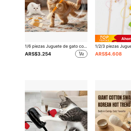
Ahor
1/6 piezas Juguete de gato con forma de bastoncillo de algodón, Juguete para gatos, Varita de juguete para gatos extra grande, 6 colores, Adecuado para gatos y perros, Entrenamiento al aire libre, Alivio del aburrimiento en interiores, Cuerda de dentición duradera, Varita de juguete para gatos, Limpieza de dientes, Auto-entretenimiento, Juguete para gatos, Adecuado para diversas edades de gatos
ARS$3.254
ARS$4.608