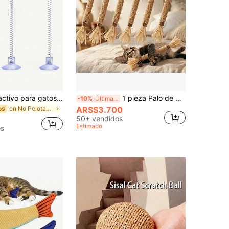
Juguete interactivo para gatos con bola de peluche, muelle metálico y base con ventosa - Colores brillantes, sin pilas requeridas, diseño resistente, adecuado para todas las razas, estimula los instintos de caza y la emoción lúdica, juguetes de simulación de caza, juguetes enérgicos para gatos, juguetes de bola de peluche, juguetes para gatos de interior
1 pieza Palo de Gato Tejido Natural - Juguete de Dentición para Gatos, Juguete de Limpieza Dental Duradero para Gatos de Interior, Juguete Interactivo, Sin Batería Requerida, Ayuda a Mantener la Salud Dental | Material Tejido Natural | Palo Duradero, Juguete Interactivo
-10%
Últimas 12 hrs
en No Pelotas de juguete para gatos
ARS$3.700
os
50+ vendidos
Estimado
os