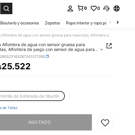
0
0
a. Press Enter to select.
Bisutería y accesorios
Zapatos
Ropa interior y ropa para dormir
Ho
1 pieza Alfombra de agua con sensor gruesa para mascotas, Alfombra de juego con sensor de agua para gatos, Alfombra de enfriamiento para gatos, Alfombra con sensor de agua para gatos/perros, Cómoda alfombra de agua inflable para acostarse y jugar
a Alfombra de agua con sensor gruesa para
as, Alfombra de juego con sensor de agua para
 Alfombra de enfriamiento para gatos, Alfombra
p260523163287241371265
nsor de agua para gatos/perros, Cómoda
ra de agua inflable para acostarse y jugar
25.522
$
ICE AND AVAILABILITY
mbrilla de bofetada de tiburón
a de Tallas
imos, este producto está agotado.
AGOTADO