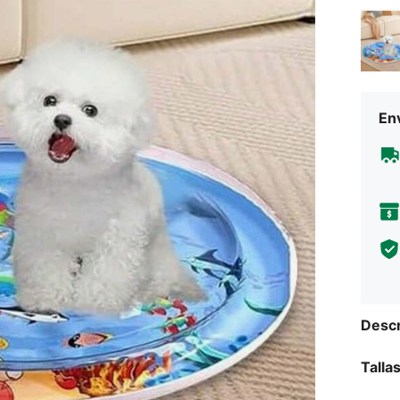
Env
Descr
Talla