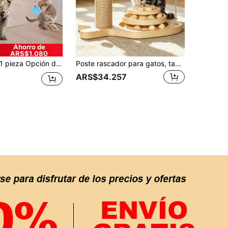
Ahorro de
ARS$1.080
eza Opción de tres colores disponible. Juguete guardián de gato perezoso sin necesidad de supervisión. Juguete de bola de peluche con resorte colgante para gatos. Con cascabeles para atraer la atención. Ideal para gatitos o gatos adultos para relajarse. Artículos esenciales para la crianza de gatos de interior en la familia.
Poste rascador para gatos, tablero rascador de juguete para gatos de interior, poste rascador alto para gatos con bola colgante, juguete interactivo adecuado para gatitos y gatos adultos
ARS$34.257