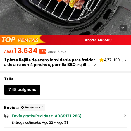
1/7
Ahorra ARS$69
13.634
-1%
ARS$
ARS$13.703
1 pieza Rejilla de acero inoxidable para freidor
4,77
(
100+
)
a de aire con 4 pinchos, parrilla BBQ, rejill
a para asar, molde para hornear, accesori
os aptos para freidoras de aire, utensilios de c
ocina
Talla
7,48 pulgadas
Envío a
Argentina
Envío gratis(Pedidos ≥ ARS$171.286)
Entrega estimada:
Ago 22 - Ago 31