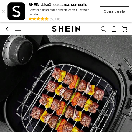
SHEIN-¡List@, descargá, con estilo!
×
Consigue descuentos especiales en tu primer
Consíguela
pedido
(5,000)