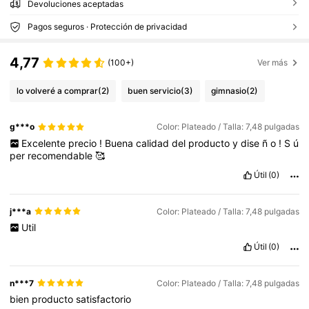
Devoluciones aceptadas
Pagos seguros · Protección de privacidad
4,77
(100+)
Ver más
lo volveré a comprar
(2)
buen servicio
(3)
gimnasio
(2)
g***o
Color: Plateado / Talla: 7,48 pulgadas
Excelente
precio
!
Buena
calidad
del
producto
y
dise
ñ
o
!
S
ú
per
recomendable
🥰
Útil
(0)
j***a
Color: Plateado / Talla: 7,48 pulgadas
Util
Útil
(0)
n***7
Color: Plateado / Talla: 7,48 pulgadas
bien
producto
satisfactorio