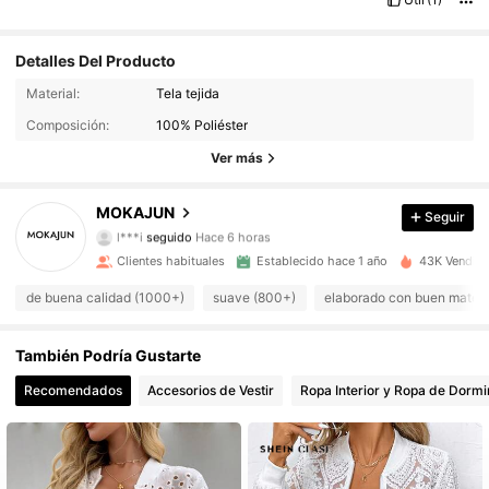
Detalles Del Producto
Material:
Tela tejida
9.1K Seguidores
4,86
Composición:
100% Poliéster
9.1K Seguidores
4,86
Ver más
9.1K Seguidores
4,86
MOKAJUN
Seguir
l***i
seguido
Hace 6 horas
9.1K Seguidores
4,86
Clientes habituales
Establecido hace 1 año
43K Vendido
de buena calidad (1000+)
suave (800+)
elaborado con buen materi
9.1K Seguidores
4,86
También Podría Gustarte
9.1K Seguidores
4,86
Recomendados
Accesorios de Vestir
Ropa Interior y Ropa de Dormi
9.1K Seguidores
4,86
9.1K Seguidores
4,86