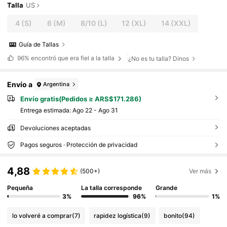
Talla
US
4
(S)
6
(M)
8/10
(L)
12
(XL)
14
(XXL)
Guía de Tallas
96%
encontró que era fiel a la talla
¿No es tu talla? Dinos
Envío a
Argentina
Envío gratis(Pedidos ≥ ARS$171.286)
Entrega estimada:
Ago 22 - Ago 31
Devoluciones aceptadas
Pagos seguros · Protección de privacidad
4,88
(500+)
Ver más
Pequeña
La talla corresponde
Grande
3%
96%
1%
lo volveré a comprar
(7)
rapidez logística
(9)
bonito
(94)