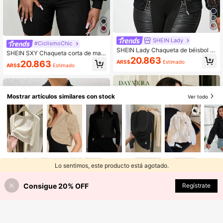
SHEIN Lady
#CiclismoChic
SHEIN Lady Chaqueta de béisbol d
SHEIN SXY Chaqueta corta de mall
e encaje negro delgado para mujer
20.863
a con contraste y mangas transpare
20.863
ARS$
Estimado
en otoño/invierno
ARS$
Estimado
ntes para otoño/invierno
Mostrar artículos similares con stock
Ver todo
Lo sentimos, este producto está agotado.
Consigue 20% OFF
AGOTADO
Regístrate
5