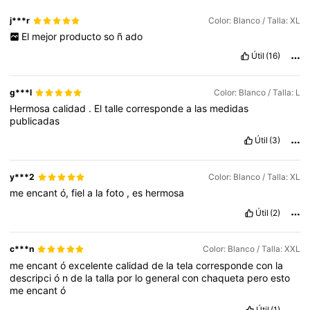
j***r
Color: Blanco / Talla: XL
El
mejor
producto
so
ñ
ado
Útil
(16)
g***l
Color: Blanco / Talla: L
Hermosa
calidad
.
El
talle
corresponde
a
las
medidas
publicadas
Útil
(3)
y***2
Color: Blanco / Talla: XL
me
encant
ó,
fiel
a
la
foto
,
es
hermosa
Útil
(2)
c***n
Color: Blanco / Talla: XXL
me
encant
ó
excelente
calidad
de
la
tela
corresponde
con
la
descripci
ó
n
de
la
talla
por
lo
general
con
chaqueta
pero
esto
me
encant
ó
Útil
(1)