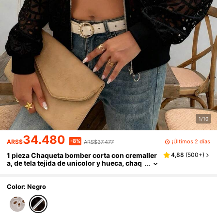
1/10
34.480
-8%
¡Últimos 2 días
ARS$
ARS$37.477
1 pieza Chaqueta bomber corta con cremaller
4,88
(
500+
)
a, de tela tejida de unicolor y hueca, chaq
ueta de béisbol casual para mujer para sa
lidas de verano, negra de primavera
Color: Negro