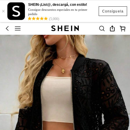
SHEIN-¡List@, descargá, con estilo!
×
Consigue descuentos especiales en tu primer
Consíguela
pedido
(5,000)