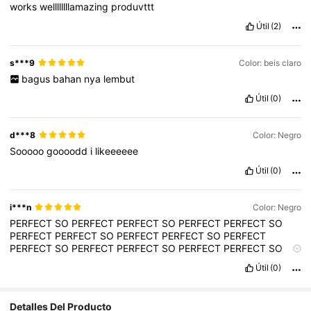
works
wellllllllamazing
produvttt
Útil
(2)
s***9
Color: beis claro
bagus
bahan
nya
lembut
Útil
(0)
d***8
Color: Negro
Sooooo
goooodd
i
likeeeeee
Útil
(0)
i***n
Color: Negro
PERFECT
SO
PERFECT
PERFECT
SO
PERFECT
PERFECT
SO
PERFECT
PERFECT
SO
PERFECT
PERFECT
SO
PERFECT
PERFECT
SO
PERFECT
PERFECT
SO
PERFECT
PERFECT
SO
PERFECT
PERFECT
SO
PERFECT
PERFECT
SO
PERFECT
Útil
(0)
Detalles Del Producto