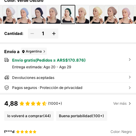
e, accesorio de abaya para vestir
Color: Verde Oscuro
Cantidad:
Envío a
Argentina
Envío gratis(Pedidos ≥ ARS$170.876)
Entrega estimada:
Ago 20 - Ago 29
Devoluciones aceptadas
Pagos seguros · Protección de privacidad
4,88
(1000+)
Ver más
lo volveré a comprar
(44)
Buena portabilidad
(100+)
f***d
Color: Negro