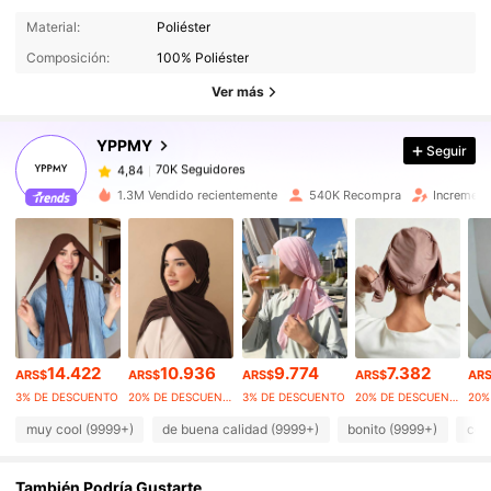
Material:
Poliéster
70K Seguidores
4,84
Composición:
100% Poliéster
70K Seguidores
4,84
Ver más
70K Seguidores
4,84
70K Seguidores
4,84
YPPMY
Seguir
70K Seguidores
4,84
1.3M Vendido recientemente
540K Recompra
Increment
70K Seguidores
4,84
70K Seguidores
4,84
70K Seguidores
4,84
70K Seguidores
4,84
70K Seguidores
4,84
14.422
10.936
9.774
7.382
70K Seguidores
4,84
ARS$
ARS$
ARS$
ARS$
AR
3% DE DESCUENTO
20% DE DESCUENTO
3% DE DESCUENTO
20% DE DESCUENTO
muy cool (9999+)
de buena calidad (9999+)
bonito (9999+)
com
También Podría Gustarte