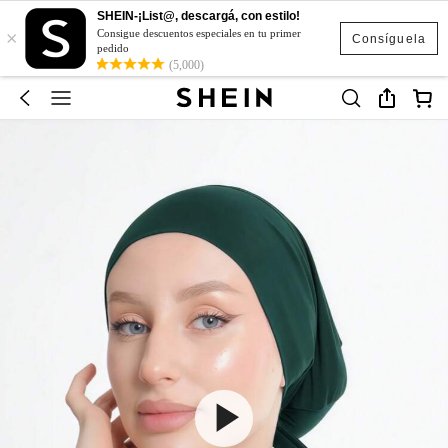
SHEIN-¡List@, descargá, con estilo!
×
Consigue descuentos especiales en tu primer
Consíguela
pedido
(5,000)