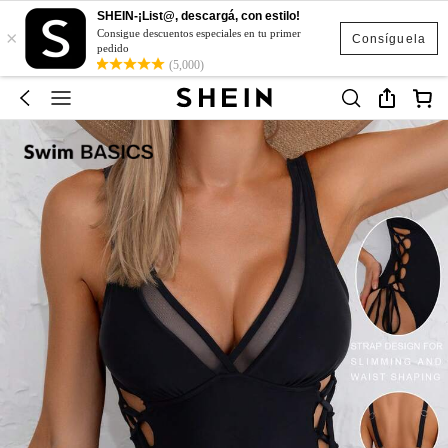
SHEIN-¡List@, descargá, con estilo!
×
Consigue descuentos especiales en tu primer
Consíguela
pedido
(5,000)