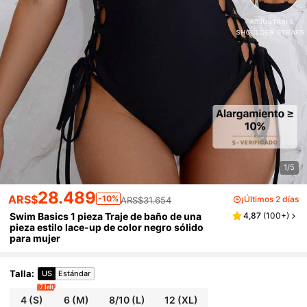
1/5
28.489
ARS$
-10%
¡Últimos 2 días
ARS$31.654
Swim Basics 1 pieza Traje de baño de una
4,87
(
100+
)
pieza estilo lace-up de color negro sólido
para mujer
Talla
:
US
Estándar
7 left
4
(S)
6
(M)
8/10
(L)
12
(XL)