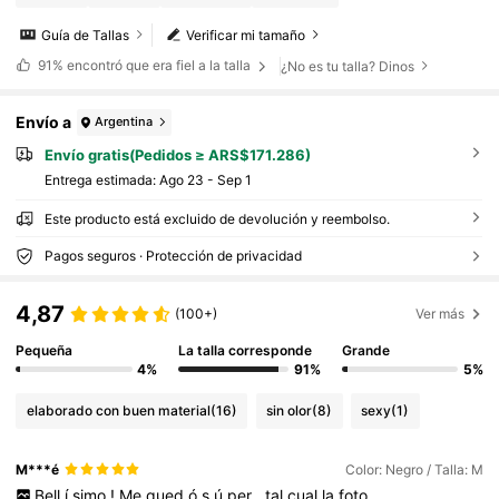
Guía de Tallas
Verificar mi tamaño
91%
encontró que era fiel a la talla
¿No es tu talla? Dinos
Envío a
Argentina
Envío gratis(Pedidos ≥ ARS$171.286)
Entrega estimada:
Ago 23 - Sep 1
Este producto está excluido de devolución y reembolso.
Pagos seguros · Protección de privacidad
4,87
(100+)
Ver más
Pequeña
La talla corresponde
Grande
4%
91%
5%
elaborado con buen material
(16)
sin olor
(8)
sexy
(1)
M***é
Color: Negro / Talla: M
Bell
í
simo
!
Me
qued
ó
s
ú
per
,
tal
cual
la
foto