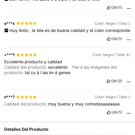
Útil
(1)
a***s
Color: Negro / Talla: L
muy
lindo
,
la
tela
es
de
buena
calidad
y
el
color
corresponde
Útil
(1)
+***1
Color: Negro / Talla: XL
Excelente
producto
y
calidad
Calidad del producto:
excelente
Fiel a las imágenes del
producto:
tal
cu
á
l
las
im
á
genes
Útil
(2)
n***7
Color: Negro / Talla: L
Calidad del producto:
muy
buena
y
muy
comodasaaaaaaa
Útil
(1)
Detalles Del Producto