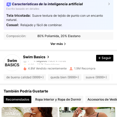
Características de la inteligencia artificial
Escrito basado en detalles
Tela tricotada:
Suave textura de tejido de punto con un encanto
natural.
Casual:
Relajado y fácil de combinar.
137K Seguidores
4,90
Composición:
80% Poliamida, 20% Elastano
137K Seguidores
4,90
Ver más
137K Seguidores
4,90
Swim Basics
Seguir
137K Seguidores
4,90
d***a
pagó
Hace 1 día
4.8M Vendido recientemente
1.9M Recompra
137K Seguidores
4,90
de buena calidad (9999+)
queda bien (9999+)
suave (9999+)
el
137K Seguidores
4,90
También Podría Gustarte
137K Seguidores
4,90
Recomendados
Ropa Interior y Ropa de Dormir
Accesorios de Vesti
137K Seguidores
4,90