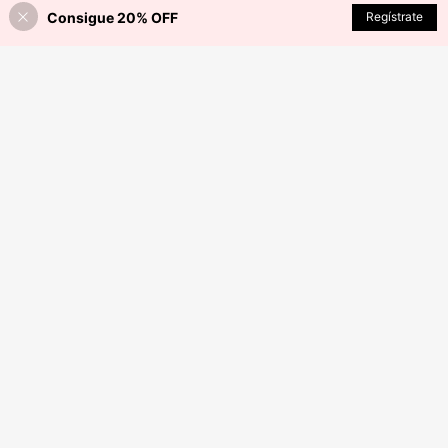
Consigue 20% OFF
Regístrate
¡10% DE DESCUENTO!
AÑADIR A LA BOLSA