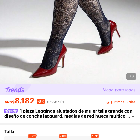
1/15
8.182
-8%
¡Últimos 3 días
ARS$
ARS$8.901
1 pieza Leggings ajustados de mujer talla grande con
diseño de concha jacquard, medias de red hueca multico
lor estilo Y2K, elásticas cómodas y sexys, adecuadas par
a uso diario en la oficina, fiesta de Halloween, ropa de casa, at
uendo versátil de estilo gótico
Talla
1 left
2 left
2 left