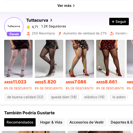
Ver más
1.2K Seguidores
4,71
1.2K Seguidores
4,71
Tuttacurva
Seguir
1.2K Seguidores
4,71
2***2
seguido
Hace 10 horas
250 Recompra
Aumento de ventasd de 27%
Incremento
1.2K Seguidores
4,71
1.2K Seguidores
4,71
1.2K Seguidores
4,71
1.2K Seguidores
4,71
1.2K Seguidores
4,71
11.023
5.820
7.086
8.661
1.2K Seguidores
4,71
ARS$
ARS$
ARS$
ARS$
AR
8% DE DESCUENTO
8% DE DESCUENTO
8% DE DESCUENTO
8% DE DESCUENTO
9% 
de buena calidad (32)
queda bien (18)
elástico (16)
lo adoro (13
También Podría Gustarte
Recomendados
Hogar & Vida
Accesorios de Vestir
Deportes & E