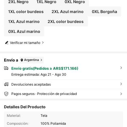
2XL Negro
1XL Negro
0XL Negro
1XL color burdeos
2XL Azul marino
0XL Borgoña
1XL Azul marino
2XL color burdeos
0XL Azul marino
Verificar mi tamaño
Envío a
Argentina
Envío gratis(Pedidos ≥ ARS$171.166)
Entrega estimada:
Ago 21 - Ago 30
Devoluciones aceptadas
Pagos seguros · Protección de privacidad
Detalles Del Producto
Material:
Tela
1.2K Seguidores
4,71
Composición:
100% Poliamida
1.2K Seguidores
4,71