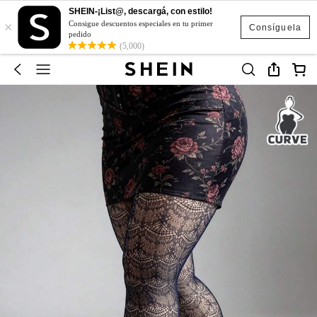
SHEIN-¡List@, descargá, con estilo!
×
Consigue descuentos especiales en tu primer
Consíguela
pedido
(5,000)