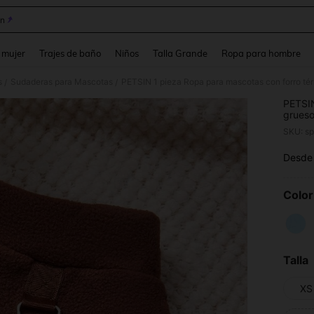
in
and down arrow keys to navigate search Búsqueda reciente and Busca y Encuentr
 mujer
Trajes de baño
Niños
Talla Grande
Ropa para hombre
s
Sudaderas para Mascotas
/
/
PETSIN
grueso,
antipil
SKU: s
de uni
adecua
Desde
PR
diario
acceso
acoged
peque
Color
Talla
XS