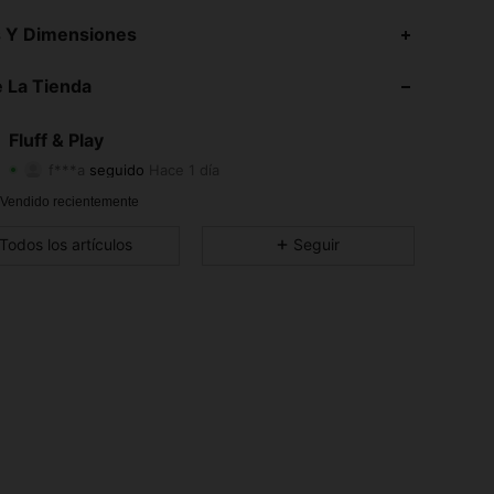
4,58
315
67
s Y Dimensiones
4,58
315
67
 La Tienda
4,58
315
67
Fluff & Play
f***a
seguido
Hace 1 día
4,58
315
67
Calificación
Artículos
Seguidores
 Vendido recientemente
4,58
315
67
Todos los artículos
Seguir
4,58
315
67
4,58
315
67
4,58
315
67
4,58
315
67
4,58
315
67