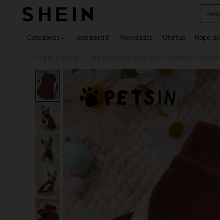
Pets
Use up 
Categorías
Solo para ti
Novedades
Ofertas
Ropa de
Página principal
Suministros para mascotas
Ropa para Mascota
/
/