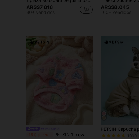
1 pieza Sudadera pequeña para mascotas, ropa de invierno de felpa cálida para gatos, caniche, osos de peluche, atuendo de otoño/invierno para perros y cachorros pequeños, anti-desprendimiento para gatos Munchkin y Ragdoll
ARS$7.018
ARS$8.045
80+ vendidos
100+ vendidos
PETSIN
PETSIN 1 pieza Franela con estampado floral rosa, cálida para mascotas
-15%
¡Últimos 2 días
(1000+