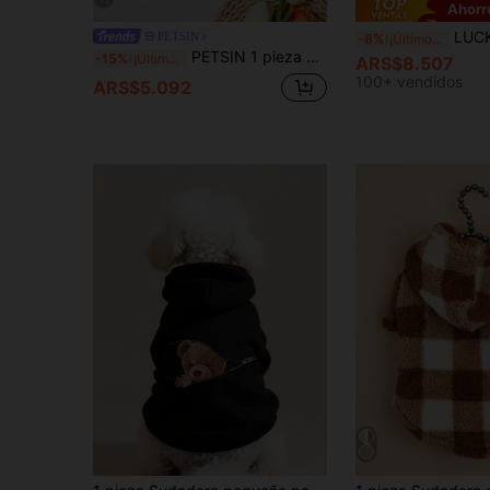
15
Ahorr
LUCKIE LABO 1 pieza Sudadera con capucha bá
PETSIN
-8%
¡Últimos 2 días
PETSIN 1 pieza Sudadera redonda de franela gris con estampado de corazón y estrella para mascotas (perros/gatos) universal y cálida
-15%
¡Últimos 2 días
ARS$8.507
100+ vendidos
ARS$5.092