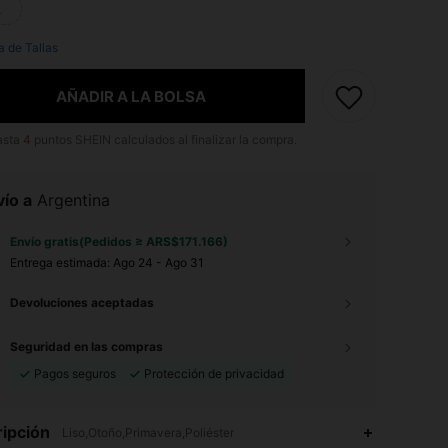
L
a de Tallas
AÑADIR A LA BOLSA
asta
4
puntos SHEIN calculados al finalizar la compra.
ío a
Argentina
Envío gratis(Pedidos ≥ ARS$171.166)
Entrega estimada:
Ago 24 - Ago 31
Devoluciones aceptadas
Seguridad en las compras
Pagos seguros
Protección de privacidad
ipción
Liso,Otoño,Primavera,Poliéster