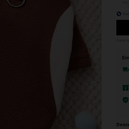
XX
Guí
Gana h
Env
Descr