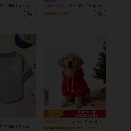
ETSIN 1 pieza Sudadera suave con cuello redondo para mascotas con estampado de leopardo en caqui, cálida y cómoda, para otoño/invierno
PETSIN 1 Ropa de mascota de franela blanca con nubes, ropa de mascota de franela azul gruesa y cálida
-15%
¡Últimos 2 días
ARS$5.092
6
Ahorro de
ARS$2.088
1 pieza Sudadera con capucha para mascotas de estilo coreano de manga raglán rojo sólido, diseño versátil y sencillo, cálida y cómoda para todo uso, adecuada para uso en interiores y exteriores para gatos y perros
N
-25%
Último día
ETSIN 1 Pieza de ropa para mascotas de estilo deportivo gris con estampado de letra, gruesa y cálida para primavera y otoño
en Sudaderas y sudaderas con capucha para mascotas
#2 Más vendidos