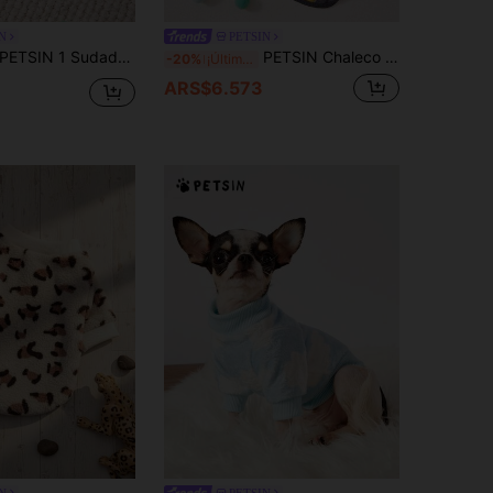
N
PETSIN
ETSIN 1 Sudadera de franela con estampado de oso de peluche silencioso, gruesa y cálida para mascotas en otoño e invierno, azul, blanco y rojo
PETSIN Chaleco y sudadera con capucha de terciopelo suave y cálido para mascotas para otoño/invierno - Suéter con hebilla de tracción para perros, gatos y animales pequeños, para usar dentro y fuera
-20%
¡Últimos 2 días
ARS$6.573
N
PETSIN