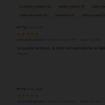
lo volveré a comprar (2)
rapidez logística (3)
talla com
outfits de invierno (2)
senderismo (1)
outfits a juego (2)
k***2
6 Feb,2026
Adecuado general: La talla corresponde, Color: Naranja, Talla: XS
Adecuado general:
La talla corresponde
Color:
Naranja
Le queda hermoso, la talla corresponde ha la ta
Traducir
k***2
6 Feb,2026
Adecuado general: La talla corresponde, Color: Morado, Talla: XS
Adecuado general:
La talla corresponde
Color:
Morado