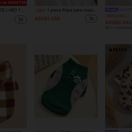
o de ARS$736
sica cálida de serie de dopamina de poliéster marrón para gatos y perros de interior y exterior
1 pieza Ropa para mascotas Abrigo con capucha cálido de otoño/invierno para perros/gatos, sudadera cómoda y suave de unicolor con gorro para perros pequeños/medianos
PETSI
-36%
P
-15%
¡Últimos 2 días
ARS$7.558
ARS$5.092
80+ vendidos
PETSI