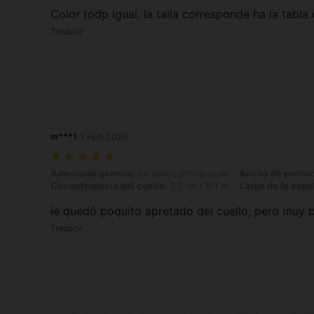
Color todp igual, la talla corresponde ha la tabl
Traducir
m***1
1 Feb,2026
Adecuado general: La talla corresponde, Ancho de pecho: 28 cm / 11.0 
Adecuado general:
La talla corresponde
Ancho de pecho
Circunferencia del cuello:
23 cm / 9.1 in
Largo de la espa
le quedó poquito apretado del cuello, pero muy 
Traducir