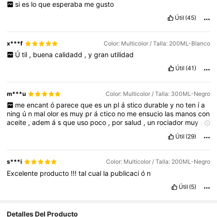
si
es
lo
que
esperaba
me
gusto
Útil
(45)
x***f
Color: Multicolor / Talla: 200ML-Blanco
Ú
til
,
buena
calidadd
,
y
gran
utilidad
Útil
(41)
m***u
Color: Multicolor / Talla: 300ML-Negro
me
encant
ó
parece
que
es
un
pl
á
stico
durable
y
no
ten
í
a
ning
ú
n
mal
olor
es
muy
pr
á
ctico
no
me
ensucio
las
manos
con
aceite
,
adem
á
s
que
uso
poco
,
por
salud
,
un
rociador
muy
pr
á
ctico
Útil
(29)
s***i
Color: Multicolor / Talla: 200ML-Negro
Excelente
producto
!!!
tal
cual
la
publicaci
ó
n
Útil
(5)
Detalles Del Producto
6.5K Seguidores
4,84