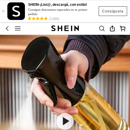
SHEIN-¡List@, descargá, con estilo!
×
Consigue descuentos especiales en tu primer
Consíguela
pedido
(5,000)