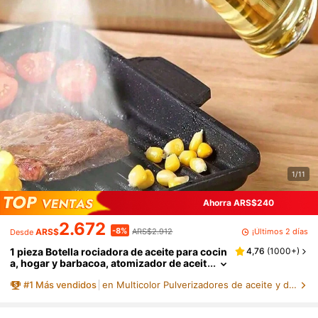
1/11
Ahorra ARS$240
2.672
-8%
¡Últimos 2 días
ARS$
ARS$2.912
Desde
1 pieza Botella rociadora de aceite para cocin
4,76
(
1000+
)
a, hogar y barbacoa, atomizador de aceit
e de oliva y aceite de cocina, dispensado
#
1
Más vendidos
en Multicolor Pulverizadores de aceite y depósitos
r de aceite para reducción de grasa, botella r
ociadora recargable para barbacoa al aire lib
re, cocina y freidora de aire