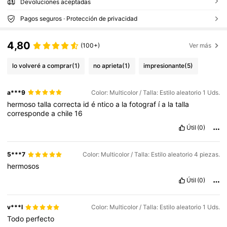
Devoluciones aceptadas
Pagos seguros · Protección de privacidad
4,80
(100+)
Ver más
lo volveré a comprar
(1)
no aprieta
(1)
impresionante
(5)
a***9
Color: Multicolor / Talla: Estilo aleatorio 1 Uds.
hermoso
talla
correcta
id
é
ntico
a
la
fotograf
í
a
la
talla
corresponde
a
chile
16
Útil
(0)
5***7
Color: Multicolor / Talla: Estilo aleatorio 4 piezas.
hermosos
Útil
(0)
v***l
Color: Multicolor / Talla: Estilo aleatorio 1 Uds.
Todo
perfecto