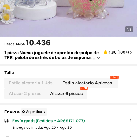
1/8
10.436
ARS$
Desde
1 pieza Nuevo juguete de apretón de pulpo de
4,80
(
100+
)
TPR, pelota de estrés de bolas de espuma,
lindo juguete de ansiedad con forma de a
nimal [Referencia las dos últimas imágenes d
el almacén]
Talla
1 left
Estilo aleatorio 1 Uds.
Estilo aleatorio 4 piezas.
5 left
Al azar 2 piezas
Al azar 6 piezas
Envío a
Argentina
Envío gratis(Pedidos ≥ ARS$171.077)
Entrega estimada:
Ago 20 - Ago 29