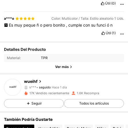
Útil
(0)
a***o
Color: Multicolor / Talla: Estilo aleatorio 1 Uds.
Es
muy
peque
ñ
o
pero
bonito
,
cumple
con
su
funci
ó
n
Útil
(1)
407 Seguidores
4,86
Detalles Del Producto
Material:
TPR
407 Seguidores
4,86
Ver más
407 Seguidores
4,86
wueihf
k***•
seguido
Hace 1 día
407 Seguidores
4,86
17K Vendido recientemente
1.6K Recompra
407 Seguidores
4,86
Seguir
Todos los artículos
407 Seguidores
4,86
También Podría Gustarte