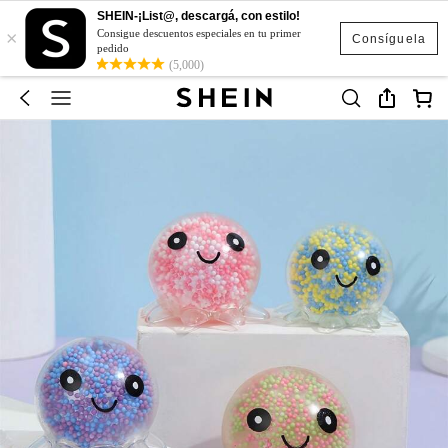
SHEIN-¡List@, descargá, con estilo!
×
Consigue descuentos especiales en tu primer
Consíguela
pedido
(5,000)