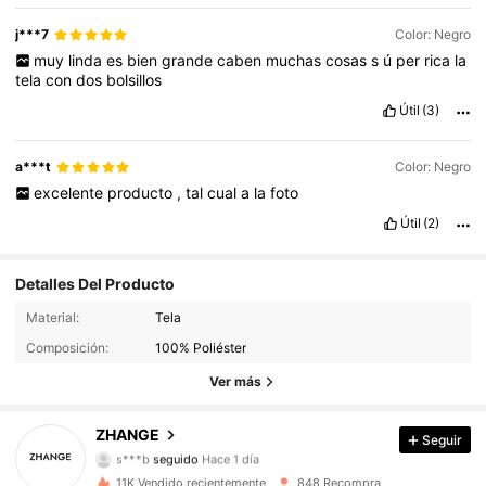
j***7
Color: Negro
muy
linda
es
bien
grande
caben
muchas
cosas
s
ú
per
rica
la
tela
con
dos
bolsillos
Útil
(3)
a***t
Color: Negro
excelente
producto
,
tal
cual
a
la
foto
Útil
(2)
Detalles Del Producto
100 Seguidores
4,90
Material:
Tela
Composición:
100% Poliéster
100 Seguidores
4,90
Ver más
100 Seguidores
4,90
ZHANGE
Seguir
s***b
seguido
Hace 1 día
100 Seguidores
4,90
11K Vendido recientemente
848 Recompra