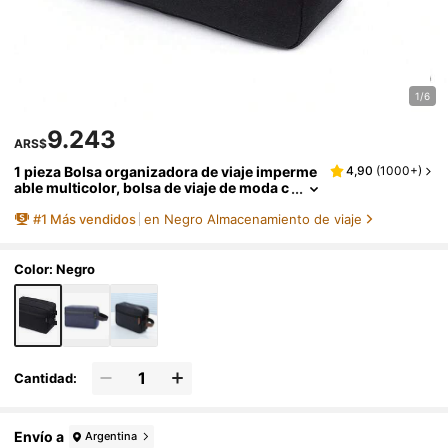
1/6
9.243
ARS$
1 pieza Bolsa organizadora de viaje imperme
4,90
(
1000+
)
able multicolor, bolsa de viaje de moda c
on cremallera portátil, bolsa de afeitar p
#
1
Más vendidos
en Negro Almacenamiento de viaje
ara hombres
Color: Negro
Cantidad:
Envío a
Argentina