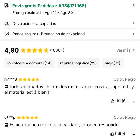
Envío gratis(Pedidos ≥ ARS$171.166)
Entrega estimada:
Ago 21 - Ago 30
Devoluciones aceptadas
Pagos seguros · Protección de privacidad
4,90
(1000+)
Ver más
lo volveré a comprar
(14)
rapidez logística
(22)
viaje
(71)
m***3
Color: Negro
lindos
acabados
,
le
puedes
meter
varias
cosas
,
super
ú
til
y
el
material
est
á
bien
!
Útil
(6)
s***p
Color: Negro
Es
un
producto
de
buena
calidad
,
color
corresponde
Útil
(4)