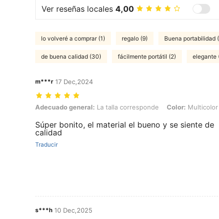
Ver reseñas locales
4,00
lo volveré a comprar (1)
regalo (9)
Buena portabilidad 
de buena calidad (30)
fácilmente portátil (2)
elegante 
m***r
17 Dec,2024
Adecuado general: La talla corresponde, Color: Multicolor, Tipo de E
Adecuado general:
La talla corresponde
Color:
Multicolor
Súper bonito, el material el bueno y se siente de
calidad
Traducir
s***h
10 Dec,2025