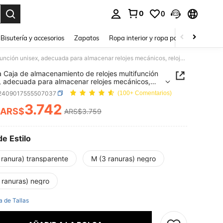
0
0
a. Press Enter to select.
Bisutería y accesorios
Zapatos
Ropa interior y ropa para dormir
Ho
1 pieza Caja de almacenamiento de relojes multifunción unisex, adecuada para almacenar relojes mecánicos, relojes de cuarzo y relojes para niños.
a Caja de almacenamiento de relojes multifunción
, adecuada para almacenar relojes mecánicos,
s de cuarzo y relojes para niños.
j2409017555507037
(100+ Comentarios)
3.742
ARS$
ARS$3.759
ICE AND AVAILABILITY
de Estilo
 ranura) transparente
M (3 ranuras) negro
 ranuras) negro
a de Tallas