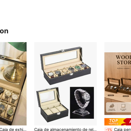
ron
KYPHIREL 1 pieza Caja de exhibición de relojes, Estuche de almacenamiento de relojes, Caja de exhibición de joyería de gran capacidad, Soporte de reloj mecánico con cerradura, Organizador de hogar de alta gama
Caja de almacenamiento de relojes de gran capacidad con 1/3/6 ranuras, caja de exhibición para relojes, pulseras y brazaletes, caja de almacenamiento/regalo de cuero PU, regalo festivo.
Caja personalizada para relojes, estante de almacenamiento de relojes con tapa de cristal grabada personalmente, elegante soporte de exhibición
-1%