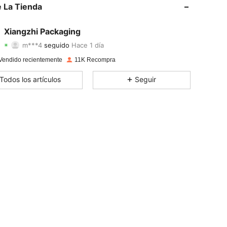
 La Tienda
4,90
63
4.4K
Xiangzhi Packaging
m***4
seguido
Hace 1 día
4,90
63
4.4K
Calificación
Artículos
Seguidores
Vendido recientemente
11K Recompra
4,90
63
4.4K
Todos los artículos
Seguir
4,90
63
4.4K
4,90
63
4.4K
4,90
63
4.4K
4,90
63
4.4K
4,90
63
4.4K