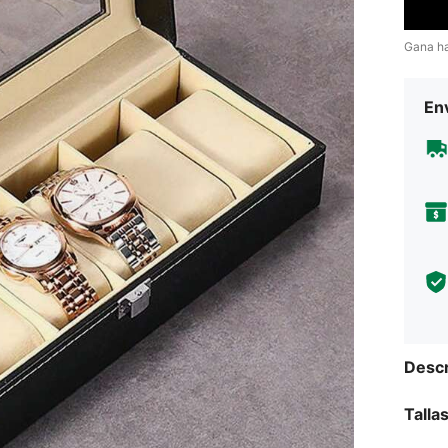
Gana h
Env
Descr
Talla