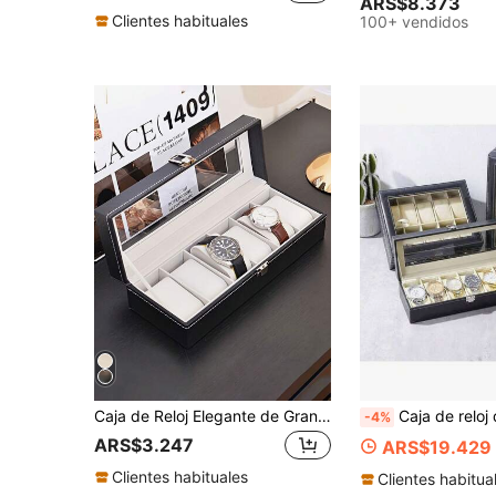
ARS$8.373
Clientes habituales
100+ vendidos
Caja de Reloj Elegante de Gran Capacidad con Rejilla de 6/3, Solución de Almacenamiento de Joyas, Regalo Perfecto para Mujeres, Caja Organizadora de Relojes, Solución de Almacenamiento de Joyas, Adecuada para Regreso a la Escuela, Navidad, Acción de Gracias, Año Nuevo y Día de San Valentín.
Caja de reloj de piel de PU de lujo - Organizador de 2/3/6/10/12 ranuras - Resistente a los arañazos, alm
-4%
ARS$3.247
ARS$19.429
Clientes habituales
Clientes habitua