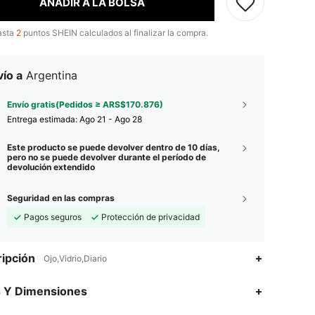
AÑADIR A LA BOLSA
asta
2
puntos SHEIN calculados al finalizar la compra.
ío a
Argentina
Envío gratis(Pedidos ≥ ARS$170.876)
Entrega estimada:
Ago 21 - Ago 28
Este producto se puede devolver dentro de 10 días,
pero no se puede devolver durante el período de
devolución extendido
Seguridad en las compras
Pagos seguros
Protección de privacidad
ipción
Ojo,Vidrio,Diario
4,90
63
4.4K
s Y Dimensiones
4,90
63
4.4K