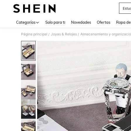
Estu
Use up 
Categorías
Solo para ti
Novedades
Ofertas
Ropa de
Página principal
Joyas & Relojes
Almacenamiento y organizació
/
/