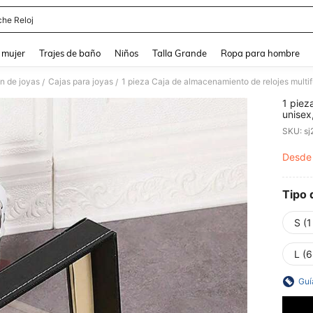
che Reloj
and down arrow keys to navigate search Búsqueda reciente and Busca y Encuentr
 mujer
Trajes de baño
Niños
Talla Grande
Ropa para hombre
n de joyas
Cajas para joyas
/
/
1 piez
unisex
reloje
SKU: s
Desde
PR
Tipo 
S (1
L (6
Guí