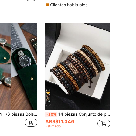
Clientes habituales
7
ción de estuche de reloj con compartimento de doble capa, aterciopeladas resistentes a arañazos y portátiles, almacenamiento de relojes, portatarjetas de negocios de uso múltiple, hogar, viaje, colección, regalo de vacaciones, bolsas para relojes
14 piezas Conjunto de pulseras de cuero de PU con cuentas vintage casual para hombres, adecuado para uso diario, al aire libre, deportes, regalo de novio de moda
-20%
ARS$11.346
Estimado