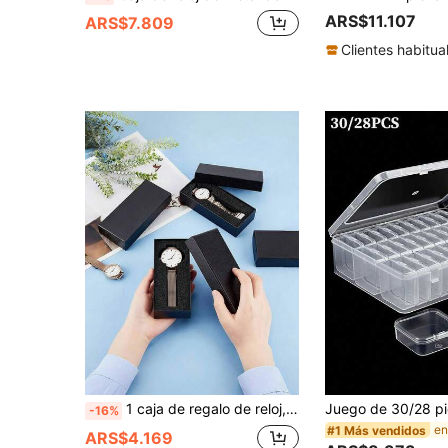
ARS$11.107
ARS$7.809
Clientes habitua
1 caja de regalo de reloj, caja de almacenamiento de reloj, caja de almacenamiento de reloj de viaje, caja de exhibición de joyería rectangular, caja de reloj rectangular negra con inserto de esponja
-16%
#1 Más vendidos
ARS$4.169