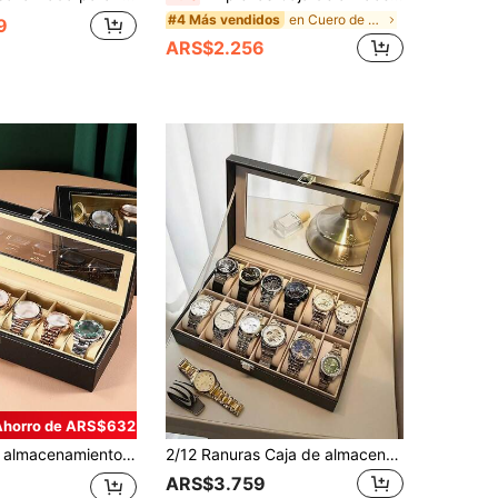
en Cuero de poliuretano Cajas De Joyería
#4 Más vendidos
9
ARS$2.256
Ahorro de ARS$632
hibición de relojes y caja de almacenamiento de joyas, caja de almacenamiento de relojes minimalista, caja de relojes a prueba de polvo para hombres y mujeres, relojes mecánicos y electrónicos
2/12 Ranuras Caja de almacenamiento de relojes de cuero PU impermeable, Organizador de relojes, Caja de regalo de relojes, Estuche de viaje para relojes, Caja de exhibición de relojes de gran capacidad, Unisex, Caja de relojes de cuero PU negro, Regalo para hombres y mujeres
ARS$3.759