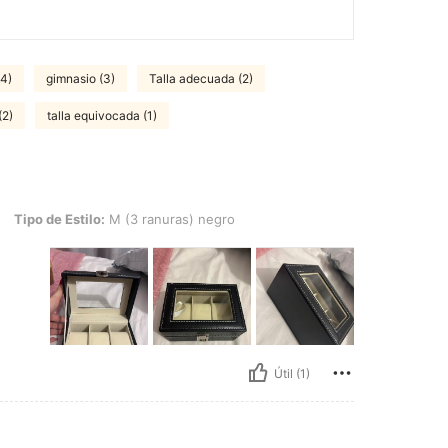
(4)
gimnasio (3)
Talla adecuada (2)
(2)
talla equivocada (1)
stilo: M (3 ranuras) negro
Tipo de Estilo:
M (3 ranuras) negro
Útil (1)