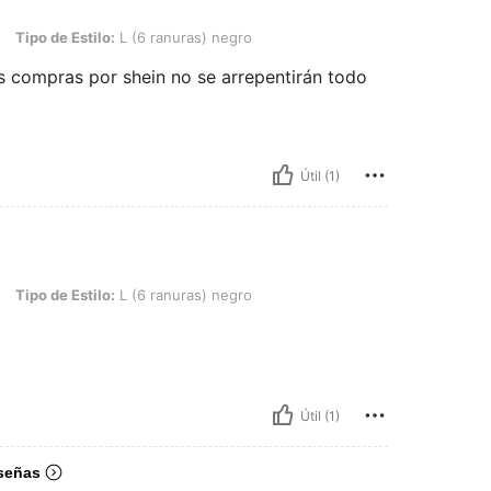
tilo: L (6 ranuras) negro
Tipo de Estilo:
L (6 ranuras) negro
compras por shein no se arrepentirán todo
Útil (1)
tilo: L (6 ranuras) negro
Tipo de Estilo:
L (6 ranuras) negro
Útil (1)
señas