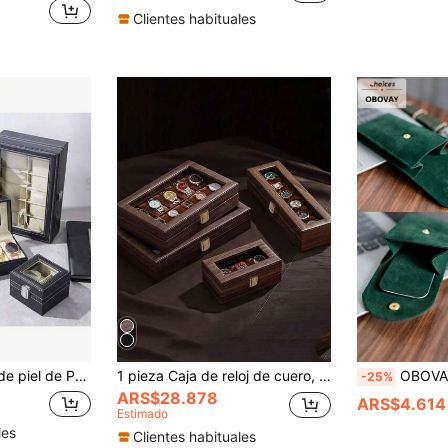
Clientes habituales
acenamiento - Regalo perfecto para coleccionistas y viajes - Estuche de exhibición elegante
1 pieza Caja de reloj de cuero, Estuche para exhibir relojes, Caja de almacenamiento de joyas, Caja de joyas premium
OBOVAY 1/6 piezas Bolsas de almacenamiento de relojes vintage con textura aterciopelada, bolsas de protec
-25%
ARS$28.878
ARS$4.614
Estimado
les
Clientes habituales