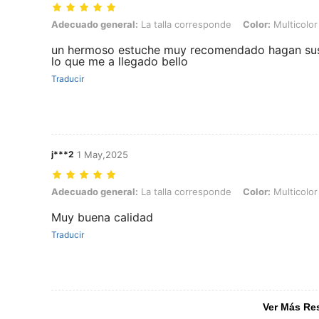
Adecuado general: La talla corresponde, Color: Multicolor, Tipo de Es
Adecuado general:
La talla corresponde
Color:
Multicolor
un hermoso estuche muy recomendado hagan sus 
lo que me a llegado bello
Traducir
j***2
1 May,2025
Adecuado general: La talla corresponde, Color: Multicolor, Tipo de Es
Adecuado general:
La talla corresponde
Color:
Multicolor
Muy buena calidad
Traducir
Ver Más Re