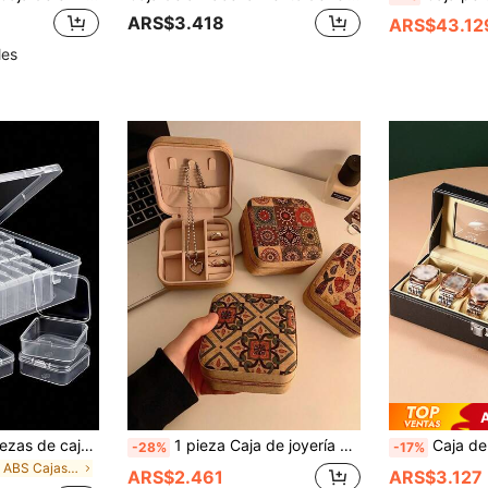
ARS$3.418
ARS$43.12
les
Juego de 30/28 piezas de cajas de almacenamiento de plástico transparente, incluye 1 caja de almacenamiento grande - Perfecto para almacenar cuentas, joyas, manualidades y artículos pequeños - Cajas de almacenamiento apilables, regalo ideal para amigos, seres queridos y entusiastas de las manualidades (incluye caja de joyas) Organizador de almacenamiento para mujeres, esencial de viaje, almacenamiento para regreso a la escuela y dormitorio
1 pieza Caja de joyería mini con estampado retro, puede almacenar aretes, anillos, collares, caja de almacenamiento de viaje, caja de joyería con estampado elegante, caja de almacenamiento de joyas multifuncional
Caja de almacenamiento de relojes de 6/3 ranuras para el Día de San Valentín, caja de ex
-28%
-17%
en ABS Cajas De Joyería
ARS$2.461
ARS$3.127