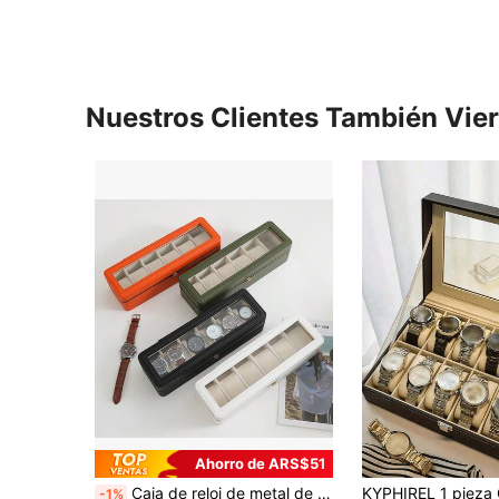
Nuestros Clientes También Vie
Ahorro de ARS$51
Caja de reloj de metal de alta gama con 6 ranuras, multicolor con ventana transparente, secciones para relojes mecánicos y electrónicos, almacenamiento y exhibición portátil de relojes, adecuada para hombres y mujeres, regalo perfecto, decoración de habitación
-1%