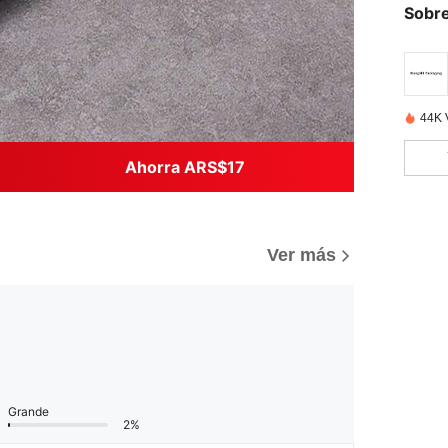
Sobre
44K 
Ahorra ARS$17
Ver más
Grande
2%