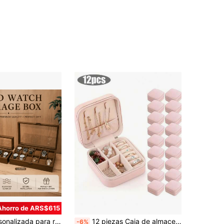
Ahorro de ARS$615
 de relojes, caja de almacenamiento de relojes de hombre, adecuada como regalo para esposo, novio o padre. Caja de regalo de vacaciones de moda. Caja de almacenamiento multifuncional que combina el almacenamiento de joyas y relojes, adecuada para el escritorio y el cajón.
12 piezas Caja de almacenamiento de joyas para viajes, organizador portátil de pendientes, caja de joyas anti-oxidación, caja de anillos multifunción, caja de exhibición de joyas resistente a arañazos, caja de maquillaje, perfecta para viajes y uso diario, conjunto de regalo ideal para propuesta de dama de honor, adecuado para el Día de San Valentín y Año Nuevo, esencial de viaje
-6%