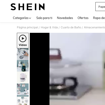
Pape
Use up 
Categorías
Solo para ti
Novedades
Ofertas
Ropa de
Página principal
Hogar & Vida
Cuarto de Baño
Almacenamiento
/
/
/
Video