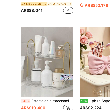
en Multicolor Frascos de almacenamiento para el ba
#4 Más vendidos
ARS$52.178
ARS$8.041
Estante de almacenamiento para encimera de baño, bandeja de almacenamiento para encimera de tocador, estante de almacenamiento de bandeja para encimera de baño, estante de bandeja de plástico, puede sostener perfumes, cosméticos, productos de cuidado de la piel (Blanco transparente) Accesorios de baño
1 pieza Soporte para bolígrafos con forma de lazo lindo - Estante de almacenamiento para brochas de maquillaje y artículos de oficina, organizador elegante de brochas de maquill
-40%
NEW
ARS$19.400
ARS$2.224