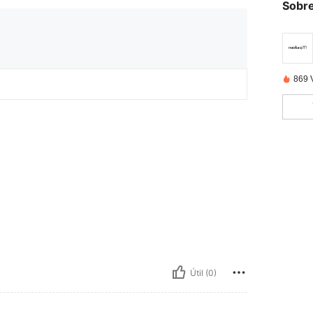
Sobre
869 
Útil (0)