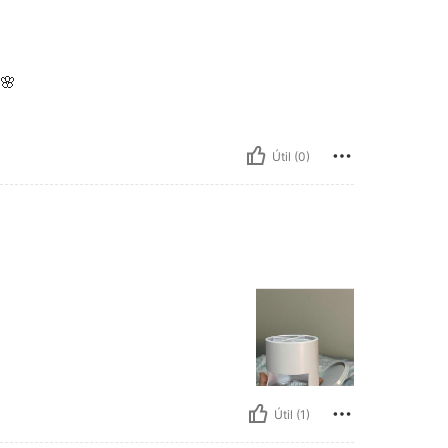
🌸
Útil (0)
Útil (1)