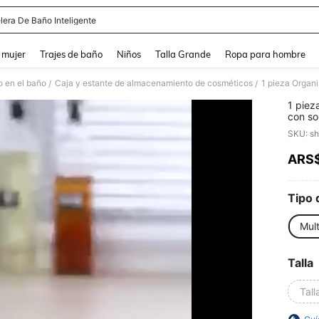
lera De Baño Inteligente
and down arrow keys to navigate search Búsqueda reciente and Busca y Encuentr
 mujer
Trajes de baño
Niños
Talla Grande
Ropa para hombre
 en el baño
Caja y estante de almacenamiento de cosméticos
/
/
1 piez
con so
almace
SKU: s
afeita
ARS
PR
Tipo 
Mult
Talla
Tall