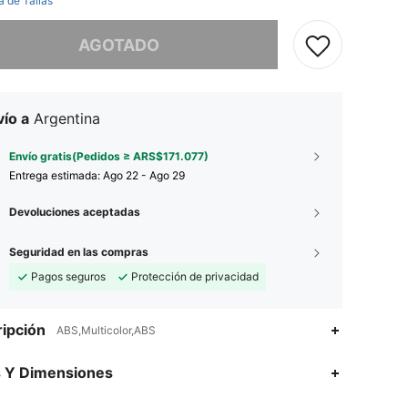
a de Tallas
imos, este producto está agotado.
AGOTADO
ío a
Argentina
Envío gratis(Pedidos ≥ ARS$171.077)
Entrega estimada:
Ago 22 - Ago 29
Devoluciones aceptadas
Seguridad en las compras
Pagos seguros
Protección de privacidad
ipción
ABS,Multicolor,ABS
s Y Dimensiones
4,66
5
20
4,66
5
20