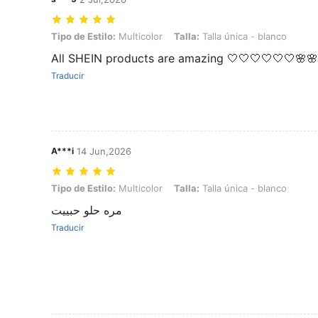
Tipo de Estilo: Multicolor, Talla: Talla única - blanco
Tipo de Estilo:
Multicolor
Talla:
Talla única - blanco
All SHEIN products are amazing 🤍🤍🤍🤍🤍🤍🌸🌸
Traducir
A***i
14 Jun,2026
Tipo de Estilo: Multicolor, Talla: Talla única - blanco
Tipo de Estilo:
Multicolor
Talla:
Talla única - blanco
مره حلو حبييت
Traducir