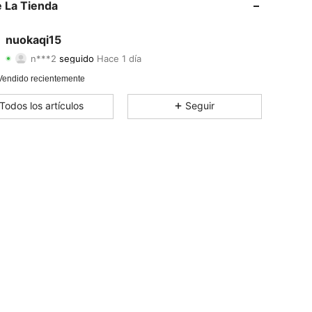
 La Tienda
4,66
5
20
4,66
5
20
nuokaqi15
n***2
seguido
Hace 1 día
4,66
5
20
Calificación
Artículos
Seguidores
4,66
5
20
Vendido recientemente
4,66
5
20
Todos los artículos
Seguir
4,66
5
20
4,66
5
20