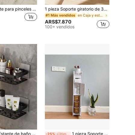
1 pieza Soporte para pinceles de maquillaje con arte corporal humano hecho a mano - Un soporte para pinceles de maquillaje con arte corporal humano único y creativo, caja de almacenamiento de pinceles de maquillaje de escritorio, material de resina decorativo, diseño a prueba de caídas, ornamento escultórico, ligero
1 pieza Soporte giratorio de 360° para brochas de maquillaje, Juego de organizador de tocador con cesta de almacenamiento de 5 compartimentos, Cesta organizadora mini para brochas de maquillaje, cosméticos, lápices labiales, bolígrafos, suministros de arte, suministros de oficina, decoración del hogar, accesorios de baño
en Caja y estante para guardar cosméticos
#1 Más vendidos
ARS$7.870
100+ vendidos
organizador de espacio para baño y cocina, sistema de estantes de cesta de ducha, estantes de varios niveles para artículos de tocador, cosméticos, artículos esenciales, organizador de ducha, se ajusta perfectamente a 19 días festivos
1 pieza Soporte pequeño de plástico para papel higiénico, gabinete de almacenamiento para baño alto y estrecho adecuado para espacios pequeños, gabinete de esquina independiente estrecho con puerta, estantería de baño, estante de almacenamiento de baño, regalo para vacaciones, regalo de Navidad, decoración de baño, decoración de otoño
-25%
¡Últimos 3 días