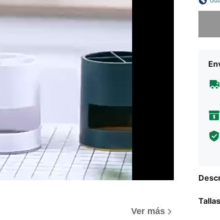
Guí
Lo sent
Env
Descr
Talla
Ver más