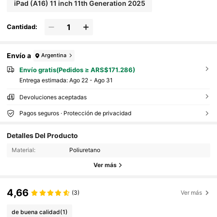
ción, regalo romántico para amigos y familiares
iPad (A16) 11 inch 11th Generation 2025
Cantidad:
Envío a
Argentina
Envío gratis(Pedidos ≥ ARS$171.286)
Entrega estimada:
Ago 22 - Ago 31
Devoluciones aceptadas
Pagos seguros · Protección de privacidad
Detalles Del Producto
Material:
Poliuretano
Ver más
4,66
(3)
Ver más
de buena calidad
(1)