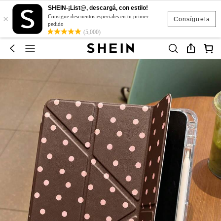
SHEIN-¡List@, descargá, con estilo!
×
Consigue descuentos especiales en tu primer
Consíguela
pedido
(5,000)