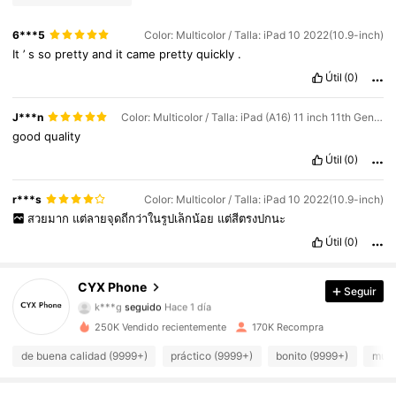
6***5
Color: Multicolor / Talla: iPad 10 2022(10.9-inch)
It
’
s
so
pretty
and
it
came
pretty
quickly
.
Útil
(0)
J***n
Color: Multicolor / Talla: iPad (A16) 11 inch 11th Generation 2025
good
quality
Útil
(0)
19K Seguidores
4,91
r***s
Color: Multicolor / Talla: iPad 10 2022(10.9-inch)
สวยมาก
แต่ลายจุดถี่กว่าในรูปเล็กน้อย
แต่สีตรงปกนะ
19K Seguidores
4,91
Útil
(0)
19K Seguidores
4,91
CYX Phone
Seguir
k***g
seguido
Hace 1 día
19K Seguidores
4,91
250K Vendido recientemente
170K Recompra
de buena calidad (9999+)
práctico (9999+)
bonito (9999+)
muy 
19K Seguidores
4,91