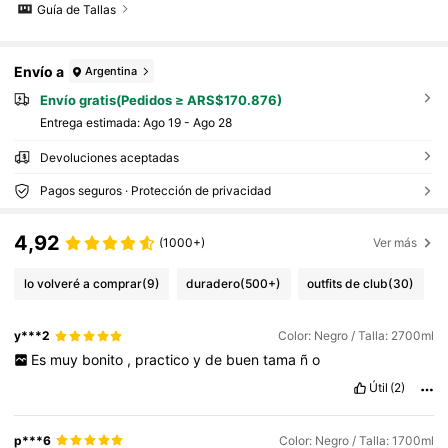
Guía de Tallas
Envío a
Argentina
Envío gratis(Pedidos ≥ ARS$170.876)
Entrega estimada:
Ago 19 - Ago 28
Devoluciones aceptadas
Pagos seguros · Protección de privacidad
4,92
(1000+)
Ver más
lo volveré a comprar
(9)
duradero
(500+)
outfits de club
(30)
y***2
Color: Negro / Talla: 2700ml
Es
muy
bonito
,
practico
y
de
buen
tama
ñ
o
Útil
(2)
p***6
Color: Negro / Talla: 1700ml