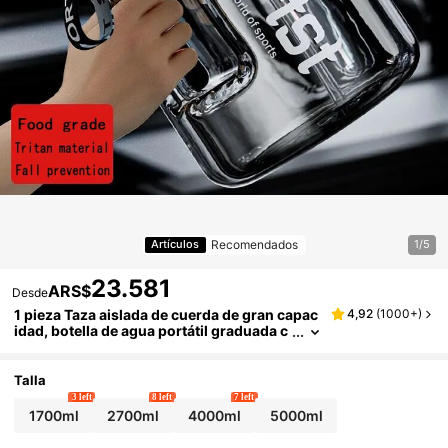
Recomendados
Artículos
1/5
23.581
ARS$
Desde
1 pieza Taza aislada de cuerda de gran capac
4,92
(
1000+
)
idad, botella de agua portátil graduada c
on precisión, resistente a golpes y altas t
emperaturas, apta tanto para estudiantes ho
mbres como mujeres amantes del deporte y
Talla
ejercicio, para uso en exteriores y campame
3 left
8 left
7 left
nto
1700ml
2700ml
4000ml
5000ml