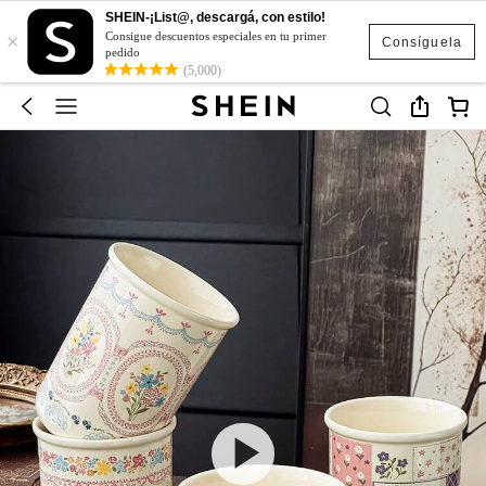
SHEIN-¡List@, descargá, con estilo!
×
Consigue descuentos especiales en tu primer
Consíguela
pedido
(5,000)