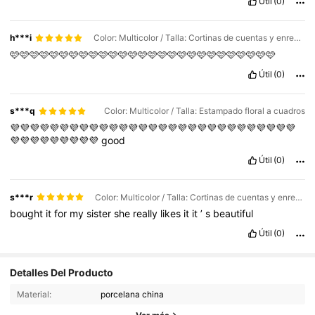
Útil
(0)
h***i
Color: Multicolor / Talla: Cortinas de cuentas y enredaderas rosas
🩷🩷🩷🩷🩷🩷🩷🩷🩷🩷🩷🩷🩷🩷🩷🩷🩷🩷🩷🩷🩷🩷🩷🩷🩷🩷🩷
Útil
(0)
s***q
Color: Multicolor / Talla: Estampado floral a cuadros
💜💜💜💜💜💜💜💜💜💜💜💜💜💜💜💜💜💜💜💜💜💜💜💜💜💜💜💜💜
💜💜💜💜💜💜💜💜💜
good
Útil
(0)
s***r
Color: Multicolor / Talla: Cortinas de cuentas y enredaderas rosas
bought
it
for
my
sister
she
really
likes
it
it
’
s
beautiful
Útil
(0)
2.4K Seguidores
4,87
Detalles Del Producto
2.4K Seguidores
Material:
porcelana china
4,87