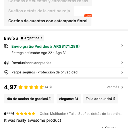
Cortinas de cuentas y enredaderas rosas
casiones.
Sueños detrás de la cortina roja
1 left
Cortina de cuentas con estampado floral
Envío a
Argentina
Envío gratis(Pedidos ≥ ARS$171.286)
Entrega estimada:
Ago 22 - Ago 31
Devoluciones aceptadas
Pagos seguros · Protección de privacidad
4,97
(48)
Ver más
día de acción de gracias
(2)
elegante
(3)
Talla adecuada
(1)
6***6
Color: Multicolor / Talla: Sueños detrás de la cortina roja
It
was
really
awesome
product