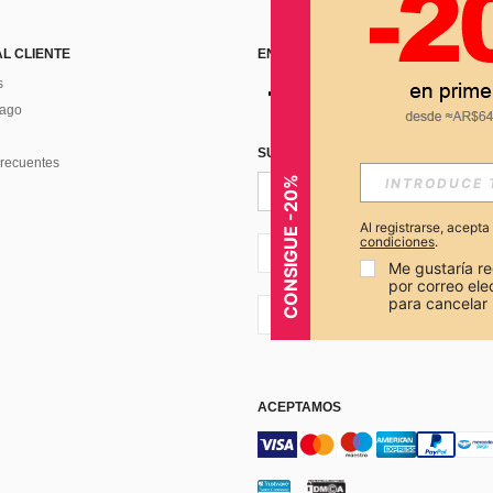
AL CLIENTE
ENCUÉNTRANOS EN
s
Pago
SUSCRÍBETE PARA RECIBIR OFERTA
recuentes
CONSIGUE -20%
Al registrarse, acept
condiciones
.
AR + 54
Me gustaría re
por correo el
para cancelar 
AR + 54
ACEPTAMOS