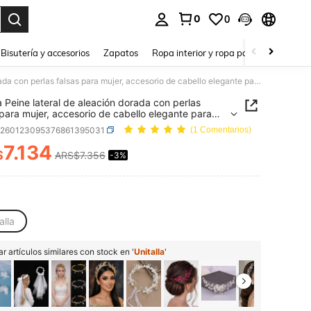
0
0
a. Press Enter to select.
Bisutería y accesorios
Zapatos
Ropa interior y ropa para dormir
Ho
1 pieza Peine lateral de aleación dorada con perlas falsas para mujer, accesorio de cabello elegante para actuaciones, citas, ceremonia de mayoría de edad
a Peine lateral de aleación dorada con perlas
 para mujer, accesorio de cabello elegante para
iones, citas, ceremonia de mayoría de edad
c260123095376861395031
(1 Comentarios)
7.134
$
ARS$7.356
-3%
ICE AND AVAILABILITY
alla
r artículos similares con stock en '
Unitalla
'