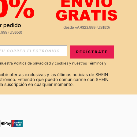
APP
S EXCLUSIVAS, PROMOCIONES Y NOTICIAS DE SHEIN
REGÍSTRATE
Suscribir
a nuestra
Política de privacidad y cookies
y nuestros
Términos y
Suscribirte
cibir ofertas exclusivas y las últimas noticias de SHEIN 
ectrónico. Entiendo que puedo comunicarme con SHEIN 
la suscripción en cualquier momento.
Suscribir