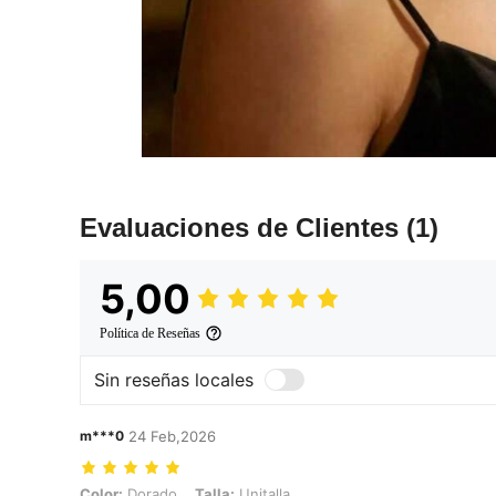
Evaluaciones de Clientes
(1)
5,00
Política de Reseñas
Sin reseñas locales
m***0
24 Feb,2026
Color: Dorado, Talla: Unitalla
Color:
Dorado
Talla:
Unitalla