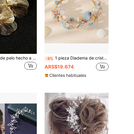
1 pieza Peine de pelo hecho a mano para damas con lazo dorado, adecuado para fiesta nupcial, festival o como un regalo elegante.
1 pieza Diadema de cristal con concha de estrella de mar, corona de cabello con tema oceánico de alambre de metal dorado, accesorio de cabello nupcial de sirena de playa, adecuado para fotografía de vacaciones y bodas
-8%
ARS$19.674
Clientes habituales