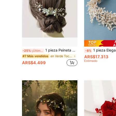
A
1 pieza Peineta de cabello hecha a mano con alambre dorado vintage, flor verde claro y cuentas de perlas falsas, tocado nupcial bohemio, adecuado para bodas, damas de honor, galas, fiestas de cumpleaños, verano
1 pieza Elegante diadema de perlas falsas & cristales para mujer, adecuada p
-25%
¡Últimos 3 días
-8%
en Verde Tocados de novia
ARS$17.313
#7 Más vendidos
Estimado
ARS$4.499