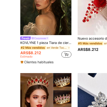
Cozyroom
KOVLYNE 1 pieza Tiara de ciervo hada del bosque hecha a mano - Tocado de rama retorcida con hojas & capullo blanco para disfraz de elfo, boda en el bosque & ocasiones especiales
#5 Más vendidos
en Verde Tocados de novia
#2 Más vendidos
ARS$8.212
ARS$8.212
Estimado
Clientes habituales