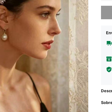
Lo sent
Env
Descr
Sobre