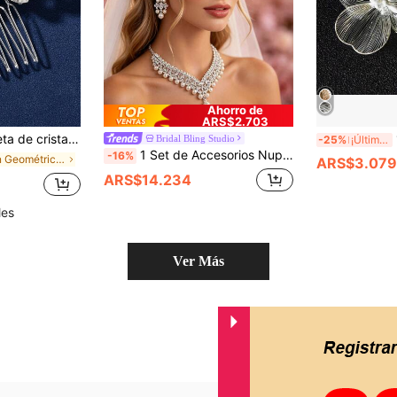
Ahorro de
ARS$2.703
iva, accesorio para novia, boda y fiesta
1
Bridal Bling Studio
-25%
¡Últimos 3 días
1 Set de Accesorios Nupciales para Mujer, Tiara de Perlas Clásica y Elegante + Collar de Lujo + Pendientes, Juego de Joyas de Boda de 4 Piezas, Adecuado para Vestido de Novia, También Adecuado para Fiesta de Boda, Baile, Reunión
-16%
en Geométrico Accesorios De Boda
ARS$3.079
ARS$14.234
les
Ver Más