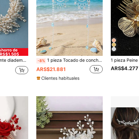
Ahorro de
RS$1.505
ara bodas, actuaciones, fiestas, accesorios de vestidos de noche
1 pieza Tocado de concha de sirena con borla, corona de novia con cristales y perlas, accesorio para el cabello con tema oceánico para boda, adecuado para fiesta de boda en la playa, accesorio para el cabello de mujer
-8%
ARS$4.277
ARS$21.881
Clientes habituales