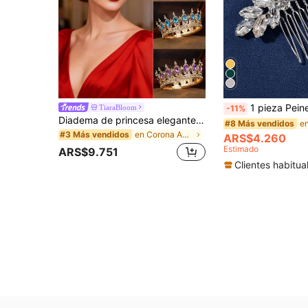
1 pieza Peineta de cristal de mujer decorat
TiaraBloom
-11%
Diadema de princesa elegante de aleación barroca con cristales de Rhinestone, tiara de reina para novia, boda y fiesta
#8 Más vendidos
en Corona Accesorios De Boda
#3 Más vendidos
ARS$4.260
Estimado
ARS$9.751
Clientes habitua