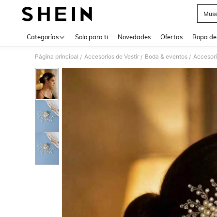
Muse
Use up 
Categorías
Solo para ti
Novedades
Ofertas
Ropa de
Página principal
Accesorios de Vestir
Boda & eventos
Accesori
/
/
/