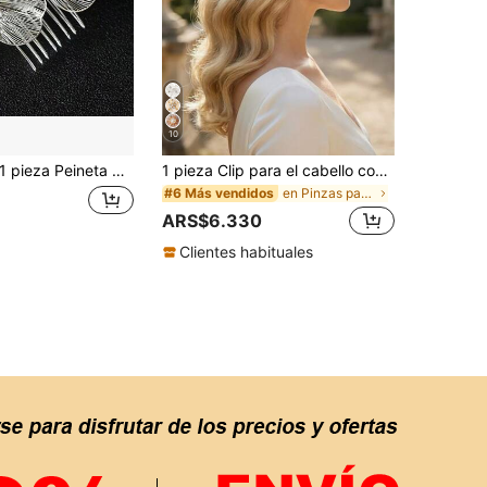
10
 pieza Peineta de flores barrocas hecha a mano en color dorado y plateado, accesorio de cabello para novia, accesorios de cabello para bodas
1 pieza Clip para el cabello con flor de ciruelo de cristal para mujer, accesorio de cabello para novia y boda
en Pinzas para el cabello Accesorios De Boda
#6 Más vendidos
ARS$6.330
Clientes habituales