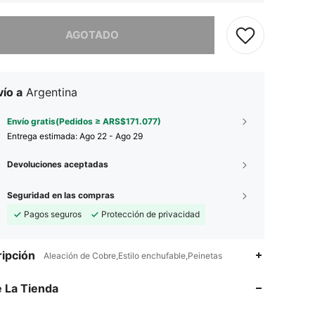
imos, este producto está agotado.
AGOTADO
ío a
Argentina
Envío gratis(Pedidos ≥ ARS$171.077)
Entrega estimada:
Ago 22 - Ago 29
Devoluciones aceptadas
Seguridad en las compras
Pagos seguros
Protección de privacidad
ipción
Aleación de Cobre,Estilo enchufable,Peinetas
4,93
813
14K
 La Tienda
4,93
813
14K