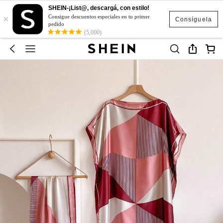
SHEIN-¡List@, descargá, con estilo!
×
Consigue descuentos especiales en tu primer
Consíguela
pedido
(5,000)