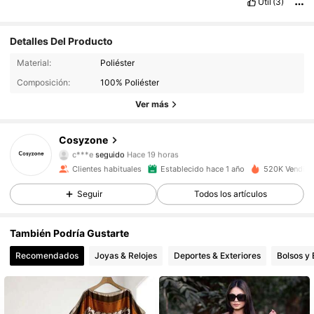
Útil
(3)
Detalles Del Producto
70K Seguidores
4,94
Material:
Poliéster
Composición:
100% Poliéster
70K Seguidores
4,94
Ver más
70K Seguidores
4,94
Cosyzone
c***e
seguido
Hace 19 horas
70K Seguidores
4,94
Clientes habituales
Establecido hace 1 año
520K Vendido
Seguir
Todos los artículos
70K Seguidores
4,94
70K Seguidores
4,94
También Podría Gustarte
Recomendados
Joyas & Relojes
Deportes & Exteriores
Bolsos y 
70K Seguidores
4,94
70K Seguidores
4,94