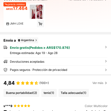
precio mínimo
17.464
ARS$
JMH LOVE
Envío a
Argentina
Envío gratis(Pedidos ≥ ARS$170.876)
Entrega estimada:
Ago 19 - Ago 28
Devoluciones aceptadas
Pagos seguros · Protección de privacidad
4,84
(100+)
Ver más
Buena portabilidad
(2)
tenis
(1)
Talla adecuada
(1)
s***9
Color: Multicolor