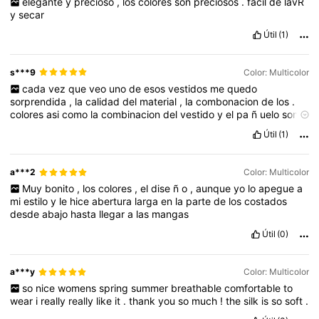
elegante
y
precioso
,
los
colores
son
preciosos
.
facil
de
lavR
y
secar
Útil
(1)
s***9
Color: Multicolor
cada
vez
que
veo
uno
de
esos
vestidos
me
quedo
sorprendida
,
la
calidad
del
material
,
la
combonacion
de
los
.
colores
asi
como
la
combinacion
del
vestido
y
el
pa
ñ
uelo
son
superrrrr
,
lo
recomiendo
,
es
perfecto
para
cualquier
ocasion
,
Útil
(1)
facil
de
lavar
y
planchar
a***2
Color: Multicolor
Muy
bonito
,
los
colores
,
el
dise
ñ
o
,
aunque
yo
lo
apegue
a
mi
estilo
y
le
hice
abertura
larga
en
la
parte
de
los
costados
desde
abajo
hasta
llegar
a
las
mangas
Útil
(0)
a***y
Color: Multicolor
so
nice
womens
spring
summer
breathable
comfortable
to
wear
i
really
really
like
it
.
thank
you
so
much
!
the
silk
is
so
soft
.