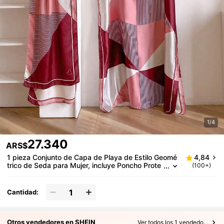
1/4
27.340
ARS$
1 pieza Conjunto de Capa de Playa de Estilo Geomé
4,84
trico de Seda para Mujer, incluye Poncho Prote
(100+)
ctor Solar y Bufanda de Satén, apto para la Pla
ya
Cantidad:
Otros vendedores en SHEIN
Ver todos los 1 vendedores