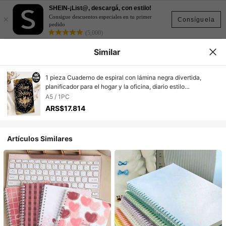
SHEIN-¡List@, descargá, con estilo!
×
Consigue descuentos especiales en tu primer
Consíguela
pedido
(5,000)
Similar
1 pieza Cuaderno de espiral con lámina negra divertida,
planificador para el hogar y la oficina, diario estilo
universitario, regalo de cumpleaños perfecto para familiares,
A5 / 1PC
amigos, colegas, mujeres, hombres, hermanas, coleccionistas
ARS$17.814
Artículos Similares