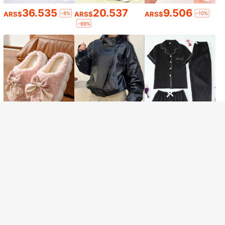
36.535
20.537
9.506
-8%
-10%
ARS$
ARS$
ARS$
-69%
Lo sentimos, este producto está agotado.
Consigue 20% OFF
AGOTADO
Regístrate
2.741
85.506
33.538
-8%
ARS$
ARS$
ARS$
-13%