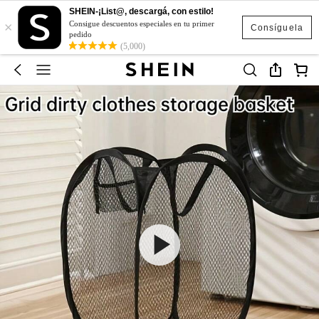
SHEIN-¡List@, descargá, con estilo!
×
Consigue descuentos especiales en tu primer
Consíguela
pedido
(5,000)