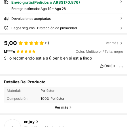
Envío gratis(Pedidos ≥ ARS$170.876)
Entrega estimada:
Ago 19 - Ago 28
Devoluciones aceptadas
Pagos seguros · Protección de privacidad
5,00
(1)
Ver más
M***e
Color: Multicolor / Talla: negro
Si
lo
recomiendo
est
á
s
ú
per
bien
si
est
á
lindo
Útil
(0)
Detalles Del Producto
1.4K Seguidores
4,92
Material:
Poliéster
Composición:
100% Poliéster
1.4K Seguidores
4,92
Ver más
1.4K Seguidores
4,92
enjoy
r***7
seguido
Hace 1 día