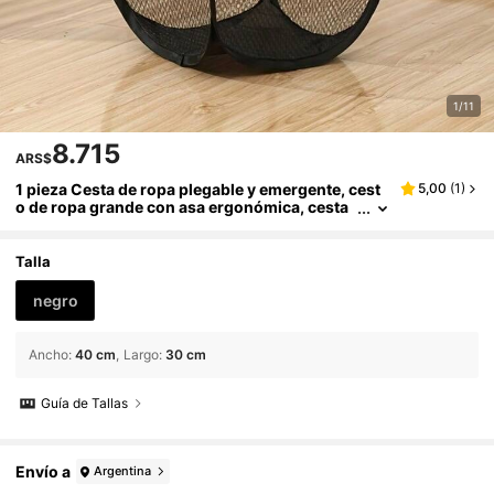
1/11
8.715
ARS$
1 pieza Cesta de ropa plegable y emergente, cest
5,00
(
1
)
o de ropa grande con asa ergonómica, cesta
de ropa sucia portátil de malla, adecuada par
a lavandería, baño, dormitorio, sala de estar, alma
cenamiento doméstico, se puede usar como rega
Talla
lo de inauguración de la casa, artículos de limpiez
a del hogar, herramienta de organización de alma
negro
cenamiento
Ancho
:
40 cm
Largo
:
30 cm
Guía de Tallas
Envío a
Argentina