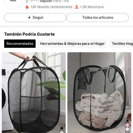
1.4K Seguidores
4,92
13K Vendido recientemente
1.3K Recompra
1.4K Seguidores
4,92
Seguir
Todos los artículos
1.4K Seguidores
4,92
También Podría Gustarte
Recomendados
Herramientas & Mejoras para el Hogar
Textiles Hog
1.4K Seguidores
4,92
1.4K Seguidores
4,92
1.4K Seguidores
4,92
1.4K Seguidores
4,92
1.4K Seguidores
4,92