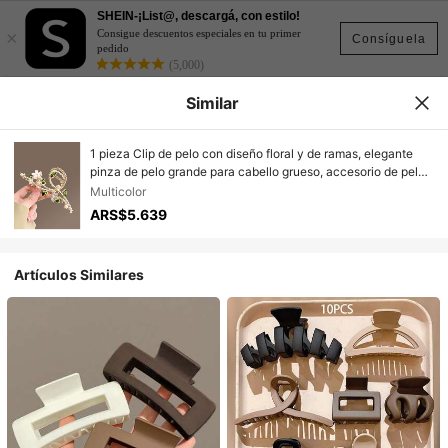
SHEIN-¡List@, descargá, con estilo!
×
Consigue descuentos especiales en tu primer
Consíguela
pedido
(5,000)
Similar
1 pieza Clip de pelo con diseño floral y de ramas, elegante
pinza de pelo grande para cabello grueso, accesorio de pelo
de aleación metálica, pinza de pelo con flor de moda para
Multicolor
primavera/verano
ARS$5.639
Artículos Similares