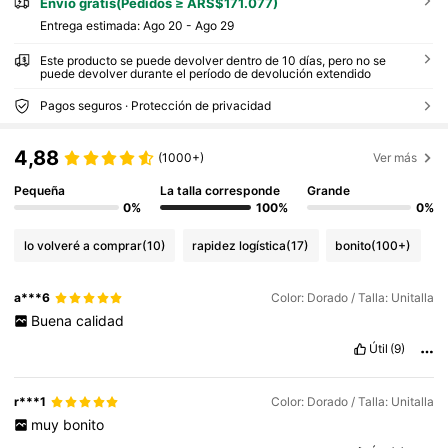
Envío gratis(Pedidos ≥ ARS$171.077)
Entrega estimada:
Ago 20 - Ago 29
Este producto se puede devolver dentro de 10 días, pero no se
puede devolver durante el período de devolución extendido
Pagos seguros · Protección de privacidad
4,88
(1000+)
Ver más
Pequeña
La talla corresponde
Grande
0%
100%
0%
lo volveré a comprar
(10)
rapidez logística
(17)
bonito
(100+)
a***6
Color: Dorado / Talla: Unitalla
Buena
calidad
Útil
(9)
r***1
Color: Dorado / Talla: Unitalla
muy
bonito