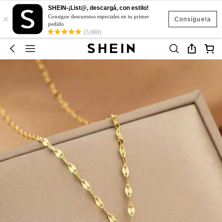
SHEIN-¡List@, descargá, con estilo!
×
Consigue descuentos especiales en tu primer
Consíguela
pedido
(5,000)