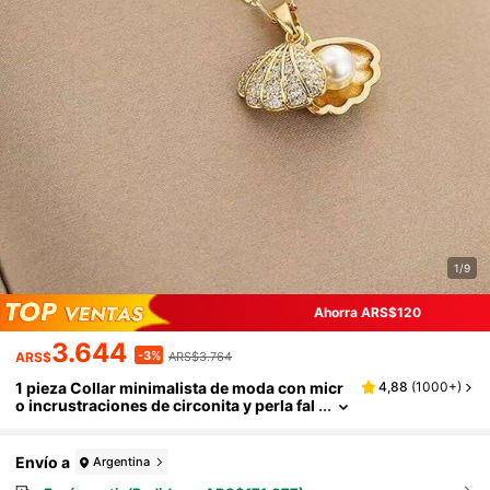
1/9
Ahorra ARS$120
3.644
-3%
ARS$
ARS$3.764
1 pieza Collar minimalista de moda con micr
4,88
(
1000+
)
o incrustraciones de circonita y perla fal
sa de concha, diseño elegante de océan
o con perla de agua dulce artificial, regalo pa
ra la novia en el Día de San Valentín
Envío a
Argentina