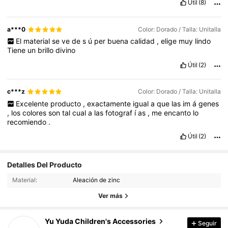
Útil
(8)
a***0
Color: Dorado / Talla: Unitalla
El
material
se
ve
de
s
ú
per
buena
calidad
,
elige
muy
lindo
Tiene
un
brillo
divino
Útil
(2)
c***z
Color: Dorado / Talla: Unitalla
Excelente
producto
,
exactamente
igual
a
que
las
im
á
genes
,
los
colores
son
tal
cual
a
las
fotograf
í
as
,
me
encanto
lo
recomiendo
.
Útil
(2)
1.9K Seguidores
4,86
Detalles Del Producto
Material:
Aleación de zinc
1.9K Seguidores
4,86
Ver más
1.9K Seguidores
4,86
Yu Yuda Children's Accessories
Seguir