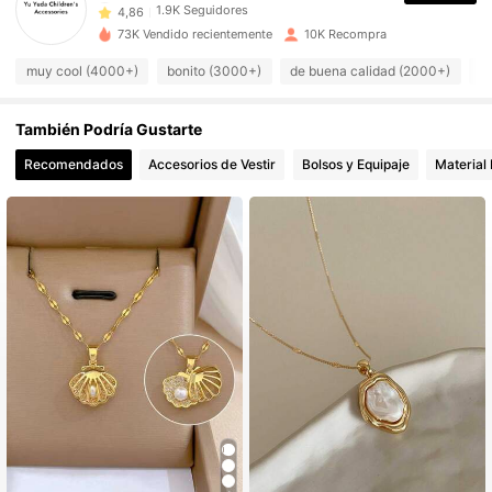
1.9K Seguidores
4,86
73K Vendido recientemente
10K Recompra
1.9K Seguidores
4,86
muy cool (4000+)
bonito (3000+)
de buena calidad (2000+)
c
1.9K Seguidores
4,86
También Podría Gustarte
1.9K Seguidores
4,86
Recomendados
Accesorios de Vestir
Bolsos y Equipaje
Material 
1.9K Seguidores
4,86
1.9K Seguidores
4,86
1.9K Seguidores
4,86
1.9K Seguidores
4,86