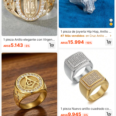
1 pieza de joyería Hip Hop, Anillo de
plata con plateado real incrustado c
#7 Más vendidos
en Cruz Anillo Único para Hombre
on circonia cúbica enmarcada con
1 pieza Anillo elegante con Virgen
15.994
uñas, diseño de flores con triple bag
ARS$
-10%
María incrustado de circonita cúbic
5.143
uette, con collar plateado para hom
ARS$
-3%
a, adecuado para mujeres, estilo hip
bre
-hop, uso diario, joyería de pareja
1 pieza Nuevo anillo cuadrado con
estilo hip hop de acero de titanio en
9.945
ARS$
-3%
chapado con cristales de Rhineston