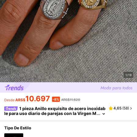
1/19
10.697
-8%
ARS$
ARS$11.620
Desde
1 pieza Anillo exquisito de acero inoxidab
4,65
(
58
)
le para uso diario de parejas con la Virgen M
aría incrustada de circonita cúbica brillante,
para uso hiphop
Tipo De Estilo