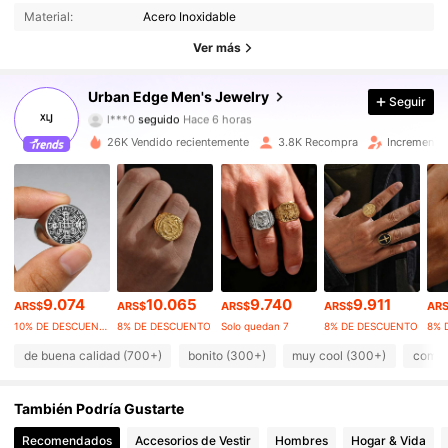
Material:
Acero Inoxidable
3.9K Seguidores
4,85
Ver más
3.9K Seguidores
4,85
Urban Edge Men's Jewelry
Seguir
l***0
seguido
Hace 6 horas
3.9K Seguidores
4,85
26K Vendido recientemente
3.8K Recompra
Incremento
3.9K Seguidores
4,85
3.9K Seguidores
4,85
3.9K Seguidores
4,85
9.074
10.065
9.740
9.911
3.9K Seguidores
4,85
ARS$
ARS$
ARS$
ARS$
AR
10% DE DESCUENTO
8% DE DESCUENTO
Solo quedan 7
8% DE DESCUENTO
8% 
3.9K Seguidores
4,85
de buena calidad (700+)
bonito (300+)
muy cool (300+)
como e
3.9K Seguidores
4,85
También Podría Gustarte
Recomendados
Accesorios de Vestir
Hombres
Hogar & Vida
3.9K Seguidores
4,85