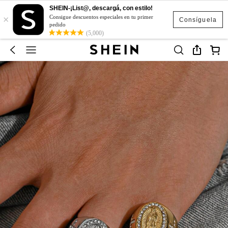
SHEIN-¡List@, descargá, con estilo!
×
Consigue descuentos especiales en tu primer
Consíguela
pedido
(5,000)