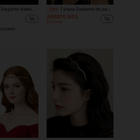
 y diamantes de imitación con forma de ojo de gato, estilo romántico, accesorios para el cabello
1 pieza Diadema de pedrería dorada & pluma negra, accesorio de joyería de moda para mujer para boda y fiesta, accesorios para el cabello
-20%
ARS$10.663
Estimado
bituales