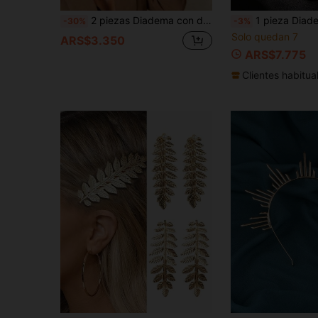
2 piezas Diadema con dientes antideslizante esmerilada, Diadema de onda zigzag de moda, Aro para el cabello con dientes largos para mujeres con dientes, Diadema antideslizante para la cara con presión
1 pieza Diadema de hoja para mujer, accesorio para el cabello de novia, diadema de hoja d
-30%
-3%
Solo quedan 7
ARS$3.350
ARS$7.775
Clientes habitua