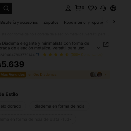
0
0
a. Press Enter to select.
Bisutería y accesorios
Zapatos
Ropa interior y ropa para dormir
Ho
1 pieza Diadema elegante y minimalista con forma de hoja dorada de aleación metálica, versátil para uso diario, diadema, aros para el cabello, accesorios para el cabello, accesorios de belleza para el hogar
a Diadema elegante y minimalista con forma de
orada de aleación metálica, versátil para uso
, diadema, aros para el cabello, accesorios para el
c2404047863779144
(500+ Comentarios)
o, accesorios de belleza para el hogar
5.639
$
ICE AND AVAILABILITY
 Más Vendidos
en Oro Diademas
de Estilo
elo dorado
diadema en forma de hoja
dema en forma de hoja de plata -1ud-