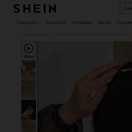
Dia
Use up 
Categorías
Solo para ti
Novedades
Ofertas
Ropa de
Página principal
Accesorios de Vestir
Accesorios de Mujer
Acce
/
/
/
Video