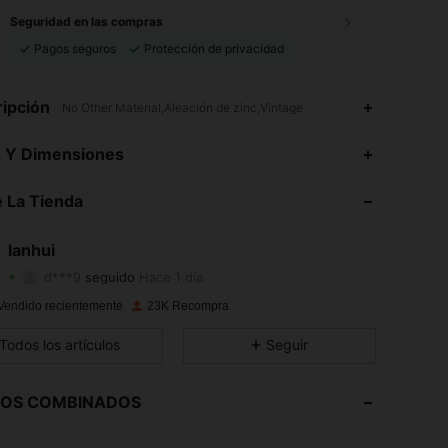
Seguridad en las compras
Pagos seguros
Protección de privacidad
ipción
No Other Material,Aleación de zinc,Vintage
4,92
149
3.4K
s Y Dimensiones
4,92
149
3.4K
 La Tienda
4,92
149
3.4K
lanhui
d***9
seguido
Hace 1 día
4,92
149
3.4K
Calificación
Artículos
Seguidores
Vendido recientemente
23K Recompra
4,92
149
3.4K
Todos los artículos
Seguir
4,92
149
3.4K
LOS COMBINADOS
4,92
149
3.4K