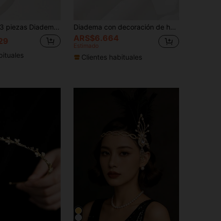
piezas Diadema, Vincha, Aro para el cabello con forma de hoja de arce y mariposa de aleación, estilo bohemio, accesorios para el cabello de Acción de Gracias
Diadema con decoración de hojas, tocado dorado, diadema, aros para el cabello, accesorios para el cabello, accesorios para la cabeza
ARS$6.664
29
Estimado
bituales
Clientes habituales