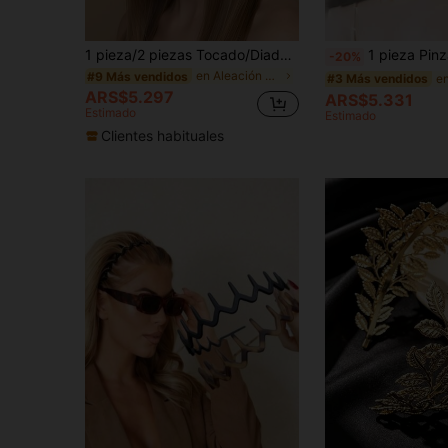
1 pieza/2 piezas Tocado/Diadema de Rama de Hoja Dorada/Corona de Novia para Boda, Accesorio de Diosa Griega, Belleza, Accesorios para el Cabello
1 pieza Pinza para el cabello de metal con forma de hoja 3D, diadema dorada adecuad
-20%
en Aleación De Zinc Diademas
#9 Más vendidos
#3 Más vendidos
ARS$5.297
ARS$5.331
Estimado
Estimado
Clientes habituales