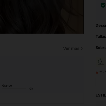
Descr
Talla
Sobre
Ver más
71K 
Grande
0%
ESTI