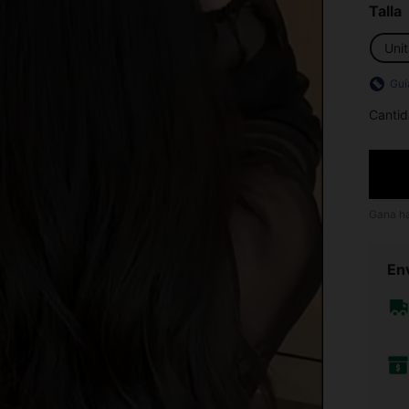
Talla
Unit
Guí
Cantid
Gana h
Env