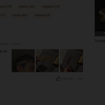
races (16)
disfraz (20)
elegante (13)
o (7)
bonito (50)
doblado (8)
1
o: diadema en forma de hoja, Talla: Unitalla
Te pod
Talla:
Unitalla
ía en
Útil (25)
o: diadema en forma de hoja, Talla: Unitalla