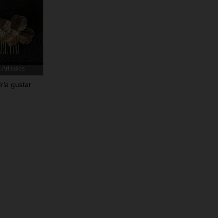
4,92
149
3.4K
4,92
149
3.4K
4,92
149
3.4K
 Artículos
ría gustar