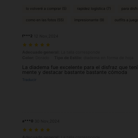
lo volveré a comprar (5)
rapidez logística (7)
para disf
como en las fotos (55)
impresionante (9)
outfits a jueg
f***2
12 Nov,2024
Adecuado general: La talla corresponde, Color: Dorado, Tipo de Estil
Adecuado general:
La talla corresponde
Color:
Dorado
Tipo de Estilo:
diadema en forma de hoja
La diadema fue excelente para el disfraz que ten
mente y destacar bastante bastante cómoda
Traducir
a***0
30 Nov,2024
Adecuado general: La talla corresponde, Color: Dorado, Tipo de Estil
Adecuado general:
La talla corresponde