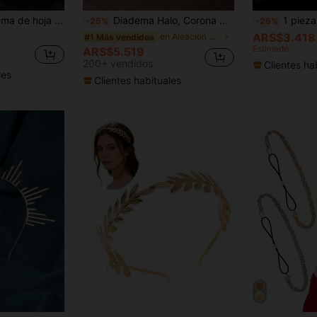
e aleación vintage, accesorio de peinado para actuación/sesión de fotos/fiesta
Diadema Halo, Corona Halo Dorada, Tocado de Diosa Griega, Diadema de Sol con Púas, Diadema de Estilo Renacentista de Metal, Accesorios para el Cabello
1 pieza Elegante diadema de aleación con hoja
-25%
-26%
ARS$3.418
en Aleación De Zinc Diademas
#1 Más vendidos
Estimado
ARS$5.519
200+ vendidos
Clientes ha
les
Clientes habituales