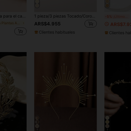
a para novia, fiestas, festivales, diadema, diademas, accesorios para el cabello
1 pieza/3 piezas Tocado/Corona de rama con hoja de oro/Tocado de novia, accesorios de diosa griega para boda, diadema, coletero, accesorios para el cabello para belleza en el hogar, verano, vacaciones, viajes, festivales, cumpleaños
3 
-5%
¡Últimos 2 días
en Plantas Accesorios para el cabello de las mujer
ARS$4.955
ARS$7.9
Clientes habituales
Clientes ha
4
8