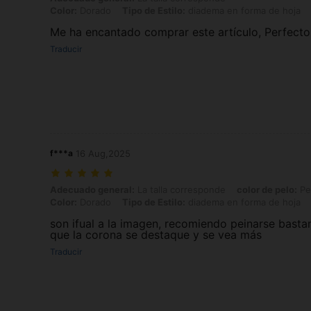
Color:
Dorado
Tipo de Estilo:
diadema en forma de hoja
Me ha encantado comprar este artículo, Perfecto
Traducir
f***a
16 Aug,2025
Adecuado general: La talla corresponde, color de pelo: Pelirrojo, Col
Adecuado general:
La talla corresponde
color de pelo:
Pel
Color:
Dorado
Tipo de Estilo:
diadema en forma de hoja
son ifual a la imagen, recomiendo peinarse bastan
que la corona se destaque y se vea más
Traducir