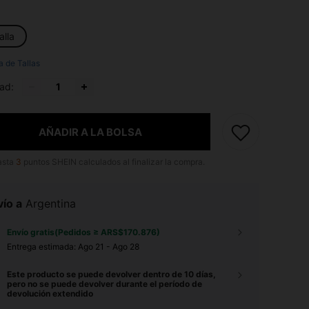
alla
a de Tallas
ad:
AÑADIR A LA BOLSA
asta
3
puntos SHEIN calculados al finalizar la compra.
ío a
Argentina
Envío gratis(Pedidos ≥ ARS$170.876)
Entrega estimada:
Ago 21 - Ago 28
Este producto se puede devolver dentro de 10 días,
pero no se puede devolver durante el período de
devolución extendido