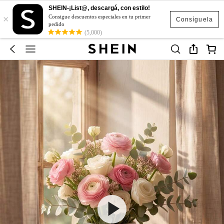
SHEIN-¡List@, descargá, con estilo!
×
Consigue descuentos especiales en tu primer
Consíguela
pedido
(5,000)