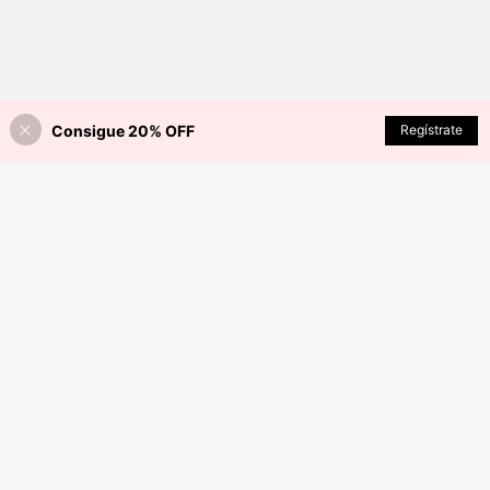
Consigue 20% OFF
AÑADIR A LA BOLSA
Regístrate
¡9% DE DESCUENTO!