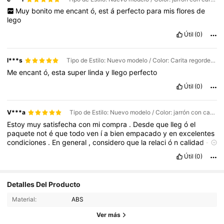
Muy
bonito
me
encant
ó,
est
á
perfecto
para
mis
flores
de
lego
Útil
(0)
l***s
Tipo de Estilo: Nuevo modelo / Color: Carita regordeta sonriente - jarrón
Me
encant
ó,
esta
super
linda
y
llego
perfecto
Útil
(0)
V***a
Tipo de Estilo: Nuevo modelo / Color: jarrón con cara sonriente
Estoy
muy
satisfecha
con
mi
compra
.
Desde
que
lleg
ó
el
paquete
not
é
que
todo
ven
í
a
bien
empacado
y
en
excelentes
condiciones
.
En
general
,
considero
que
la
relaci
ó
n
calidad
-
precio
es
excelente
.
El
env
í
o
fue
dentro
del
tiempo
estimado
y
Útil
(0)
todo
lleg
ó
sin
da
ñ
os
.
Sin
duda
volver
í
a
a
comprar
estos
productos
y
los
recomiendo
a
quienes
est
é
n
buscando
83 Seguidores
4,22
opciones
bonitas
,
funcionales
y
a
buen
precio
.
Detalles Del Producto
Material:
ABS
83 Seguidores
4,22
Ver más