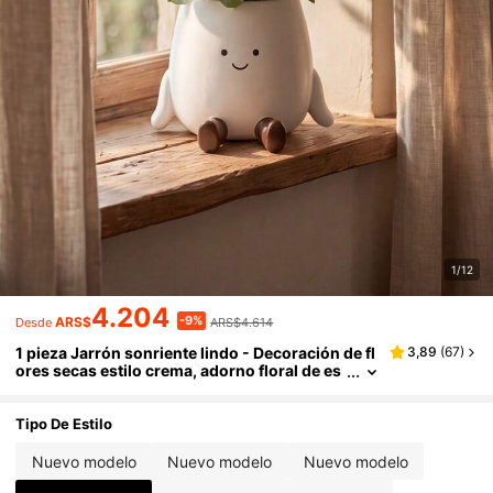
1/12
4.204
-9%
ARS$
ARS$4.614
Desde
1 pieza Jarrón sonriente lindo - Decoración de fl
3,89
(
67
)
ores secas estilo crema, adorno floral de es
critorio, adecuado para sala de estar, decor
ación del hogar, decoración de la habitación, de
coración estilo nórdico, decoración de entrada
Tipo De Estilo
de la sala de estar, coleccionable, regalo único,
centro de mesa de escritorio
Nuevo modelo
Nuevo modelo
Nuevo modelo