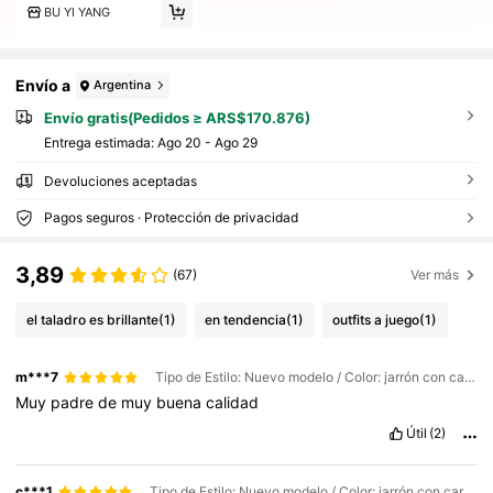
BU YI YANG
Envío a
Argentina
Envío gratis(Pedidos ≥ ARS$170.876)
Entrega estimada:
Ago 20 - Ago 29
Devoluciones aceptadas
Pagos seguros · Protección de privacidad
3,89
(67)
Ver más
el taladro es brillante
(1)
en tendencia
(1)
outfits a juego
(1)
m***7
Tipo de Estilo: Nuevo modelo / Color: jarrón con cara sonriente
Muy
padre
de
muy
buena
calidad
Útil
(2)
c***1
Tipo de Estilo: Nuevo modelo / Color: jarrón con cara sonriente