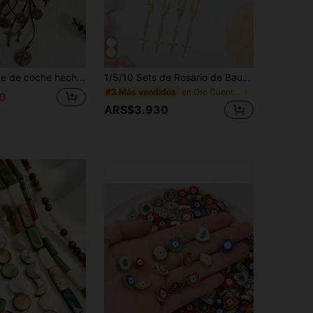
e San Benito con cruz en plata antigua chapada, amuleto de protección y bendición católico dorado
1/5/10 Sets de Rosario de Bautizo Rosario de Acrílico Rosarios de Dedo para Favores de Bautizo, Favores de , Favores de Primera Comunión, Bodas, Fiestas
en Oro Cuentas
#3 Más vendidos
0
ARS$3.930