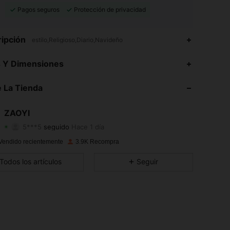
Pagos seguros
Protección de privacidad
ipción
estilo,Religioso,Diario,Navideño
4,91
35
1.5K
s Y Dimensiones
4,91
35
1.5K
 La Tienda
4,91
35
1.5K
ZAOYI
5***5
seguido
Hace 1 día
4,91
35
1.5K
Calificación
Artículos
Seguidores
Vendido recientemente
3.9K Recompra
4,91
35
1.5K
Todos los artículos
Seguir
4,91
35
1.5K
4,91
35
1.5K
4,91
35
1.5K