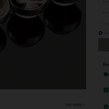
San
San
Vir
Guí
Lo sent
Env
Ver más