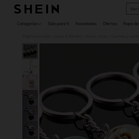
San 
Use up 
Categorías
Solo para ti
Novedades
Ofertas
Ropa de
Página principal
Joyas & Relojes
Hacer Joyas
Cuentas y sumin
/
/
/