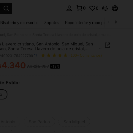
0
0
a. Press Enter to select.
Bisutería y accesorios
Zapatos
Ropa interior y ropa para dormir
Ho
1 pieza Llavero cristiano, San Antonio, San Miguel, San Francisco, Santa Teresa Llavero de bola de cristal, amuleto de la suerte, regalo para el Día de San Patricio
a Llavero cristiano, San Antonio, San Miguel, San
sco, Santa Teresa Llavero de bola de cristal,
o de la suerte, regalo para el Día de San Patricio
j2409231754227799
(100+ Comentarios)
4.340
$
ARS$5.297
-18%
ICE AND AVAILABILITY
de Estilo:
lo
 Antonio
San Padua
San Miguel