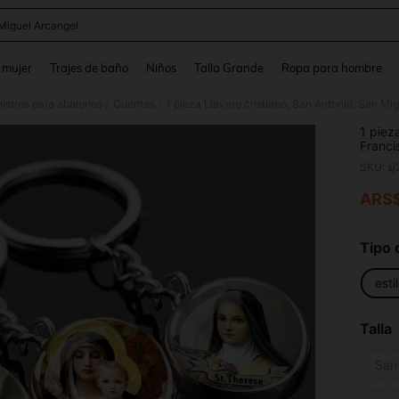
Miguel Arcangel
and down arrow keys to navigate search Búsqueda reciente and Busca y Encuentr
 mujer
Trajes de baño
Niños
Talla Grande
Ropa para hombre
istros para abalorios
Cuentas
/
/
1 piez
Franci
amulet
SKU: s
ARS
PR
Tipo 
esti
Talla
San