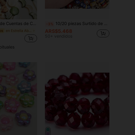
strella, Luna y Corazón, Cuentas Decorativas para Hacer Joyas DIY, Se Pueden Usar para Decoración de Ropa
10/20 piezas Surtido de cuentas de aleación con ojos turcos malvados esmaltados de doble cara, suministros de joyería de estilo bohemio DIY para pulsera, pendiente, colgante, Halloween
-3%
ARS$5.468
en Estrella Abalorios y suministros de abalorios
os
50+ vendidos
bituales