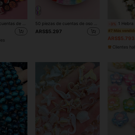
50/100 piezas de cuentas de arcilla polimérica con diseños de frutas y flores de moda para pulseras y collares
50 piezas de cuentas de oso miniatura de colores de acrílico, colores aleatorios, adecuadas para la fabricación de joyas
1 Hebra de Cuentas de Concha Natural con Cuentas de E
-3%
#7 Más vendid
ARS$5.297
ARS$5.793
les
Clientes ha