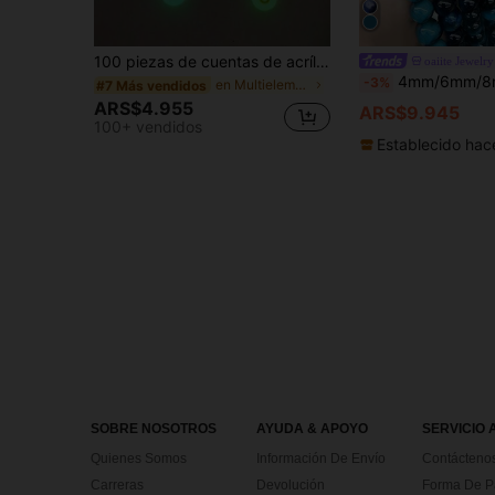
100 piezas de cuentas de acrílico luminoso para pulsera y collar - Cuentas de almohadilla de calor que brillan en la oscuridad de 7 mm, adecuadas para joyas nocturnas, cuentas de letra de colores / cuentas de corazón rojo / cuentas de cara sonriente de colores
oaiite Jewelry
4mm/6mm/8mm/10mm Cuentas de piedra de ojo de tigre azul natural redo
-3%
en Multielemento Abalorios y suministros de abalor
#7 Más vendidos
ARS$4.955
ARS$9.945
100+ vendidos
Establecido hac
SOBRE NOSOTROS
AYUDA & APOYO
SERVICIO 
Quienes Somos
Información De Envío
Contácteno
Carreras
Devolución
Forma De 