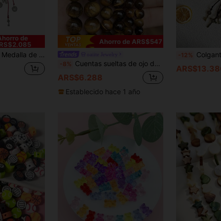
Cupón de producto
DESCUENTO
Límite de ARS$102.526
Pedidos de
Por tiempo limitado
+ARS$102.526
Ahorro de
Ahorro de ARS$547
RS$2.085
 Hecha a Mano Amuleto Colgante para Coche para Hombres y Mujeres
Colgante de coche hecho a mano de medalla d
oaiite Jewelry
-12%
Cuentas sueltas de ojo de tigre amarillo de piedra natural para hacer joyas, accesorios para hacer pulseras DIY, 15'' 4 6 8 10 mm
-8%
ARS$13.38
ARS$6.288
Establecido hace 1 año