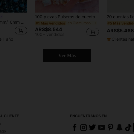
100 piezas Pulseras de cuentas de la serie oceánica | Conchas de resina, caracoles, caballitos de mar, pentagramas con agujeros para hacer joyas, accesorios para el cabello, fundas de teléfono
nda. Adecuado para hacer joyas, pulseras y collares DIY
en Glamuroso Abalorios y suministros de abalorios
#1 Más vendidos
#5 Más vendid
ARS$8.544
ARS$5.468
100+ vendidos
Clientes ha
e 1 año
Ver Más
AL CLIENTE
ENCUÉNTRANOS EN
s
Pago