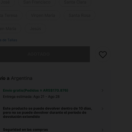
 José
San Francisco
Santa Clara
ta Teresa
Virgen María
Santa Rosa
gen María
Jesús
a de Tallas
imos, este producto está agotado.
AGOTADO
ío a
Argentina
Envío gratis(Pedidos ≥ ARS$170.876)
Entrega estimada:
Ago 21 - Ago 28
Este producto se puede devolver dentro de 10 días,
pero no se puede devolver durante el período de
devolución extendido
Seguridad en las compras