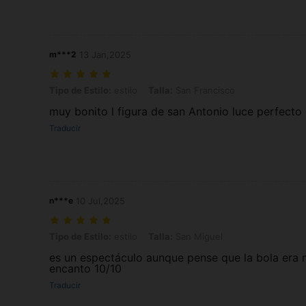
m***2
13 Jan,2025
Tipo de Estilo: estilo, Talla: San Francisco
Tipo de Estilo:
estilo
Talla:
San Francisco
muy bonito l figura de san Antonio luce perfecto
Traducir
n***e
10 Jul,2025
Tipo de Estilo: estilo, Talla: San Miguel
Tipo de Estilo:
estilo
Talla:
San Miguel
es un espectáculo aunque pense que la bola era
encanto 10/10
Traducir