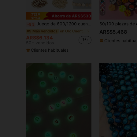
13
Ahorro de ARS$530
Juego de 600/1200 cuentas espaciadoras, cuentas en forma de estrella, cuentas redondas, cuentas espaciadoras facetadas en forma de rondela, cuentas en forma de corazón, cuentas en forma de flor, cuentas en forma de disco plano, cuentas sueltas para hacer pulseras, aretes, collares y joyería (dorado)
-8%
en Oro Cuentas
#9 Más vendidos
ARS$5.468
ARS$6.134
Clientes habitua
50+ vendidos
Clientes habituales