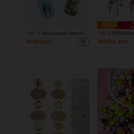
A
1 Pieza Llavero Único De Acrílico De Plástico Con Hermoso Diseño De Jesús, La Virgen María Y El Arcángel Para Decoración De Automóviles Y Bolsas
2 PIEZAS/Set Medalla de San Benito Protección Bendición Amuleto Joyería
-18%
-8%
ARS$4.067
ARS$23.888