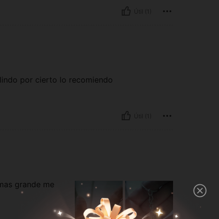
Útil (1)
 lindo por cierto lo recomiendo
Útil (1)
 mas grande me