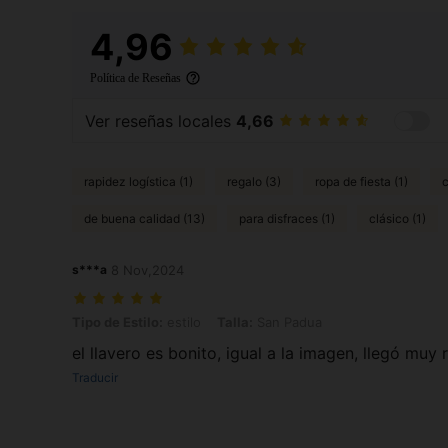
4,96
Política de Reseñas
Ver reseñas locales
4,66
rapidez logística (1)
regalo (3)
ropa de fiesta (1)
c
de buena calidad (13)
para disfraces (1)
clásico (1)
s***a
8 Nov,2024
Tipo de Estilo: estilo, Talla: San Padua
Tipo de Estilo:
estilo
Talla:
San Padua
el llavero es bonito, igual a la imagen, llegó muy 
Traducir