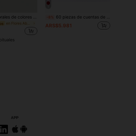
5
20 cuentas florales de colores surtidos, mezcla aleatoria, fabricación de joyas y cuentas decorativas, adecuadas para collares, pulseras, aretes, cadenas de teléfono, llaveros
60 piezas de cuentas de cristal facetado de 8 mm, color rojo transparente, para hacer pulseras, collares y aretes de joyería DIY
-8%
en Flores Abalorios y suministros de abalorios
os
ARS$5.981
bituales
APP