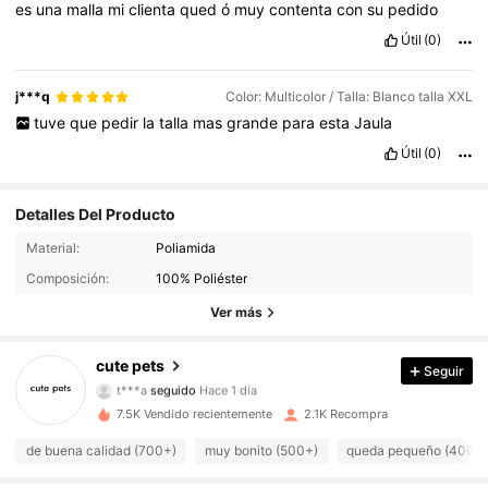
es
una
malla
mi
clienta
qued
ó
muy
contenta
con
su
pedido
Útil
(0)
j***q
Color: Multicolor / Talla: Blanco talla XXL
tuve
que
pedir
la
talla
mas
grande
para
esta
Jaula
Útil
(0)
Detalles Del Producto
345 Seguidores
4,89
Material:
Poliamida
Composición:
100% Poliéster
345 Seguidores
4,89
Ver más
345 Seguidores
4,89
cute pets
Seguir
t***a
seguido
Hace 1 día
345 Seguidores
4,89
7.5K Vendido recientemente
2.1K Recompra
345 Seguidores
4,89
de buena calidad (700+)
muy bonito (500+)
queda pequeño (400+