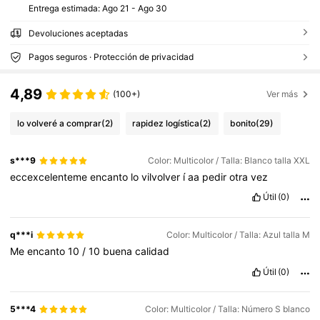
Entrega estimada:
Ago 21 - Ago 30
Devoluciones aceptadas
Pagos seguros · Protección de privacidad
4,89
(100+)
Ver más
lo volveré a comprar
(2)
rapidez logística
(2)
bonito
(29)
s***9
Color: Multicolor / Talla: Blanco talla XXL
eccexcelenteme
encanto
lo
vilvolver
í
aa
pedir
otra
vez
Útil
(0)
q***i
Color: Multicolor / Talla: Azul talla M
Me
encanto
10
/
10
buena
calidad
Útil
(0)
5***4
Color: Multicolor / Talla: Número S blanco