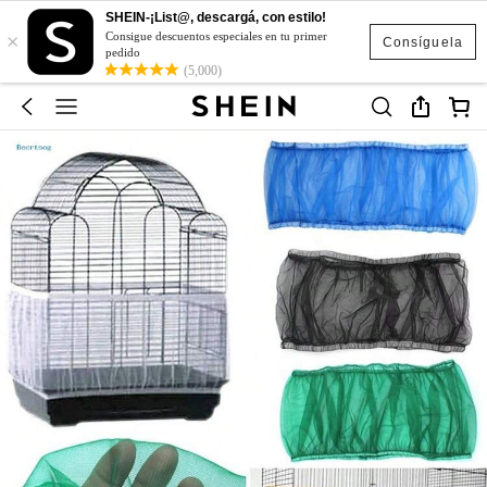
SHEIN-¡List@, descargá, con estilo!
×
Consigue descuentos especiales en tu primer
Consíguela
pedido
(5,000)