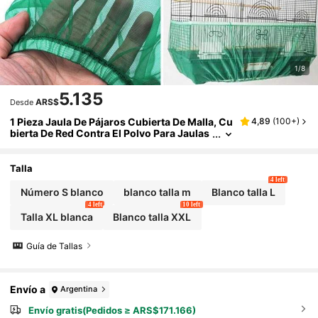
1/8
5.135
ARS$
Desde
1 Pieza Jaula De Pájaros Cubierta De Malla, Cu
4,89
(
100+
)
bierta De Red Contra El Polvo Para Jaulas
Pequeñas, Medianas Y Grandes, Perfecta
Para Jaulas De Loros Y Canarios
Talla
4 left
Número S blanco
blanco talla m
Blanco talla L
4 left
10 left
Talla XL blanca
Blanco talla XXL
Guía de Tallas
Envío a
Argentina
Envío gratis(Pedidos ≥ ARS$171.166)