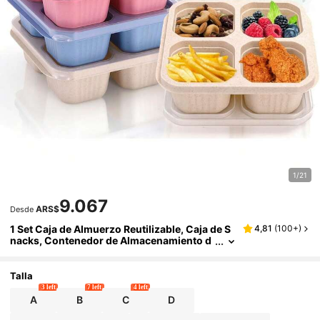
1/21
9.067
ARS$
Desde
1 Set Caja de Almuerzo Reutilizable, Caja de S
4,81
(
100+
)
nacks, Contenedor de Almacenamiento d
e Alimentos de 4 Compartimentos, Caja B
ento, Inodoro, Juego de Vajilla, Útiles Escolare
s, Artículos Esenciales de Cocina, Imprescindi
Talla
bles para Camping, Adecuado para Mezclar y
3 left
7 left
4 left
Almacenar Alimentos, Adecuado para Compa
A
B
C
D
rtir y Transportar Alimentos, Con Compartime