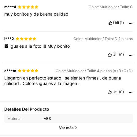
m***4
Color: Multicolor / Talla: C
muy
bonitos
y
de
buena
calidad
Útil
(1)
i***2
Color: Multicolor / Talla: D 2 piezas
Iguales
a
la
foto
!!!
Muy
bonito
Útil
(0)
c***m
Color: Multicolor / Talla: 4 piezas (A+B+C+D)
Llegaron
en
perfecto
estado
,
se
sienten
firmes
,
de
buena
calidad
.
Colores
iguales
a
la
imagen
.
Útil
(0)
Detalles Del Producto
442 Seguidores
4,87
Material:
ABS
442 Seguidores
4,87
Ver más