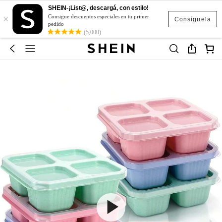
SHEIN-¡List@, descargá, con estilo!
×
Consigue descuentos especiales en tu primer
Consíguela
pedido
(5,000)