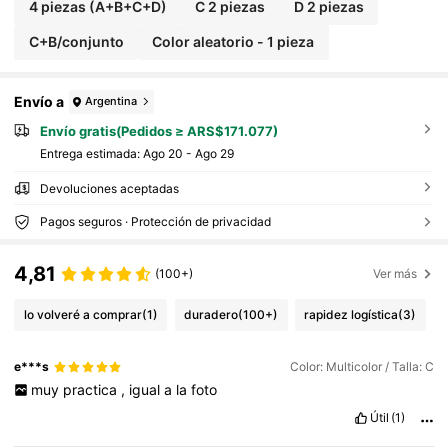
ntos para Snacks, Buen Sellado, Puede Almac
4 piezas (A+B+C+D)
C 2 piezas
D 2 piezas
enar Nueces, Caramelos, Snacks, Pasteles, Fr
utas, Refrigerable, Puede Usarse como Caja B
C+B/conjunto
Color aleatorio - 1 pieza
ento, También Adecuado para Almacenamient
o en Cocina, Microondas y Lavavajillas, Adecu
ado para Adultos, Estudiantes, Trabajadores d
e Oficina, Regalos de Navidad, Temporada de
Envío a
Argentina
Regreso a la Escuela.
Envío gratis(Pedidos ≥ ARS$171.077)
Entrega estimada:
Ago 20 - Ago 29
Devoluciones aceptadas
Pagos seguros · Protección de privacidad
4,81
(100+)
Ver más
lo volveré a comprar
(1)
duradero
(100+)
rapidez logística
(3)
e***s
Color: Multicolor / Talla: C
muy
practica
,
igual
a
la
foto
Útil
(1)