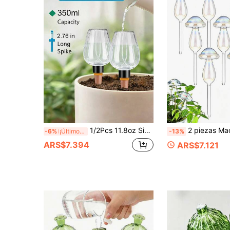
1/2Pcs 11.8oz Sistema de Riego Automático de Liberación Lenta para Plantas, Herramienta de Jardinería para Interior y Exterior, Sin Electricidad Requerida, Adecuado para Suculentas y Flores Frescas, Equipo Decorativo de Riego por Goteo Automático
2 piezas Macetas de vidrio con forma de hongo para riego automático, riego por gote
-6%
¡Últimos 3 días
-13%
ARS$7.394
ARS$7.121