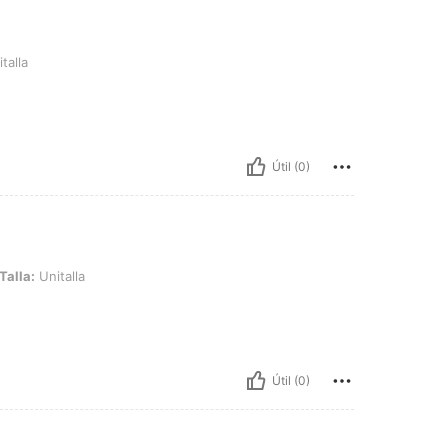
talla
Útil (0)
lla
Talla:
Unitalla
Útil (0)