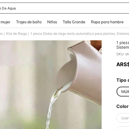
o De Agua
and down arrow keys to navigate search Búsqueda reciente and Busca y Encuentr
 mujer
Trajes de baño
Niños
Talla Grande
Ropa para hombre
ón
Kits de Riego
/
/
1 piez
Sistem
planta
SKU: s
automá
sucule
ARS
PR
automá
Tipo 
Múlt
Color
(ve