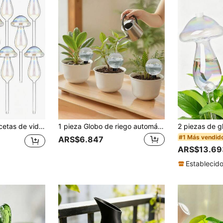
o automático relajado, maceta de vidrio transparente para riego, para jardinería
1 pieza Globo de riego automático de gran capacidad, dispositivo de riego de flores para el hogar, sistema de riego por goteo para plantas en macetas de interior/exterior, cestas colgantes, herramientas de jardinería y accesorios para el cuidado del césped, globo de riego para plantas
#1 Más vendid
ARS$6.847
ARS$13.69
Establecid