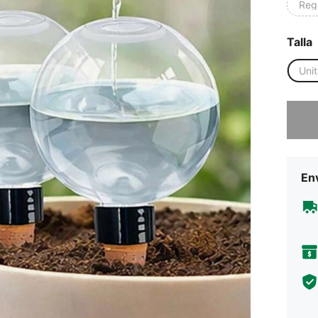
Reg
Talla
Unit
Lo sent
Env