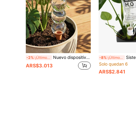
Nuevo dispositivo de riego automático de gran capacidad para plantas, bola de agua transparente autoabsorbente con punta de arcilla, enchufe de riego por goteo de liberación lenta para plantas en maceta, herramienta de riego sin manos para jardinería doméstica
Sistema de riego automático para planta
-2%
¡Últimos 2 días
-8%
¡Últimos 3 días
Solo quedan 6
ARS$3.013
ARS$2.841