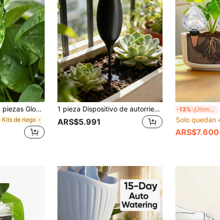
a de riego automático por goteo para plantas en macetas de interior y exterior, gran capacidad, diseño de boca estrecha para prolongar el tiempo de goteo
1 pieza Dispositivo de autorriego elegante y lindo con forma de copa de vino, mecanismo de riego automático de liberación lenta para plantas de interior en maceta, material de alta calidad PLA, herramienta de jardinería de balcón e interior
Glob
-13%
¡Últimos 3 días
Solo quedan 
 Kits de riego
ARS$5.991
ARS$7.600