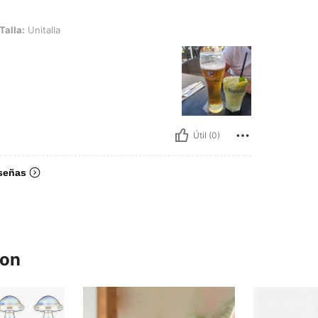
lla
Talla:
Unitalla
Útil (0)
señas
ron