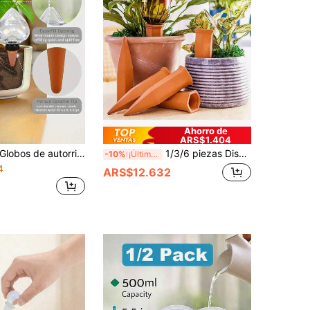
Ahorro de
ARS$1.404
os de autorriego para plantas de interior, sistema de riego automático y lenta liberación con forma de corazón de 12.3 Oz para jardines interiores y exteriores, herramientas de jardinería para el hogar, sin necesidad de electricidad, ideal para suculentas y flores, equipo de riego por goteo automático y decoración
1/3/6 piezas Dispositivo de riego automático holgado, Irrigador de goteo de cerámica
-10%
¡Últimos 3 días
4
ARS$12.632