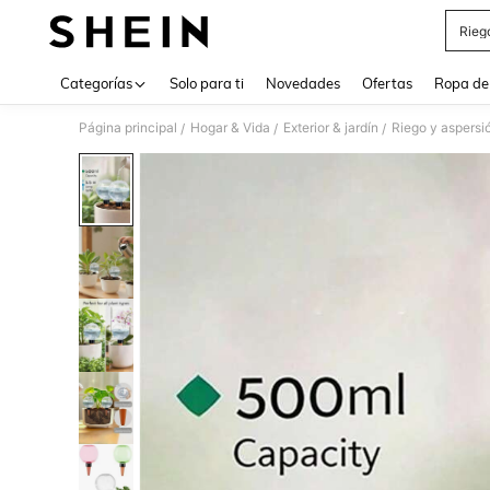
Rieg
Use up 
Categorías
Solo para ti
Novedades
Ofertas
Ropa de
Página principal
Hogar & Vida
Exterior & jardín
Riego y aspersi
/
/
/