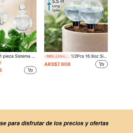
pieza Sistema de riego automático de liberación lenta de 17.5 onzas, herramienta de jardinería para interiores y exteriores, sin necesidad de electricidad, apto para suculentas y flores frescas, decoración de autorriego
1/2Pcs 16.9oz Sistema de Riego Automático de Liberación Lenta Controlada para Plantas, Herramienta de Jardinería para Interior y Exterior, Sin Electricidad Requerida, Adecuado para Suculentas y Flores Frescas, Equipo Decorativo de Riego por Goteo Automático
-19%
¡Últimos 3 días
3
ARS$7.908
3