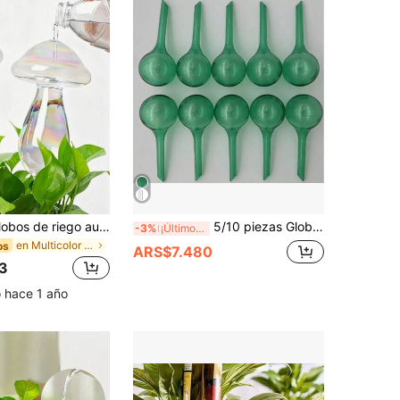
2 piezas de globos de riego automático con forma de hongo de vidrio, dispositivo de riego automático de jardín de vidrio transparente
5/10 piezas Globos de riego automático de plástico, sistema de riego por goteo simple para plantas de interior y exterior, sin necesidad de rociador a presión, adecuado para flores y verduras
-3%
¡Últimos 3 días
en Multicolor Kits de riego
os
ARS$7.480
3
o hace 1 año