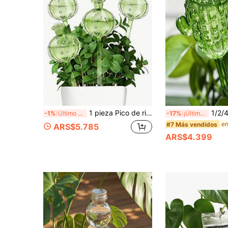
1 pieza Pico de riego automático con forma de cactus, sistema de riego automático, material PVC, diseño de boca estrecha que prolonga el tiempo de riego, adecuado para plantas de interior y exterior, esencial para plantas en maceta en primavera y verano
1/2/4 piezas Globos de riego con forma de cactus, material de PVC, bol
-1%
Último día
-17%
¡Últimos 3 días
en
#7 Más vendidos
ARS$5.785
ARS$4.399