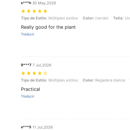
s***h
30 May,2026
Tipo de Estilo: Múltiples estilos, Color: (verde), Talla: Unitalla
Tipo de Estilo:
Múltiples estilos
Color:
(verde)
Talla:
Uni
Really good for the plant
Traducir
9***7
7 Jul,2026
Tipo de Estilo: Múltiples estilos, Color: Regadera blanca, Talla: Unita
Tipo de Estilo:
Múltiples estilos
Color:
Regadera blanca
Practical
Traducir
o***5
11 Jul,2026