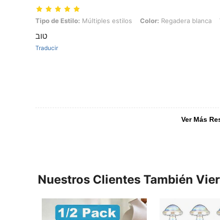
Tipo de Estilo: Múltiples estilos, Color: Regadera blanca, Talla: Unita
Tipo de Estilo:
Múltiples estilos
Color:
Regadera blanca
טוב
Traducir
Ver Más Re
Nuestros Clientes También Vie