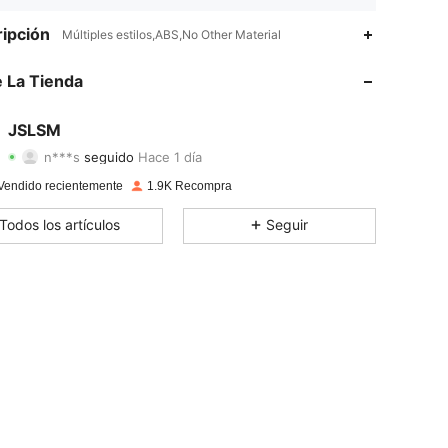
4,72
162
409
ipción
Múltiples estilos,ABS,No Other Material
4,72
162
409
 La Tienda
4,72
162
409
JSLSM
n***s
seguido
Hace 1 día
4,72
162
409
Calificación
Artículos
Seguidores
Vendido recientemente
1.9K Recompra
4,72
162
409
Todos los artículos
Seguir
4,72
162
409
4,72
162
409
4,72
162
409
4,72
162
409
4,72
162
409