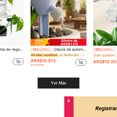
Ahorro de
ARS$1.113
s de interior - Regalo de jardinería interesante - Decoración del hogar - Riego de interior
Clavos de autorriego para plantas con válvula de riego por goteo ajustable, dispositivo de riego automático, sistema de riego automático para plantas en macetas, esencial para viajes de negocios, vacaciones y viajes, suministros de jardinería y macetas de flores, decoración del hogar y patio exterior
1 
-10%
¡Últimos 3 días
-18%
¡Últimos 3 días
Solo quedan 
en Multicolor Kits de riego
#4 Más vendidos
ARS$10.013
ARS$10.25
Estimado
Ver Más