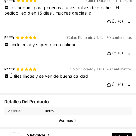
g***o
Color: Dorado / Talla: 15cm
Los
adquir
í
para
ponerlos
a
unos
bolsos
de
crochet
.
El
pedido
lleg
ó
en
15
dias
.
muchas
gracias
☺️
Útil
(0)
P***r
Color: Plateado / Talla: 20 centímetros
Lindo
color
y
super
buena
calidad
Útil
(0)
P***r
Color: Dorado / Talla: 20 centímetros
Ú
tiles
lindas
y
se
ven
de
buena
calidad
Útil
(0)
Detalles Del Producto
306 Seguidores
4,93
Material:
Hierro
306 Seguidores
4,93
Ver más
306 Seguidores
4,93
YWyakai