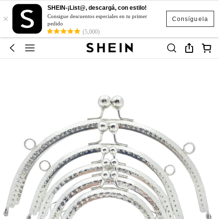
SHEIN-¡List@, descargá, con estilo!
×
Consigue descuentos especiales en tu primer
Consíguela
pedido
(5,000)