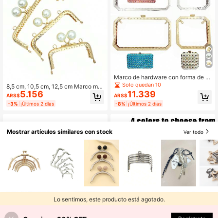
Marco de hardware con forma de la
bios de 20cm para billetera, cierre d
Solo quedan 10
8,5 cm, 10,5 cm, 12,5 cm Marco met
e hardware hecho a mano para bols
5.156
11.339
álico para billetera, accesorios de h
ARS$
ARS$
o, asa de bolso
ardware de billetera de oro claro de
-3%
¡Últimos 2 días
-8%
¡Últimos 2 días
alta gama, broche de cierre de bols
o hecho a mano
Mostrar artículos similares con stock
Ver todo
Lo sentimos, este producto está agotado.