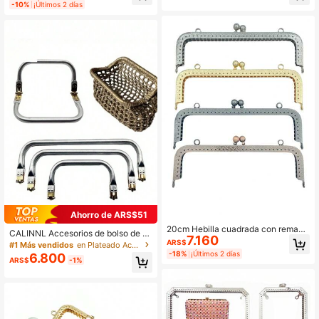
-10%
¡Últimos 2 días
orado y plateado
Ahorro de ARS$51
20cm Hebilla cuadrada con remach
CALINNL Accesorios de bolso de e
7.160
e, marco metálico para billetera, ac
ARS$
mbrague con marco plegable, comp
#1 Más vendidos
en Plateado Accesorios para bolsas de bricolaje
cesorios DIY para bolsos
onentes DIY, partes reemplazables,
-18%
¡Últimos 2 días
6.800
ARS$
-1%
accesorios reutilizables para bolsa
s, repuestos de bolsos