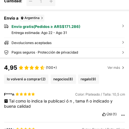
Cantidad:
Envío a
Argentina
Envío gratis(Pedidos ≥ ARS$171.286)
Entrega estimada:
Ago 22 - Ago 31
Devoluciones aceptadas
Pagos seguros · Protección de privacidad
4,95
(100+)
Ver más
lo volveré a comprar
(2)
negocios
(8)
regalo
(9)
F***n
Color: Plateado / Talla: 10,5 cm
Tal
como
lo
indica
la
publicaci
ó
n
,
tama
ñ
o
indicado
y
buena
calidad
Útil
(1)