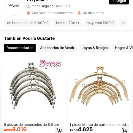
Seguir
r***h
seguido
Hace 1 día
306 Seguidores
4,93
7.9K Vendido recientemente
3K Recompra
de buena calidad (400+)
bonito (200+)
muy cool (200+)
como e
306 Seguidores
4,93
También Podría Gustarte
306 Seguidores
4,93
Recomendados
Accesorios de Vestir
Joyas & Relojes
Hogar & V
306 Seguidores
4,93
306 Seguidores
4,93
306 Seguidores
4,93
306 Seguidores
4,93
306 Seguidores
4,93
5 piezas de accesorios de 8,5 cm p
1 pieza Marco de cartera semirredo
8.016
4.625
ara hacer carteras y bolsos, con for
nda, 8,5 cm/10,5 cm/12,5 cm/15 cm/
ARS$
ARS$
ma de semicírculo hueco en color d
20 cm, color plateado