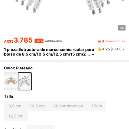
1/6
3.785
-18%
¡Últimos 2 días
ARS$
ARS$4.625
1 pieza Estructura de marco semicircular para
4,95
(
100+
)
bolso de 8,5 cm/10,5 cm/12,5 cm/15 cm/2
0 cm, color plateado
Color: Plateado
Talla
8,5 cm
10,5 cm
20 centímetros
15cm
12,5 cm