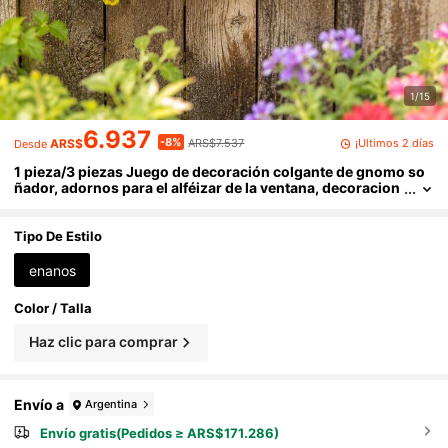
1/15
6.937
-8%
¡Últimos 2 días
ARS$
ARS$7.537
Desde
1 pieza/3 piezas Juego de decoración colgante de gnomo so
ñador, adornos para el alféizar de la ventana, decoracion
es de escritorio, accesorios de estilo de cuento de hadas,
figuritas caprichosas, esculturas artesanales duraderas, esta
tuas hechas a mano, figuritas en miniatura, muñecos de gno
Tipo De Estilo
mo decorativos, regalos coleccionables soñadores
enanos
Color / Talla
Haz clic para comprar
Envío a
Argentina
Envío gratis(Pedidos ≥ ARS$171.286)