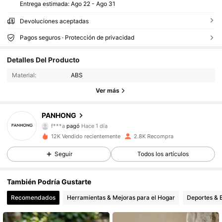
Entrega estimada:
Ago 22 - Ago 31
Devoluciones aceptadas
Pagos seguros · Protección de privacidad
2.2K Seguidores
4,89
Detalles Del Producto
2.2K Seguidores
4,89
Material:
ABS
Ver más
2.2K Seguidores
4,89
PANHONG
2.2K Seguidores
4,89
f***a
pagó
Hace 1 día
12K Vendido recientemente
2.8K Recompra
2.2K Seguidores
4,89
Seguir
Todos los artículos
2.2K Seguidores
4,89
También Podría Gustarte
2.2K Seguidores
4,89
Recomendados
Herramientas & Mejoras para el Hogar
Deportes & E
2.2K Seguidores
4,89