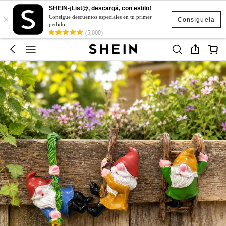
SHEIN-¡List@, descargá, con estilo!
×
Consigue descuentos especiales en tu primer
Consíguela
pedido
(5,000)