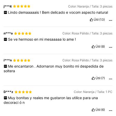
j***4
Color: Naranja / Talla: 3 piezas
Lindo
demaaaaais
!
Bem
delicado
e
vocom
aspecto
natural
Útil
(13)
n***o
Color: Rosa Pálido / Talla: 3 piezas
Se
ve
hermoso
en
mi
mesaaaaa
lo
ame
!
Útil
(8)
i***n
Color: Rosa Pálido / Talla: 3 piezas
Me
encantaron
.
Adornaron
muy
bonito
mi
despedida
de
soltera
Útil
(7)
D***z
Color: Naranja / Talla: 1 PC
Muy
bonitas
y
reales
me
gustaron
las
utilice
para
una
decoraci
ó
n
Útil
(6)