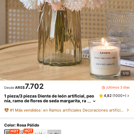
1/10
7.702
¡Últimos 3 días
ARS$
Desde
1 pieza/3 piezas Diente de león artificial, peo
4,82
(
1000+
)
nía, ramo de flores de seda margarita, ra
mo de novia para boda, decoración para
#
1
Más vendidos
en Ramos artificiales Decoraciones artificiales&De
el hogar, oficina, baño, cocina, mesa de com
edor, Día de San Valentín, cumpleaños, grad
uación, decoración de otoño
Color: Rosa Pálido