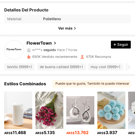
Detalles Del Producto
31K Seguidores
4,92
Material:
Polietileno
31K Seguidores
4,92
Ver más
31K Seguidores
4,92
FlowerTown
Seguir
m***s
seguido
Hace 7 horas
31K Seguidores
4,92
690K Vendido recientemente
470K Recompra
31K Seguidores
4,92
bonito (9999+)
de buena calidad (9999+)
muy cool (9999+)
com
31K Seguidores
4,92
Estilos Combinados
Puede que te guste
, También te puede interesar
, Te podría gustar
, Más estilo
31K Seguidores
4,92
, Selecciones similares
31K Seguidores
4,92
31K Seguidores
4,92
11.468
5.135
13.762
3.937
ARS$
ARS$
ARS$
ARS$
ARS