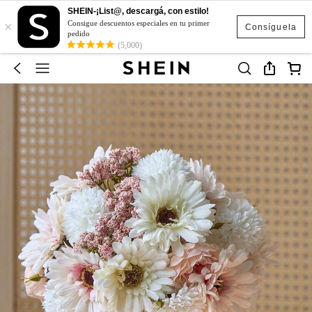
SHEIN-¡List@, descargá, con estilo!
×
Consigue descuentos especiales en tu primer
Consíguela
pedido
(5,000)