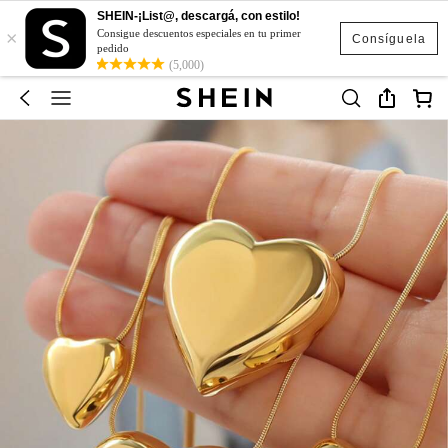
SHEIN-¡List@, descargá, con estilo!
×
Consigue descuentos especiales en tu primer
Consíguela
pedido
(5,000)