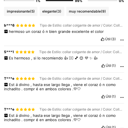
1%
99%
0%
impresionante
(5)
elegante
(3)
muy recomendable
(9)
b***6
Tipo de Estilo: collar colgante de amor / Color: Collar colgante grande de oro / Talla: Unitalla
hermoso
un
coraz
ó
n
bien
grande
excelente
el
color
Útil
(3)
5***1
Tipo de Estilo: collar colgante de amor / Color: Collar colgante grande de oro / Talla: Unitalla
Es
hermoso
,
si
lo
recomiendo
👍
👌🏻
💕
😊
💜
✨️
👍
Útil
(1)
T***e
Tipo de Estilo: collar colgante de amor / Color: Collar colgante grande de acero / Talla: Unitalla
Est
á
divino
,
hasta
ese
largo
llega
,
viene
el
coraz
ó
n
como
inchadito
.
compr
é
en
ambos
colores
.💛🤍
Útil
(1)
T***e
Tipo de Estilo: collar colgante de amor / Color: Collar colgante grande de oro / Talla: Unitalla
10K Seguidores
4,94
Est
á
divino
,
hasta
ese
largo
llega
,
viene
el
coraz
ó
n
como
inchadito
.
compr
é
en
ambos
colores
.💛🤍
10K Seguidores
4,94
Útil
(1)