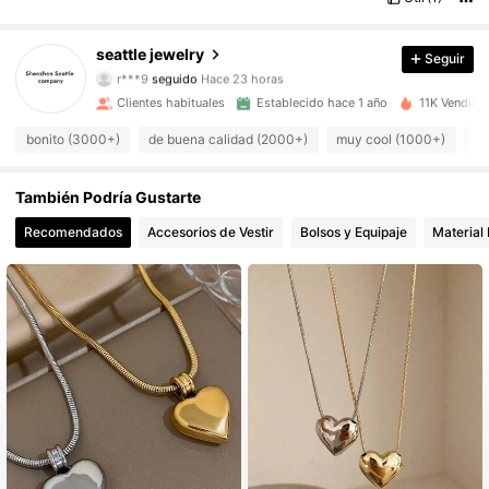
10K Seguidores
4,94
seattle jewelry
Seguir
r***9
seguido
Hace 23 horas
10K Seguidores
4,94
Clientes habituales
Establecido hace 1 año
11K Vendido
bonito (3000+)
de buena calidad (2000+)
muy cool (1000+)
co
10K Seguidores
4,94
10K Seguidores
También Podría Gustarte
4,94
Recomendados
Accesorios de Vestir
Bolsos y Equipaje
Material 
10K Seguidores
4,94
10K Seguidores
4,94
10K Seguidores
4,94
10K Seguidores
4,94
10K Seguidores
4,94