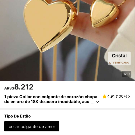
1/10
8.212
ARS$
1 pieza Collar con colgante de corazón chapa
4,91
(
100+
)
do en oro de 18K de acero inoxidable, acc
esorio diario simple, regalo de cumpleaño
s/festividad
Tipo De Estilo
collar colgante de amor