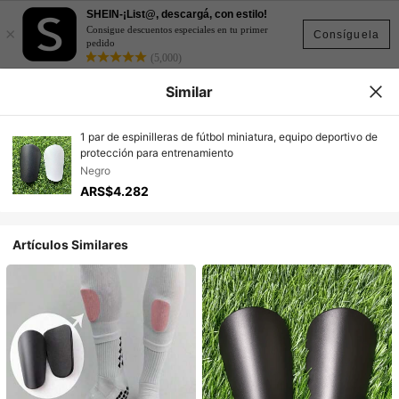
SHEIN-¡List@, descargá, con estilo!
×
Consigue descuentos especiales en tu primer
Consíguela
pedido
(5,000)
Similar
1 par de espinilleras de fútbol miniatura, equipo deportivo de
protección para entrenamiento
Negro
ARS$4.282
Artículos Similares