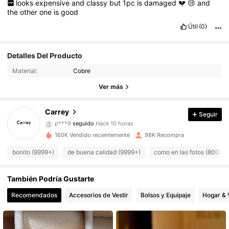
looks
expensive
and
classy
but
1pc
is
damaged
💔
😢
and
the
other
one
is
good
Útil
(0)
Detalles Del Producto
26K Seguidores
4,91
Material:
Cobre
26K Seguidores
4,91
Ver más
26K Seguidores
4,91
Carrey
Seguir
p***9
seguido
Hace 10 horas
26K Seguidores
4,91
160K Vendido recientemente
98K Recompra
bonito (9999+)
de buena calidad (9999+)
como en las fotos (8000+
26K Seguidores
4,91
26K Seguidores
También Podría Gustarte
4,91
Recomendados
Accesorios de Vestir
Bolsos y Equipaje
Hogar & 
26K Seguidores
4,91
26K Seguidores
4,91