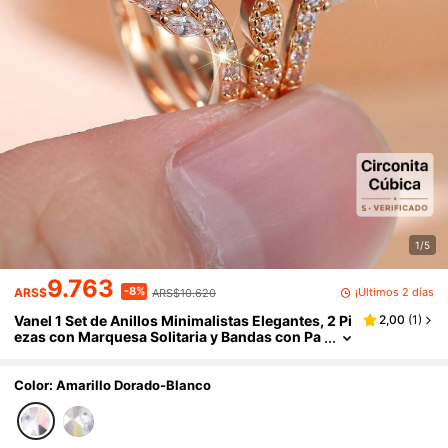
1/5
9.763
-8%
¡Últimos 2 días
ARS$
ARS$10.620
Vanel 1 Set de Anillos Minimalistas Elegantes, 2 Pi
2,00
(
1
)
ezas con Marquesa Solitaria y Bandas con Pa
vé de CZ, Joyería de Moda para Uso Diario
Color: Amarillo Dorado-Blanco